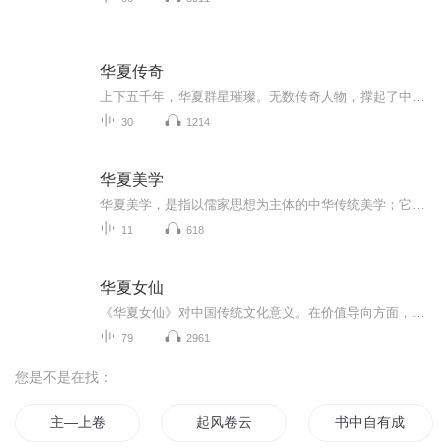
华夏传奇
上下五千年，华夏群星璀璨。无数传奇人物，撑起了中华历史的跌宕长河，也藏着中国人千年的生存智慧、处世格局与家国情怀。我们听过他们的名字，记过他们的典故，却大多只知其一、不知其二。我们熟知他们的高光时刻，却从未读懂他们身处的乱世棋局、人生抉...
30
1214
华夏美学
华夏美学，是指以儒家思想为主体的中华传统美学；它的悠久历史根据在于非酒神型的礼乐传统之中，它的一些基本观点、范畴，它所要解决的问题，它所包含的矛盾，早已蕴含在这个传统根源里。从而，如何处理社会与自然、情感与形式、艺术与政治、天与人等等的...
11
618
华夏女仙
《华夏女仙》对中国传统文化意义。在价值导向方面，女仙是道德楷模，如麻姑的善良慈悲为人们树立榜样，引导道德行为，同时肯定女性价值，打破传统性别限制，启示女性追求自我价值。在文化传承上，女仙是神话故事载体，其传说承载古人思想，也是宗教文化体...
79
2961
您是不是在找：
主—上卷
起风卷云
书中自有成神卷