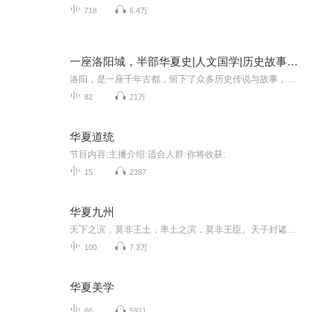
718
6.4万
一座洛阳城，半部华夏史|人文国学|历史故事｜华夏旅游
洛阳，是一座千年古都，留下了众多历史传说与故事，这座城市历史厚重，人文荟萃，古迹众多。每一处建筑都诉说着古都的辉煌与传奇。这座城市里的美食也诱人，洛阳水席名扬四海，依然有美丽的故事在民间传颂至今。而现在正是洛阳最美丽的季节，花开时节动京...
82
21万
华夏道统
节目内容:主播介绍:适合人群:你将收获:
15
2397
华夏九州
天下之滨，莫非王土，率土之滨，莫非王臣。天子封诸侯，诸侯封家臣，分封九州，福泽华夏。太子储君，九子夺嫡，谋略功成。皇嫡长子，以贤封太子，以德登帝位。
100
7.3万
华夏美学
66
5911