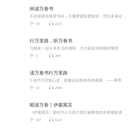
闲读万卷书
不定期更新推荐书目～主播爱摄影爱旅游，所以未来会推荐一些摄影书和游记；主播也爱看小说，包括但不限于悬疑推理、玄幻科幻等题材，敬请期待；主播不务正业，爱看闲书，相信我的推荐总有一款适合你～
34
15万
行万里路，听万卷书
与朋友一起分享生活的感悟，为大家提供闲暇的惬意
5
399
读万卷书行万里路
1.读书可启发心灵，就像运动有助身体健康。——斯帝勒2.和书的缘分就像谈恋爱，越是遭到砍伐杀戮，越是生长得疯狂，热烈。——舒婷3.读书就是受教育立思想，就是求真向善爱美弃私，获得能力，增进智慧。——叶千华4.读书好似爬山，爬得越高，望得越远；读...
52
2565
昭读万卷丨伊索寓言
《伊索寓言》相传为公元前六世纪被释放的古希腊奴隶伊索所著的寓言集，并加入印度、阿拉伯及基督教故事。《伊索寓言》内容大多与动物有关。故事简短精练，刻画出来的形象鲜明生动，每则故事都蕴含哲理，或揭露和批判社会矛盾，或抒发对人生的领悟，或总结...
107
5147