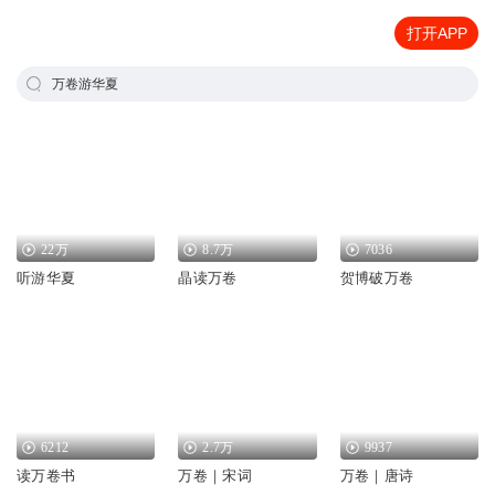
打开APP
万卷游华夏
22万
8.7万
7036
听游华夏
晶读万卷
贺博破万卷
6212
2.7万
9937
读万卷书
万卷｜宋词
万卷｜唐诗