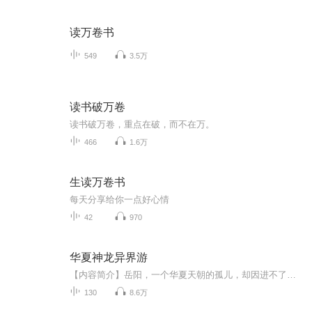
读万卷书
549
3.5万
读书破万卷
读书破万卷，重点在破，而不在万。
466
1.6万
生读万卷书
每天分享给你一点好心情
42
970
华夏神龙异界游
【内容简介】岳阳，一个华夏天朝的孤儿，却因进不了孤儿院差点命丧街头。被好心的爷爷收养，相互共度十一年，爷爷却因车祸彻底的离开了他，是不是命运在和他开玩笑？ 拼死复仇，意外穿越，却成为废物少爷，命途为何如此多舛？ 向命运低头，从来都不是他的...
130
8.6万