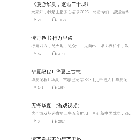
《漫游华夏，邂逅二十城》
大家好，我是主播安心语录2025，将带你们一起漫游华夏，领略北方壮丽，感受江南秀美，探寻边塞豪情，邂逅海滨浪漫，品味古都情怀，尽览新城繁华。请跟紧我的步伐，让我们一起出发吧！
21
1058
读万卷书 行万里路
行走四方，见天地，见众生，见自己。愿世界和平，敬畏自然，每个人都能有丰富的生命体验。
67
3141
华夏纪程1·华夏上古志
华夏纪程1·华夏上古志已完结>>>【点击进入】华夏纪程2·春秋逐鹿>>>【最新作品】华夏纪程3·战国争雄>>> 主播的其他作品~快来听吧~三皇五帝始，尧舜禹相传。夏商与西周，东周分两段。 春秋和战国，一统秦两汉。三分蜀魏吴，两晋前后延。南北朝并立，隋唐...
141
1954
无悔华夏 （游戏视频）
这个游戏从远古的三皇五帝时期一直到新中国成立，都有不同的剧本和不同的地图，玩法非常的新奇，不同于以前的卡牌游戏，这个游戏是你需要有计策的，而我在这个游戏里边则扮演一国之主，并且需要当一个贤明之主，如果你是一个暴君的话，你的民心会很低，人...
6
2914
读万卷书不如行万里路