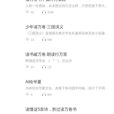
人的一生很短，从未想过自己怎么样，只想把孩子养大，奉养老人，这一切过后，才想起来，已不是从前的我。
42
2194
少年读万卷·三国演义
《三国演义》是我国古典文学史长篇章回体历史小说最为闪耀的明珠。它精彩纷呈的情节，生动形象的人物塑造，对忠、勇、义人性光辉的真切呈现，让人动容。
13
590
读书破万卷 朗读行万里
朗诵还没学会╭(╯^╰)╮怎么办
37
1万
AI绘华夏
为你结合华夏文化、炎黄子孙与国学内核，设计了不同适配AI音乐的现代与传统融合感：当AI算法遇上千年国学，当数字音符碰撞炎黄文脉，这张专辑以科技之音解锁华夏文化的全新表达，共赴一场古今交融的听觉盛宴。#AI绘华夏#国学新知#传统文化#文化传承#AI音乐...
9
687
读懂这5首诗，胜过读万卷书