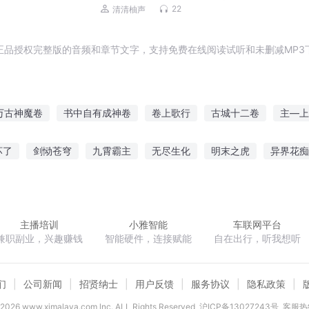
大夏夜/刃口向神
22
清清柚声
正品授权完整版的音频和章节文字，支持免费在线阅读试听和未删减MP3
万古神魔卷
书中自有成神卷
卷上歌行
古城十二卷
主—上
书生
云卷三国
龙卷天下
太古神卷
青云九卷
万卷游
坏了
剑恸苍穹
九霄霸主
无尽生化
明末之虎
异界花痴
少夫人你不太对劲
修炼逆天
穿越的我原来一开始就是最强了
主播培训
小雅智能
车联网平台
兼职副业，兴趣赚钱
智能硬件，连接赋能
自在出行，听我想听
们
公司新闻
招贤纳士
用户反馈
服务协议
隐私政策
2026
www.ximalaya.com lnc. ALL Rights Reserved
沪ICP备13027243号
客服热线