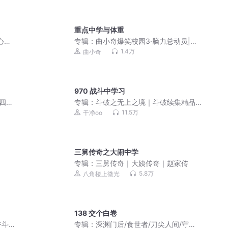
重点中学与体重
心真
专辑：
曲小奇爆笑校园3·脑力总动员|小
学生笑话|上学记
1.4万
曲小奇
970 战斗中学习
四
专辑：
斗破之无上之境｜斗破续集精品
多人剧
11.5万
干净oo
三舅传奇之大闹中学
专辑：
三舅传奇｜大姨传奇｜赵家传
5.8万
八角楼上微光
138 交个白卷
奋斗
专辑：
深渊门后/食世者/刀尖人间/守墓