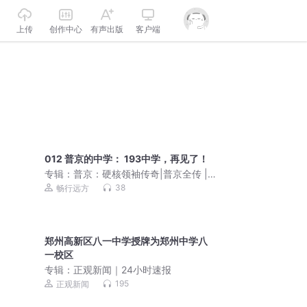
上传
创作中心
有声出版
客户端
012 普京的中学： 193中学，再见了！
专辑：
普京：硬核领袖传奇|普京全传 |
大国博弈| 俄乌
38
畅行远方
郑州高新区八一中学授牌为郑州中学八
一校区
专辑：
正观新闻｜24小时速报
195
正观新闻