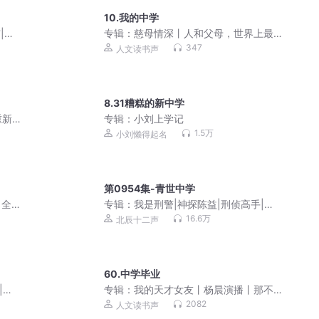
10.我的中学
|小
专辑：
慈母情深丨人和父母，世界上最
真实的情感丨梁晓声作品
347
人文读书声
8.31糟糕的新中学
重新
专辑：
小刘上学记
1.5万
小刘懒得起名
第0954集-青世中学
（全
专辑：
我是刑警|神探陈益|刑侦高手|降
维破案|身临其境
16.6万
北辰十二声
60.中学毕业
|降
专辑：
我的天才女友丨杨晨演播丨那不
勒斯四部曲、埃莱娜·费兰特著｜HBO爆
2082
人文读书声
火影视原著、女性成长经典著作