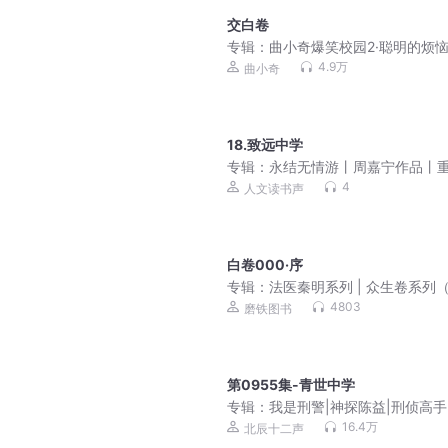
交白卷
专辑：
曲小奇爆笑校园2·聪明的烦恼
学生笑话|上学记
4.9万
曲小奇
18.致远中学
专辑：
永结无情游丨周嘉宁作品丨
定义朋友与友谊
4
人文读书声
白卷000·序
专辑：
法医秦明系列 | 众生卷系列
三册）| 骆驼演播
4803
磨铁图书
第0955集-青世中学
专辑：
我是刑警|神探陈益|刑侦高手
维破案|身临其境
16.4万
北辰十二声