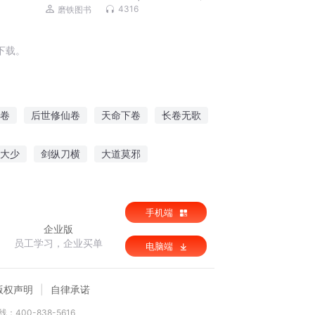
三册）| 骆驼演播
4316
磨铁图书
下载。
卷
后世修仙卷
天命下卷
长卷无歌
华夏
龙卷西风
一卷神书
大少
剑纵刀横
大道莫邪
七龙珠之黑绸军的再兴
手机端
企业版
员工学习，企业买单
电脑端
版权声明
自律承诺
：400-838-5616