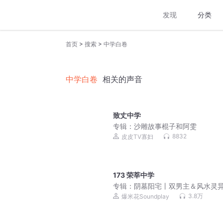
发现
分类
>
>
首页
搜索
中学白卷
中学白卷
相关的声音
致丈中学
专辑：
沙雕故事棍子和阿雯
8832
皮皮TV寡妇
173 荣莘中学
专辑：
阴墓阳宅丨双男主＆风水灵
多人有声剧
3.8万
爆米花Soundplay