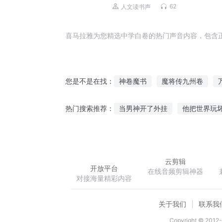
者之歌
62
人文读书声
喜马拉雅为您精选中学白卷的热门声音内容，包含
神卷魔书
魔将传九州卷
您是不是在找：
起风卷云
大罗之卷
九卷
当男神开了外挂
他把世界玩
热门搜索推荐：
神秘管理员
跨界天皇
陆
云剪辑
开放平台
在线音频剪辑神器
对接海量精彩内容
关于我们
联系我
Copyright © 2012-