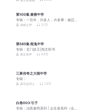
紫云金翅雕
人|思维、认知、治愈，文学
第100集 兼善中学
专辑：
一百年，许多人，许多事：杨苡
口述自传|五四运动同龄人|西南联大进步
2.1万
译林之声
学子|中国好书
第585集 闹鬼中学
专辑：
玄门妖王|阅文听书
6.5万
阅文有声
三舅传奇之大闹中学
专辑：
1.3万
喜马说书人
白卷003·引子
专辑：
法医秦明系列 | 众生卷系列（全