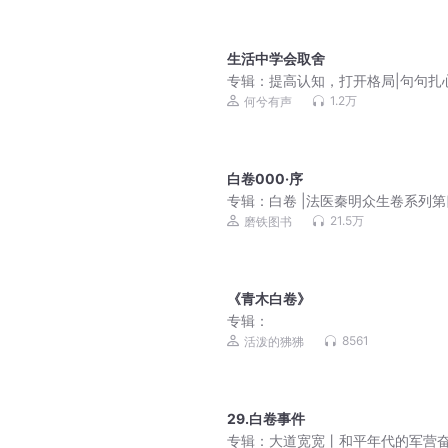
生活中学会取舍
专辑：
提高认知，打开格局|句句扎
话
1.2万
何兮有声
白卷000·序
专辑：
白卷 |法医秦明众生卷系列第
季|骆驼演播
21.5万
磨铁图书
《青木白卷》
专辑：
8561
活泼的狒狒
29.白卷事件
专辑：
大道宽宽丨和平年代的军营