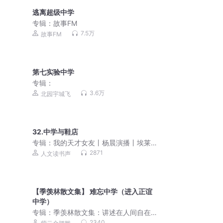
逃离超级中学
专辑：
故事FM
7.5万
故事FM
第七实验中学
专辑：
3.6万
北园宇城飞
32.中学与鞋店
专辑：
我的天才女友丨杨晨演播丨埃莱
娜·费兰特著
2871
人文读书声
【季羡林散文集】 难忘中学（进入正谊
中学）
专辑：
季羡林散文集：讲述在人间自在
独行的秘密，写给每个在生活中迷茫的
2340