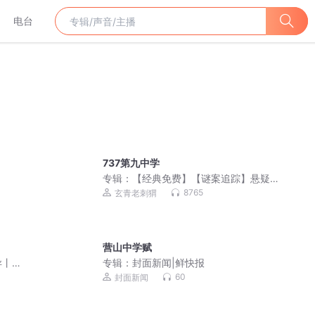
电台
737第九中学
专辑：
【经典免费】【谜案追踪】悬疑
推理|长篇刑侦|悬爱
8765
玄青老刺猬
营山中学赋
异丨
专辑：
封面新闻|鲜快报
60
封面新闻