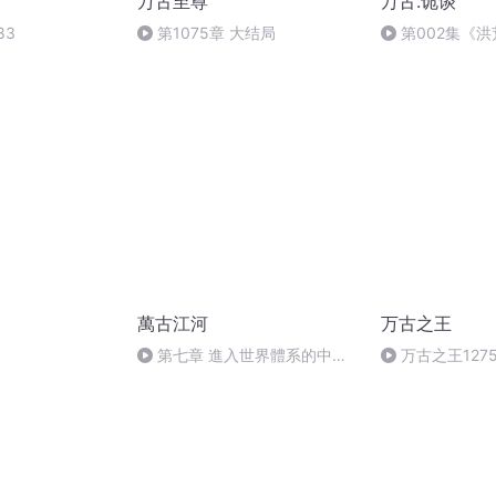
万古至尊
万古.诡谈
83
第1075章 大结局
第002集《
泽》
萬古江河
万古之王
第七章 進入世界體系的中國
万古之王1275
下篇（下）
卖会落幕