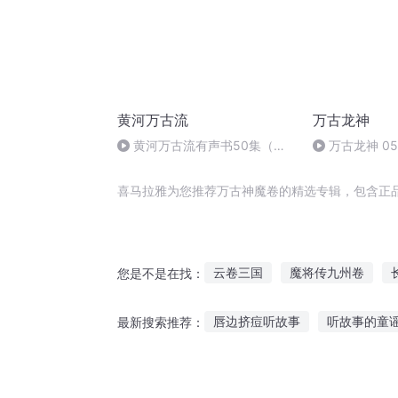
黄河万古流
万古龙神
黄河万古流有声书50集（大
万古龙神 0
结局）
喜马拉雅为您推荐万古神魔卷的精选专辑，包含正
云卷三国
魔将传九州卷
您是不是在找：
后世修仙卷
主—上卷
九
唇边挤痘听故事
听故事的童
最新搜索推荐：
神圣出轨故事在线听
听水浒