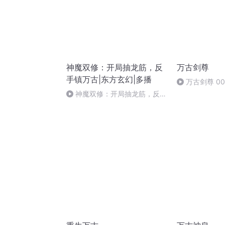
神魔双修：开局抽龙筋，反
万古剑尊
手镇万古|东方玄幻|多播
万古剑尊 0
神魔双修：开局抽龙筋，反手
镇万古-0816（完结）