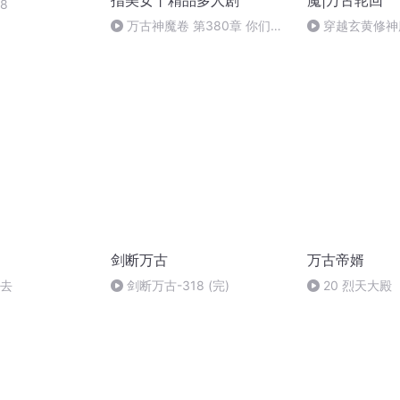
指美女丨精品多人剧
魔|万古轮回
8
万古神魔卷 第380章 你们的
穿越玄黄修神魔
命我全要了(上部完)
剑断万古
万古帝婿
出去
剑断万古-318 (完)
20 烈天大殿