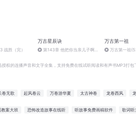
万古星辰诀
万古第一祖
53 战胜（完）
第143章 他把你当亲儿子啊
万古第一祖(52
（一）
品授权的连播声音和文字全集，支持免费在线试听阅读和有声书MP3打包
长卷无歌
起风卷云
万卷游华夏
太古神卷
龙卷西风
卷书生
青云九卷
一卷神书
天命下卷
大罗之卷
卷上
谣教案大班
恐怖改造故事在线听
听故事免费画稿软件
歌词听
故事品好汉情怀
听胎教故事直播话术
大宝宝听蝴蝶的故事
粤