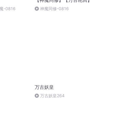
【神魔同修】【万古轮回】
-0816
神魔同修-0816
万古妖皇
万古妖皇264