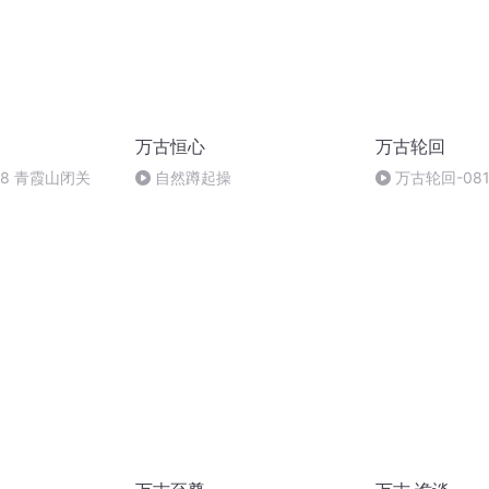
万古恒心
万古轮回
08 青霞山闭关
自然蹲起操
万古轮回-081