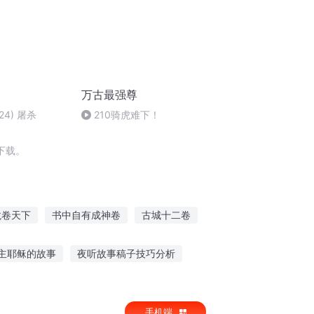
万古最强尊
4) 屠杀
210骑虎难下！
下载。
龙卷天下
书中自有成神卷
古城十二卷
歌行
神卷魔书
中学白卷
主耶稣的故事
夜听故事稿子技巧分析
语狐狸故事免费听
小故事视频上课认真听
手机端