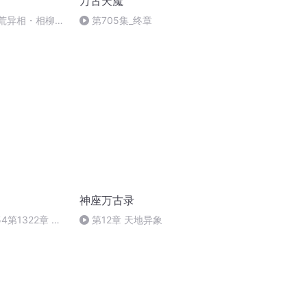
万古天魔
洪荒异相・相柳毒
第705集_终章
神座万古录
4第1322章 拍
第12章 天地异象