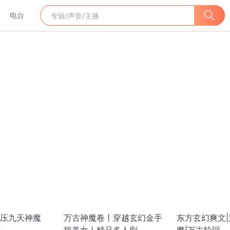
电台
压九天神魔
万古神魔卷丨穿越玄幻金手
东方玄幻爽文