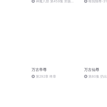
神魔八部 第459集 邢族
唯我独尊-31
（完）
万古帝尊
万古仙尊
第292章 终章
第80集 扔