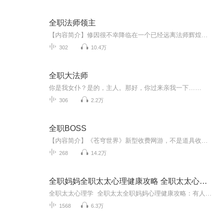
全职法师领主
【内容简介】修因很不幸降临在一个已经远离法师辉煌的时代，那里，自然中最为常见的一种元素之力竟被诸神生生地剥去，当修因领悟到冰与火的真谛，解开被禁锢的元素之枷锁时，才发现这只是一场浩劫的开始……最后，他还是回到了这里，俯视着王座上的大帝，...
302
10.4万
全职大法师
你是我女仆？是的，主人。那好，你过来亲我一下……
306
2.2万
全职BOSS
【内容简介】《苍穹世界》新型收费网游，不是道具收费，不是时间收费，而是模板收费。 怪物模板、守卫模板、佣兵模板、冒险者模板、英雄模板、boss模板，只要你愿意，什么都可以拿来玩。且看一个职业玩家从野外小怪到游戏终极boss的成长之路。【作者/主播...
268
14.2万
全职妈妈全职太太心理健康攻略 全职太太心理学
全职太太心理学 全职太太全职妈妈心理健康攻略：有人说在现代社会，全职妈妈全职太太几乎成了最危险的职业：失去工作，整天围着孩子转，每天重复繁杂，没有经济收入，消耗身心，渐渐的迷失自我，变得自卑迷茫，如果丈夫不理解，不能很好地支撑自己，或者...
1568
6.3万