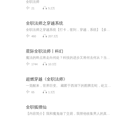
全职法师
21
5.2万
全职法师之穿越系统
全职法师之穿越系统【打卡，签到，穿越，系统】【多女主】【无敌流】带着系统穿越到全职法师世界。从小被莫家兴带回家的莫天陵，竟是21世纪的宅男，熟知剧情并携带 统的他将会在全职里掀起．.....
460
207.3万
星际全职法师丨科幻
魔法的终点将走向何处？科技的进步又将何去何从？当魔法的终点和科技的文明相冲撞，孰优孰劣？走入前所未有的世界，魔法在星际肆虐...神用魔法创造了宇宙，这是个只属于魔法的世界。小街上卖羊肉串的大叔用的是小火球，大街上贵族们出行乘坐的是魔法飞车，...
1744
10.3万
超燃穿越《全职法师》
一觉醒来，世界巨变。 藏匿于西湖下的图腾玄蛇，屹立时如摩天大厦。 游荡在古都城墙外的亡灵大军，它们只听从皇陵下传出的低语。 埃及金字塔中的冥王，它和它的部众始终觊觎着东方大地！ 伦敦有着伟大的驯龙世家。 希腊帕特农圣山上，有神女祈福。 威尼斯...
65
1.3万
全职狐狸仙
【内容简介】我和魔鬼做了交易，我替他收集男人的真心，他给我漂亮的脸蛋和完美的身材……男人们小心咯，说不定我的下一个目标就是你喽。【作者/主播简介】作者：专职坏女人，代表作有《全职狐狸仙》，深受广大读者喜爱。主播：时光，知名配音员，声音极富...