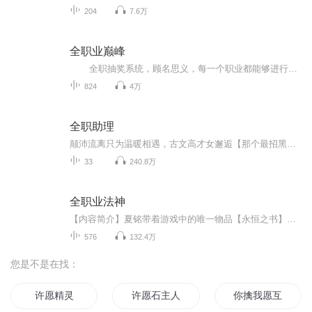
204
7.6万
全职业巅峰
全职抽奖系统，顾名思义，每一个职业都能够进行抽奖，每一个职业都能抽到和它有关系的技能。得到它的人，将会成为全职业的顶峰精英。 自从得到全职抽奖系统以后，作为厨师，陈泽安抽到了食神调料；作为老师，陈泽安抽到了真理说服；...
824
4万
全职助理
颠沛流离只为温暖相遇，古文高才女邂逅【那个最招黑的星座】傲娇男，不一样的故事不一样的精彩～ 除了没有文化啥都有的天王 【那个最招黑的星座】座，邂逅穷得只剩文化的学霸女，是优化互补，还是相杀互斥？《全职助理》，陪你到底。
33
240.8万
全职业法神
【内容简介】夏铭带着游戏中的唯一物品【永恒之书】穿越魔法世界，在这卷【永恒之书】中，记载了数之不尽的魔法知识和各种魔法职业技能。 魔法药剂、材料知识、铭文、附魔、精灵语、龙语……他都精通！ 最可怕的是，夏铭发现自己还是一个魔法天才！ 传说中...
576
132.4万
您是不是在找：
许愿精灵
许愿石主人
你擒我愿互许一生