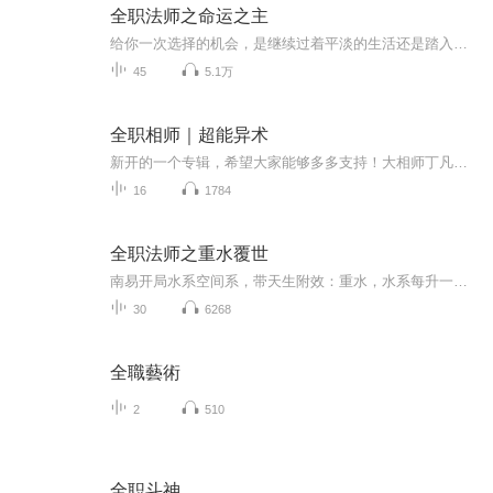
全职法师之命运之主
给你一次选择的机会，是继续过着平淡的生活还是踏入未知……一次选择，吴良踏上了全职法师的领土，脑海中还多出一个名为命运的系统。只要改变剧情人物的命运就能获得命运点。[击杀白阳，奖励命运50……][阻击山峰之尸，奖励命运点数100000……】这是个危险...
45
5.1万
全职相师｜超能异术
新开的一个专辑，希望大家能够多多支持！大相师丁凡学成归来，误入商界，成为超级护花大使，开启了不一样的精彩人生！凭借精湛的相术，风骚的才情，丁凡让恶霸低头，大佬俯首，众星捧月，潇洒走上事业巅峰！尽量为大家播的搞笑幽默一些，因为主播本人也是...
16
1784
全职法师之重水覆世
南易开局水系空间系，带天生附效：重水，水系每升一阶质量翻倍！无意间得到女娲后族娲蛇圣物，五级水御谁能破防！五级爆浪吞天蔽日！新生大会上，水院学生看了看自己的吹弹可破的小水泡，再看看南神安心的四级水御，都不禁怀疑人生。明珠交流赛上，一发爆...
30
6268
全職藝術
2
510
全职斗神