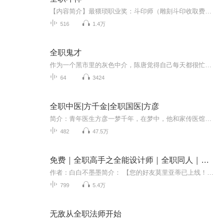
【内容简介】最猥琐职业奖：斗印师（雕刻斗印收取费用，豪夺对方斗技）最贪吃职业奖：炼药师（啃药如吃糖，目测只有某位牛逼的炼药师可以做到）最淡定职业奖：弓箭手（毒蛇群中双目不眨，身躯不动，只为致命的搏杀一箭）最遭恨职业奖：铸造师（神器别人是...
516
1.4万
全职鬼才
作为一个黑市里的灰色中介，陈唐觉得自己每天都很忙。 陈唐：“你需要治病？我认识药王传人，我帮你联系！” 陈唐：“你需要杀人？我认识杀手之王，我帮你联系！” 陈唐：“你需要保镖？我认识退役特工，我帮你联系！” 陈唐：“你需要猛男？我就是猛男，美女你需要什么服务？”
64
3424
全职中医|方千金|全职国医|方彦
简介：青年医生方彦一梦千年，在梦中，他和家传医馆一起穿越历史长河，在每个时代停留，遇到了当时最为顶尖的名家医手。他和众多名家坐而论道，集众家所长身负各流派医术之精华后梦醒都市。作者：方千金，知名网络作家，作品多以都市医疗玄幻等题材为主，...
482
47.5万
免费｜全职高手之全能设计师｜全职同人｜单AI
作者：白白不墨墨简介： 【您的好友莫里亚蒂已上线！】白墨："一起给荣耀加点刺激吧！"【痛苦流术士】莫里亚蒂，银武【福尔摩斯】….…荣耀第五篇章【来自星空的凝视】，全十区，神之领域共同推动青铜之门的开启。新地图【亚楠镇】,【归烬者墓地】……新 b...
799
5.4万
无敌从全职法师开始