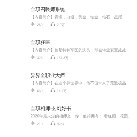
全职召唤师系统
【内容简介】青铜，白银，黄金，铂金，钻石，星耀，最强王者一样的铭牌，成就不一样的巅峰传奇大千世界。【作者/主播】作者：斩乐.CS ，网络小说作家。主播：有声天赐 ，喜马拉雅独家签约主播，演绎风格轻松自然成熟稳重，声线多变，擅长都市~玄幻~悬疑...
269
2.9万
全职狂医
【内容简介】曾是特种军医的沈良，却被转业安置处处刁难，秉持一身正气的他会如何凭借高明医术来踏出一片朗朗乾坤……【作者/主播简介】作者：七月流火，网络小说作家。主播：会说话的石头FM，代表作：《大先生》，《抗战之无双战神》。【购买须知】1、本...
326
157.3万
异界全职业大师
【内容简介】在这个异世界中，他不但带来了无数极品材料，还精通几乎所有的生活技能，最可怕的是，这家伙同时还是一个空前绝后的魔法天才！【作者/主播】作者：庄毕凡，网络小说作家。主播：绮梦音坊【购买须知】1、本作品为付费有声书，前84集为免费试听...
639
14.4万
全职相师-玄幻好书
2020年最火爆的相师文，你，值得拥有！ 看红颜，花团锦簇，观天下，一路风尘！ 大相师丁凡学成归来，误入商界，成为超级护花大使，开启了不一样的精彩人生。 凭借精湛的相术，风骚的才情，丁凡让恶霸低头，大佬俯首，众星捧月，潇洒走上事业巅峰。 万花丛中过，片叶不沾身，群芳争艳，选择很困难。 丁凡有多少姐姐，你猜？ 丁凡有多少财富，你再猜？ 丁凡有几个妹妹？那小子已经跑了……
210
9284