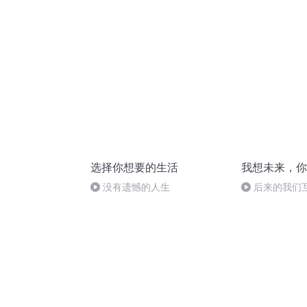
死地的-《选择你想要的生活》
选择你想要的生活
我想未来，你
没有遗憾的人生
后来的我们互删
deleted each
們互刪了