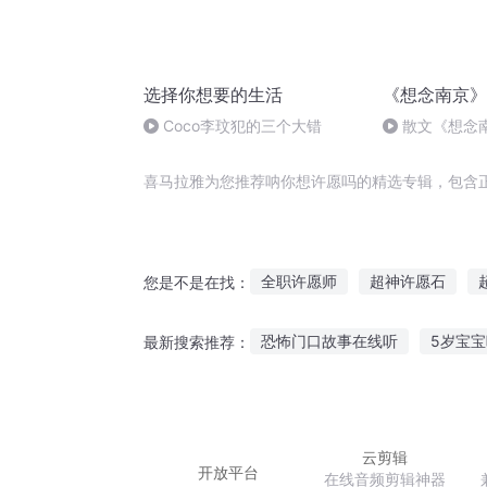
选择你想要的生活
《想念南京》
Coco李玟犯的三个大错
散文《想念南
谢舒 诵/静美&
喜马拉雅为您推荐呐你想许愿吗的精选专辑，包含
全职许愿师
超神许愿石
您是不是在找：
曾经许愿难为真
我许愿机要
恐怖门口故事在线听
5岁宝
最新搜索推荐：
我诸天万界许愿师
神明许愿
宝宝喜欢听故事怎么训练
爸
听安谈故事事件
听姥姥说过
云剪辑
开放平台
在线音频剪辑神器