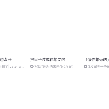
死地的-《选择你想要的生活》
想离开
把日子过成你想要的
《做你想做的
了|Later we
写给“最近的未来”(代后记)
3.6完美平静
 other.|後來的我