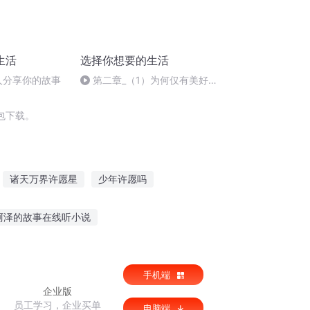
生活
选择你想要的生活
人分享你的故事
第二章_（1）为何仅有美好愿
望是不够的
包下载。
诸天万界许愿星
少年许愿吗
你
许愿空间
呐世界之王
阿泽的故事在线听小说
宝宝晚上听故事睡觉
凯叔讲故事线听
手机端
企业版
员工学习，企业买单
电脑端