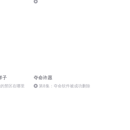
样子
夺命许愿
世的禁区在哪里
第8集：夺命软件被成功删除