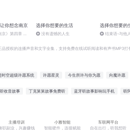
让你想念南京
选择你想要的生活
选择你想要的
京》第四章 文/
没有遗憾的人生
结束语-与他
铁佛
正品授权的连播声音和文字全集，支持免费在线试听阅读和有声书MP3打
超时空超级许愿系统
许愿星灵
今生所许与你为愿
向魔许愿
命
呐青春真好
我是万能许愿机
许愿石主人
许一个愿忘记
宝听收音故事
丁克舅舅故事免费听
蓝牙听故事影响玩手机
听
机
呐我爱你
呐把世界还我
爸讲给孩子听的故事
听放松催眠音乐催眠故事
听雨破事真实故事
去的故事
听抖音校园恐怖故事
和平精英怎么听故事直播
主播培训
小雅智能
车联网平台
兼职副业，兴趣赚钱
智能硬件，连接赋能
自在出行，听我想听