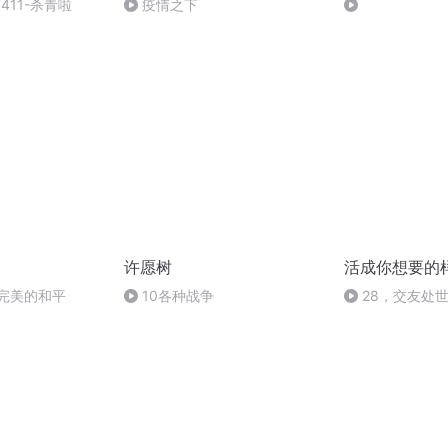
180411-杀青啦
疫情之下
许愿树
活成你想要的
现完美的和平
10各种战争
28，交友处