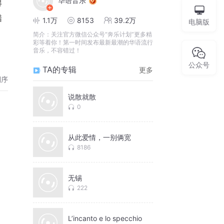
华语音乐
得
蜡
1.1万
8153
39.2万
电脑版
简介：
关注官方微信公众号“奔乐计划”更多精
彩等着你！第一时间发布最新最潮的华语流行
音乐，不容错过！
公众号
TA的专辑
更多
倒序
说散就散
0
从此爱情，一别俩宽
8186
无锡
222
L’incanto e lo specchio