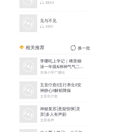
8843
见与不见
4851
相关推荐
换一批
李哪吒上学记｜稀里糊
涂一年级&神神气气二年
级
东海小学广播站
五音疗愈Ⅱ五行养生Ⅱ安
神静心Ⅱ解郁降燥
太音生疗愈
神秘复苏|悬疑惊悚|灵
异|多人有声剧
北冥有声