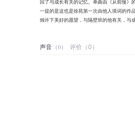
回了与成长有关的记忆。单曲由《从前慢》
一提的是这也是徐苑第一次由他人填词的作
烛许下美好的愿望，与隔壁班的他有关，与
评价
（
0
）
声音
（
0
）