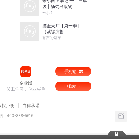
米小圈上学记:一二三年
级 | 畅销出版物
米小圈
摸金天师【第一季】
（紫襟演播）
有声的紫襟
手机端
企业版
电脑端
员工学习，企业买单
版权声明
自律承诺
：400-838-5616