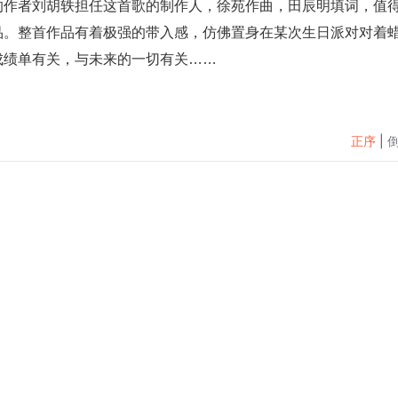
的作者刘胡轶担任这首歌的制作人，徐苑作曲，田辰明填词，值
品。整首作品有着极强的带入感，仿佛置身在某次生日派对对着
成绩单有关，与未来的一切有关……
正序
|