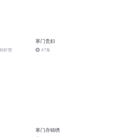
寒门贵妇
购虾蟹
47集
寒门亦锦绣