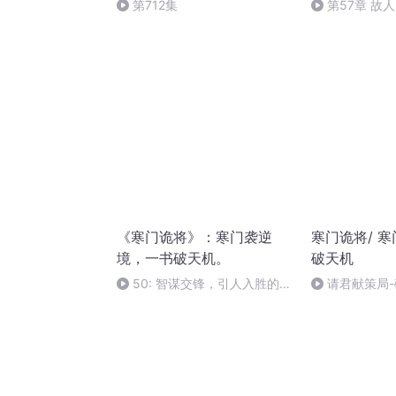
第712集
第57章 故人
变
《寒门诡将》：寒门袭逆
寒门诡将/ 寒
境，⼀书破天机。
破天机
50: 智谋交锋，引人入胜的权
请君献策局
谋博——请君献策局。