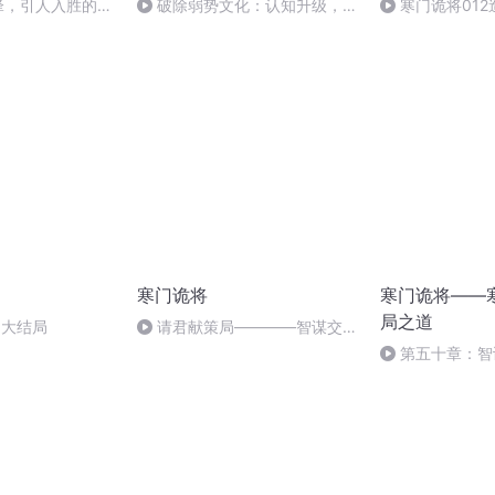
交锋，引人入胜的权
破除弱势文化：认知升级，活
寒门诡将01
请君献策局
出你的强势人生
寒门诡将
寒门诡将——
局之道
1大结局
请君献策局————智谋交
锋，引人入胜的权谋博弈 （
第五十章：智
完）
胜的权谋博弈—