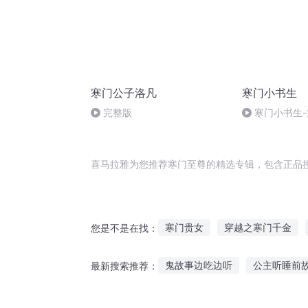
寒门公子洛凡
寒门小书生
完整版
寒门小书生-
喜马拉雅为您推荐寒门至尊的精选专辑，包含正品
寒门贵女
穿越之寒门千金
您是不是在找：
寒门修武记
寒门小人物
鬼故事边吃边听
公主听睡前
最新搜索推荐：
寒门千金
儿童学生故事在线听
散步听