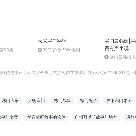
大宋寒门宰辅
寒门最强婿|寒门
费有声小说
第80集
寒门宰相-200-捉婿
寒门最强婿 
授权的连播声音和文字全集，支持免费在线试听阅读和有声书MP3打包下
寒门大帝
大明寒门
寒门战皇
寒门鬼子
在下寒门弟子
寒门宠后
三国之寒门传
寒门小生
三国之寒门天下
穿越之
故事的文案
学音标听故事的软件
广州可以听故事的地方
讲故
什么故事好听呢
古代长篇故事免费听
斑马哥哥故事在线听
听