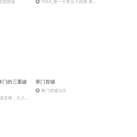
2造货捞金
1054_第一千零五十四章 夜
灭室韦
寒门的三重破
寒门首辅
寒门首辅325
谋交锋，引入入
——请君献策局