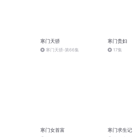
寒门天骄
寒门贵妇
寒门天骄-第66集
17集
寒门女首富
寒门求生记