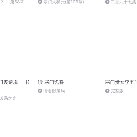
？！-第58章 改
寒门大状元(第106章)
二百九十七集
门袭逆境 一书
读 寒门诡将
寒门贵女李五
请君献策局
完整版
-破局之光