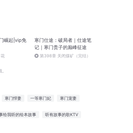
崛起|vip免
寒门仕途：破局者｜仕途笔
记｜寒门贵子的巅峰征途
片花
第398章 关闭煤矿（完结）
载。
寒门悍妻
一等寒门妃
寒门宠妻
寒门皇后
寒门相师
寒门书生
事给我听的绘本故事
听有故事的歌KTV
故事属于什么活动类型
飞雪带你听故事006