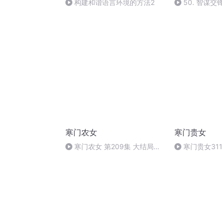
构建和谐语言环境的方法2
50. 智谋
谋博弈 ———
寒门农女
寒门贵女
寒门农女 第209集 大结局
寒门贵女31
（完）