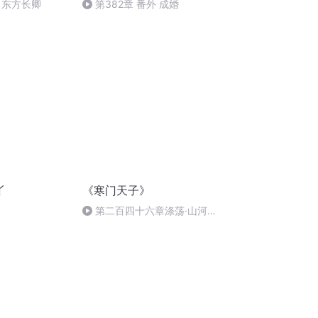
 东方长卿
第382章 番外 成婚
丫
《寒门天子》
第二百四十六章涤荡·山河为
证（三）