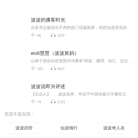
波波的播客时光
你是否总被层出不穷的热门话题刷屏，却想知道背后的深层逻辑？这档播客聚焦大模型、低空经济、科幻产业等当下最火的议题，从科技前沿到社会热点，从文化现象到生活趋势，我们用轻松的对话拆解热点本质，跳出信息茧房。每期邀请不同领域嘉宾分享视角，不做...
66
3107
wuli慧慧（波波舅妈）
山林子原创自然智慧诗词秉承“明道、懂理、知己、定位、修养、正行；悟真、向善、求美、无私、大爱、奉献”的做人教育理念，首创“以诗育人，寓教于诗”的素质教育。倡导人们“回归吧，人生诗意”，用“人生诗意”经营“诗意人生”！
163
6611
波波说即兴评述
【出品人】 波波老师，毕业于中国传媒大学播音主持专业，省级普通话测试员，高校播音主持专业讲师，十几年艺考培训经验，多名学生考入中传，浙传，上戏等专业院校就读。【节目亮点】 1.解读播音主持专业考试即兴评述真题，题目分析，答题思路...
74
2.5万
您是不是在找：
波波武经
仙波独行
波波奇人在地球