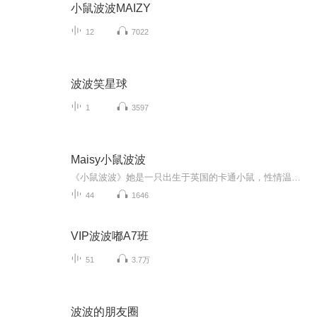
小鼠波波MAIZY
12
7022
波波笑星球
1
3597
Maisy小鼠波波
《小鼠波波》她是一只出生于英国的卡通小鼠，性情温顺可爱，还带点儿小迷糊，每天都和好朋友鳄鱼科科、小鸡露露、熊猫盼盼一同玩耍。他们之间发生了许多精彩的生活冒险故事，常常让小朋友们觉得：我就跟波波一样喔！全套书内容温馨有趣、充满创意与欢乐，...
44
1646
VIP波波嘟A7班
51
3.7万
波波的朋友圈