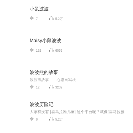
小鼠波波
7
5.2万
Maisy小鼠波波
182
6053
波波熊的故事
波波熊故事——心愿画写板
12
3232
波波历险记
大家有没有 [喜马拉雅儿童] 这个平台呢？就像[喜马拉雅]里有“小雅”和“小雅哥”一样，[喜马拉雅儿童]里也有一个叫做“波波”的主题人物呢！今天的我突发奇想，就在这里创建了这样一个专辑(波波历险记)，这儿的主人公就是[喜马拉雅儿童]里的主题人物波波...
8
5.2万