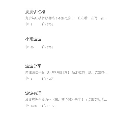
波波讲红楼
九岁与红楼梦原著结下不解之缘，一直在看，在写，在画，思考，揣测，琢磨………，感谢军事大咖重阳老师的支持鼓励，感谢师兄老师同学们的指点和鼓舞。居然一入红楼37载，才发觉：韶华倾负云和月，一路行来尘满霜；千爱万情终虚化，却道随书见心芳。
9
3701
小鼠波波
40
1751
波波分享
关注微信平台【BOBO脱口秀】 新浪微博：脱口秀主持人--波波
1
4.2万
波波有理
波波有理全新力作《东北整个浪》来了！（点击专辑名即刻收听）这是一场来自东北的脱口秀嘉年华，波波笑剧场超强喜剧人阵容，每周双更再加一场直播，十级搞笑选手，在线逗你开心！全国首档女子爆笑娱乐脱口秀。—————————————————————...
1338
1.18亿