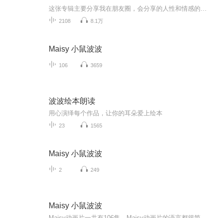
这张专辑主要分享我在朋友圈，会分享的人性和情感的相处之道，欢迎大家过来围观我的朋友圈。
2108
8.1万
Maisy 小鼠波波
106
3659
波波绘本朗读
用心演绎每个作品，让你的耳朵爱上绘本
23
1565
Maisy 小鼠波波
2
249
Maisy 小鼠波波
Maisy动画片一共有106集，Maisy动画片的语言都很简单，但是有一个非常大的不好的地方，就是maisy和其他动物都不会说话，所以里面的英语都是旁白音。一个男声读，而且不是很清晰。所以我觉得跟着学英语有点不太适合，但是适合培养英语兴趣。总结：Maisy非常适合启蒙及培养小宝宝的英语兴趣。因为画风非常可爱，里面的很多故事也是很贴近现实。非常适合入门。