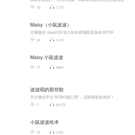
70
2.7万
Maisy（小鼠波波）
主播微信 nbash19 加入绘本群领取原版绘本PDF
14
2.4万
Maisy 小鼠波波
77
9643
波波唱的那些歌
关注微信平台“BOBO脱口秀”，无限精彩抢先听！
7
95.5万
小鼠波波绘本
75
1183