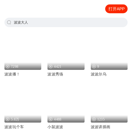
打开APP
波波大人
7298
4421
9
波波播！
波波秀场
波波尔乌
5.8万
4488
1235
波波玩个车
小鼠波波
波波讲插画