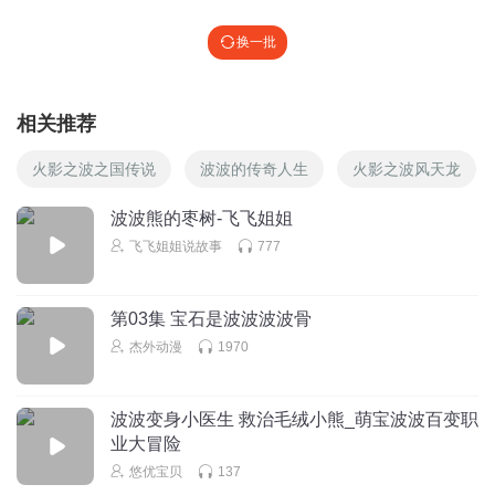
换一批
相关推荐
火影之波之国传说
波波的传奇人生
火影之波风天龙
波波熊的枣树-飞飞姐姐
飞飞姐姐说故事
777
第03集 宝石是波波波波骨
杰外动漫
1970
波波变身小医生 救治毛绒小熊_萌宝波波百变职
业大冒险
悠优宝贝
137