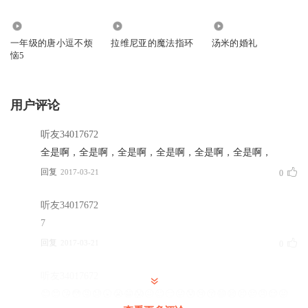
185.75万
5423
421
一年级的唐小逗不烦
拉维尼亚的魔法指环
汤米的婚礼
恼5
用户评论
听友34017672
全是啊，全是啊，全是啊，全是啊，全是啊，全是啊，
回复
2017-03-21
0
听友34017672
7
回复
2017-03-21
0
听友34017672
😊😍😘😳😡😓😲😭😁😱😖😉😏😜😰😢😚😄😪😣😔😠😌😝