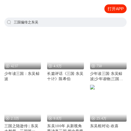
打开APP
三国偏传之东吴
4237
4.9万
750
少年读三国：东吴鲸
长篇评话《三国·东吴
少年读三国·东吴鲸
波
十计》陈希伯
波|少年读物|三国历
史|名人英杰|多播
2.3万
9.8万
25.4万
三国之陆逊传 | 东吴
东吴100年 从新视角
东吴相对论-欢喜