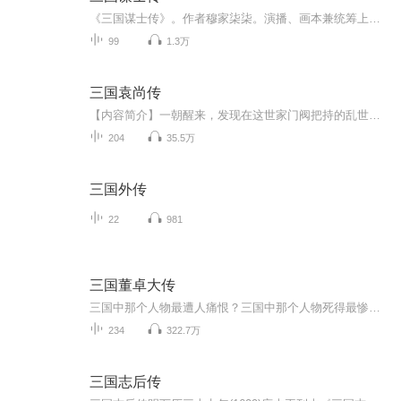
《三国谋士传》。作者穆家柒柒。演播、画本兼统筹上善若水127243161，后期兼审听莉莎莉莎。 1、主播 简介：主播上善若水127243161， 是喜播教育进阶版优秀学员，LV5中级演播师，爱奇艺遍知教育A级主播，在喜马拉雅发表VIP有声小说专辑2本， 参演VIP分成有...
99
1.3万
三国袁尚传
【内容简介】一朝醒来，发现在这世家门阀把持的乱世，名士猛将并不是召之即来的，佳人也不是那么好泡的。最最头疼的是——对头是强大的，前途是渺茫的。不想被历史的车轮碾碎的话一切的一切还得靠自己。 看转世重生的袁三公子如何与众多枭雄、英雄、奸雄逐...
204
35.5万
三国外传
22
981
三国董卓大传
三国中那个人物最遭人痛恨？三国中那个人物死得最惨？掀开三国战幕的人是谁？三国中敌人最多的是谁？种种三国之最，答案却只有一个——董卓。
234
322.7万
三国志后传