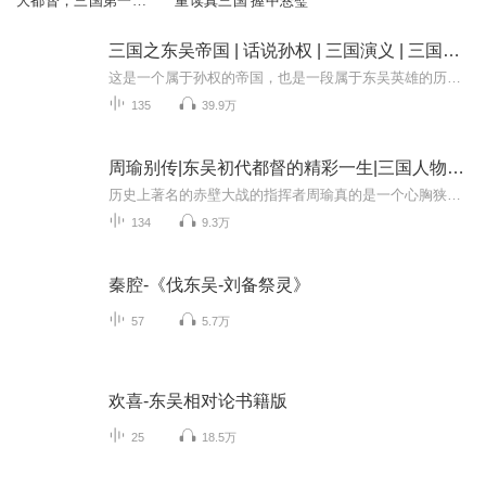
大都督，三国第一儒
重读真三国 握中悬璧
将 | 历史人物传记
三国之东吴帝国 | 话说孙权 | 三国演义 | 三国志 | 中国历史故事
这是一个属于孙权的帝国，也是一段属于东吴英雄的历史，这段历史，看似熟悉，其实十分陌生。《东吴帝国》主要内容包括：谁是大贵人、孙小二的烦恼、上缭的宝藏、狐狸与美人、两虎相斗之局、不要在翅膀尚未长硬的时候起飞、谁是猎人.谁为猎物、、接班人之危...
135
39.9万
周瑜别传|东吴初代都督的精彩一生|三国人物传记小说|精彩演绎
历史上著名的赤壁大战的指挥者周瑜真的是一个心胸狭窄，弄巧成拙的人吗？他生前智谋才华真的就低诸葛亮一着吗？“三气周瑜”确有其事吗？他和小乔的爱情故事又是怎样的？刘备与孙夫人孙尚香真的很恩爱吗？历史传记小说《周瑜别传》，以真实的史实、艺术的...
134
9.3万
秦腔-《伐东吴-刘备祭灵》
57
5.7万
欢喜-东吴相对论书籍版
25
18.5万