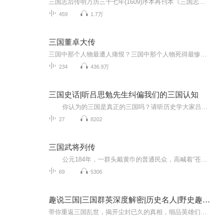
三国志后传明万历三十七年(1609)序本再刊本《三国志后传》目录书影明万历三十七年(1609)序本再刊本《三国志后传》正文书影明代白话长篇历史演义小说。全称《续编三国志后传》,一名《续三国志》。十卷一百四十回。题“晋平阳侯陈寿史余杂记,西蜀酉阳野史编...
459
1.7万
三国董卓大传
三国中那个人物最遭人痛恨？三国中那个人物死得最惨？掀开三国战幕的人是谁？三国中敌人最多的是谁？种种三国之最，答案却只有一个——董卓。作为一个男人，董卓上过三国第一美女；作为一个将军，董卓骑过三国第一名马；作为一...
234
436.9万
三国史话|听吕思勉先生纠偏我们的三国认知
你认为的三国是真正的三国吗？请听历史学大家吕思勉先生专著三国史话，让你接近真实的三国。 本书是历史学家吕思勉先生生前所写的惟一的通俗性的史学作品。作者以丰富的历史知识为基础，从文学和史学的角度，对三国史上存在过的与...
27
8202
三国武将列传
公元184年，一群头戴黄巾的普通民众，高喊着“苍天已死，黄天当立”揭竿而起，用简陋的农具敲响了大汉王朝的丧钟。曾发出过“犯我强汉者，虽远必诛”之强音的帝国，再也无力支撑自己庞大的身躯，踉踉跄跄着颓然倒下。 战乱频仍，汉帝...
69
5306
趣说三国|三国群英深度解密|历史名人|野史趣传|精品三国|细说三国|三国演义
带你重返三国乱世，揭开尘封已久的真相，细品英雄们的悲喜人生。《趣说三国》深入解读三国时期的重要人物与关键事件，用史实揭秘隐藏在历史背后的故事。从孙策的英年早逝到曹操的奇妙战略，从诸葛亮的智慧到司马懿的阴谋，每一集都将带你沉浸在波澜壮阔的...