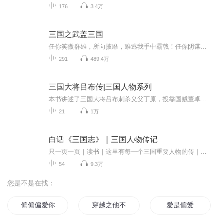
176
3.4万
三国之武盖三国
任你笑傲群雄，所向披靡，难逃我手中霸戟！任你阴谋诡计，奇策迭出，我自一力降十慧！我便是这天下最强的男人，便要掌握这天下最强的权势！
291
489.4万
三国大将吕布传|三国人物系列
本书讲述了三国大将吕布刺杀义父丁原，投靠国贼董卓，助纣为虐，为害朝廷。后来王司徒巧使连环计，离间了吕布和董卓，吕布刺死董卓，协助王司徒治理朝政，后被李傕等人所败，逃离京城，由陈宫辅佐与曹操作战，终被曹操所擒，死于白门楼等情节。播讲人一分为二的解析了吕布这一人物，一方面表现了吕布唯利是图见利忘义，刚愎自用；另一方面表现了吕布武艺高强、形貌昳丽的大将之风...
21
1万
白话《三国志》｜三国人物传记
只一页一页｜读书｜这里有每一个三国重要人物的传｜译成白话以后｜有如三国人物故事。读了以后｜更可以了解罗贯中如何据此穿插演义｜而成为精彩的小说了
54
9.3万
您是不是在找：
偏偏偏爱你
穿越之他不是吴尊
爱是偏爱