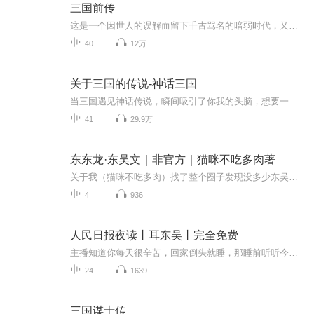
三国前传
这是一个因世人的误解而留下千古骂名的暗弱时代，又是一个赋予我们民族名字和性格的伟大帝国。皇帝、外戚、宦官、名士，都在史书中留下自己的努力和失败。在旭日东升的立国之初，就埋下三国乱世的全部伏笔。有风雨如晦、宫廷喋血，更有物阜民丰，人杰地灵。东汉王朝，一个恢弘而寂寞的王朝。
40
12万
关于三国的传说-神话三国
当三国遇见神话传说，瞬间吸引了你我的头脑，想要一直听下去。各种神仙精怪，出乎意料的脑洞大开，闲暇时间来听一听吧~
41
29.9万
东东龙·东吴文｜非官方｜猫咪不吃多肉著
关于我（猫咪不吃多肉）找了整个圈子发现没多少东吴的文时……本专辑由儿童火车演播例文 : 第一章（请勿抄袭，侵权必究）(猫咪不吃多肉/文) 据东东龙自己说，最近他身边的人看着他的眼神都不一样 吴狄看到他就躲，就连莫小北和钱大宝也下意识与他保持距离 ...
4
936
人民日报夜读丨耳东吴丨完全免费
主播知道你每天很辛苦，回家倒头就睡，那睡前听听今天的夜读吧，养成读书的好习惯，逐渐充实你的内心世界，我们一起坚持下去……
24
1639
三国谋士传