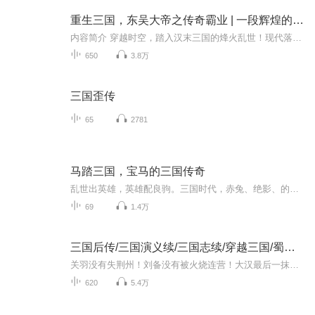
重生三国，东吴大帝之传奇霸业 | 一段辉煌的历史 | 穿越历史 | 成就霸业
内容简介 穿越时空，踏入汉末三国的烽火乱世！现代落魄青年一朝魂穿，摇身变为江东孙权。在这里，武将如龙，于万军之中纵横捭阖；谋士似狐，谈笑间帷幄千里。本只想与家人共享天伦，却被时代洪流裹挟，背负起天下苍生之重责。他凭借现代知识，剽窃阿拉伯数...
650
3.8万
三国歪传
65
2781
马踏三国，宝马的三国传奇
乱世出英雄，英雄配良驹。三国时代，赤兔、绝影、的卢与他们的主人一起共同演绎人马之情，共同开创属于他们的辉煌。三国是上承东汉下启西晋的一段历史时期，群雄争霸、三足鼎立。几条生活在天庭的小龙，为了历练来到人间，化身为三匹名马——赤兔、绝影、...
69
1.4万
三国后传/三国演义续/三国志续/穿越三国/蜀汉后传
关羽没有失荆州！刘备没有被火烧连营！大汉最后一抹浪漫被保留了下来！这一切都要归功于一个人！它就是！………………
620
5.4万