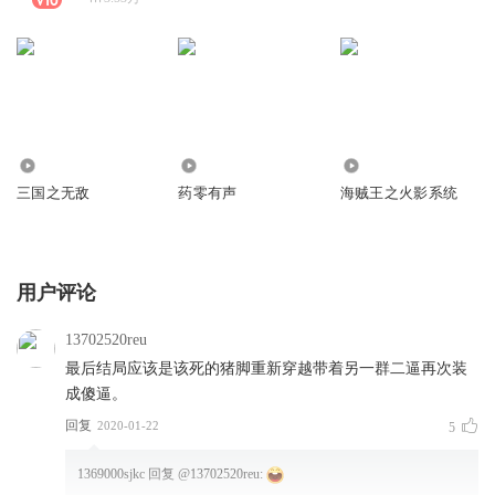
14.77万
4929
169.59万
三国之无敌
药零有声
海贼王之火影系统
用户评论
13702520reu
最后结局应该是该死的猪脚重新穿越带着另一群二逼再次装
成傻逼。
回复
2020-01-22
5
1369000sjkc
回复 @
13702520reu
: