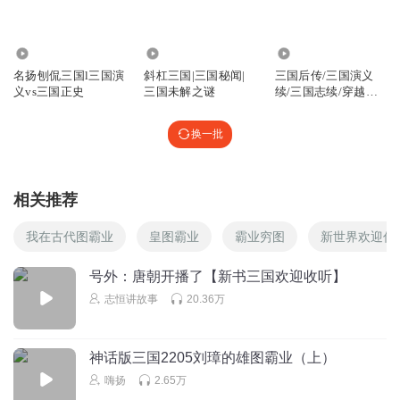
支持重生
什么乱七八糟的连接不上啊
3781
33.23万
5.44万
回复
名扬刨侃三国l三国演
斜杠三国|三国秘闻|
三国后传/三国演义
2020-03-13
3
义vs三国正史
三国未解之谜
续/三国志续/穿越三
国/蜀汉后传
Sky華3
换一批
新书呢，龙图霸业呢？
回复
2019-12-30
3
相关推荐
江南_hfx
我知道作者的意思了
这是让猪脚聚集全三国最有名的武
我在古代图霸业
皇图霸业
霸业穷图
新世界欢迎你
将，最厉害的谋士，然后来个失败
这是妥妥的羡慕嫉妒恨
号外：唐朝开播了【新书三国欢迎收听】
回复
2019-11-22
3
志恒讲故事
20.36万
听友137509333
我去你的这结局坑爹呀！
神话版三国2205刘璋的雄图霸业（上）
回复
2022-07-11
2
嗨扬
2.65万