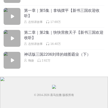
1580962jeae
小说写的乱七八槽
第一章｜第5集｜拿钱摆平【新书三国欢迎收
听】
回复
2021-05-10
2
志恒讲故事
17.69万
第二章｜第2集｜快快营救天子【新书三国欢迎
收听】
志恒讲故事
16.40万
神话版三国2206刘璋的雄图霸业（下）
嗨扬
2.62万
© 2014-
2026
喜马拉雅 版权所有