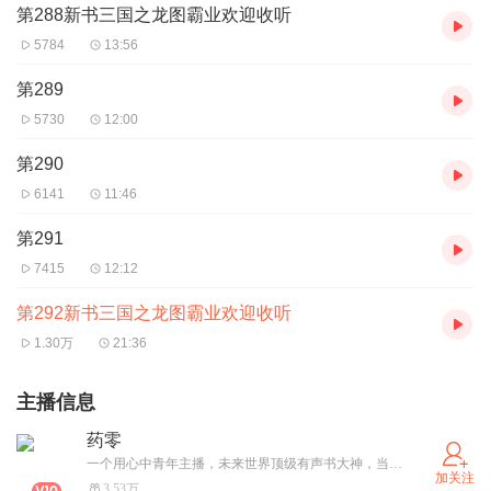
第288新书三国之龙图霸业欢迎收听
5784
13:56
第289
5730
12:00
第290
6141
11:46
第291
7415
12:12
第292新书三国之龙图霸业欢迎收听
1.30万
21:36
主播信息
药零
一个用心中青年主播，未来世界顶级有声书大神，当然这是做梦，当然我用心播书是真的，希望大家定阅，关注，谢谢大家
加关注
3.53万