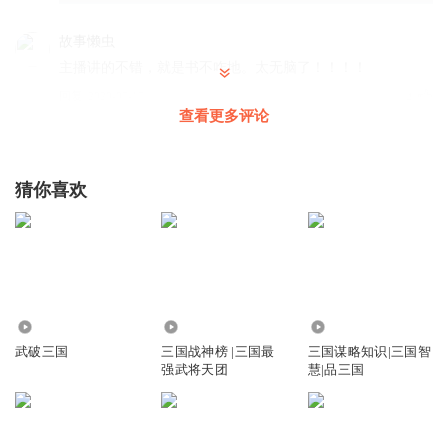
故事懒虫
主播讲的不错，就是书不咋地。太无脑了！！！！
回复
2020-07-17
4
查看更多评论
听友78923461
章节乱七八糟的，结局好敷衍
猜你喜欢
回复
2021-06-03
4
听友205309566
这那象现代人。就是一个没头脑的人。
回复
2020-04-03
3
9.43万
7407
3.83万
Shen_ar
武破三国
三国战神榜 |三国最
三国谋略知识|三国智
强武将天团
慧|品三国
听不下去了，猪脚，一天到位就是昏迷，醒来就是大杀然后
继续昏迷
回复
2020-03-21
3