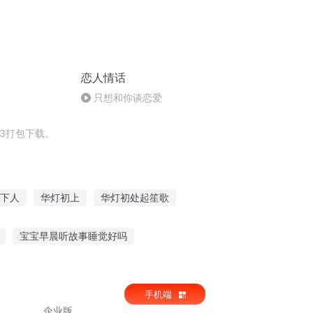
恋人情话
只想和你谈恋爱
3打包下载。
下人
华灯初上
华灯初处起笙歌
你是长夜也是灯火
河神大人的初恋
宝宝早晨听故事睡觉好吗
诈尸老头故事在线听
病人听的民间故事
手机端
企业版