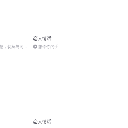
恋人情话
慧，切莫与同仁
想牵你的手
恋人情话