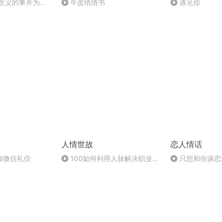
有意义的事并为之
牛皮纸情书
遇见你
情
人情世故
恋人情话
加微信礼仪
100如何利用人脉解决职业发
只想和你谈恋
展中的困惑和迷茫？