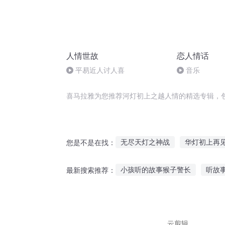
人情世故
恋人情话
平易近人讨人喜
音乐
喜马拉雅为您推荐河灯初上之越人情的精选专辑，
无尽天灯之神战
华灯初上再
您是不是在找：
神灯系统
星灯传奇
你在
小孩听的故事猴子警长
听故
最新搜索推荐：
明灯花开待你来
三世青灯
睡前听故事幽默笑话大全
听
bbc长篇故事在线听
恐怖故
云剪辑