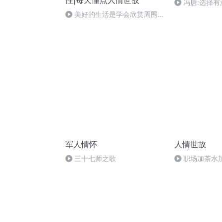
性|每天懂点人情世故
冯唐:选择
燃烧自己的热
美好的生活是学会欣赏周围的
一切
军人情怀
人情世故
三十七师之歌
职场加茶水