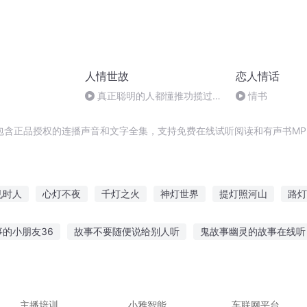
人情世故
恋人情话
真正聪明的人都懂推功揽过这
情书
一招
包含正品授权的连播声音和文字全集，支持免费在线试听阅读和有声书MP
见时人
心灯不夜
千灯之火
神灯世界
提灯照河山
路灯
灯火中
长生之灯
你是星河灯火
长路有灯火
春灯公子
事的小朋友36
故事不要随便说给别人听
鬼故事幽灵的故事在线听
爸妈安排婚姻的故事
懒猫再见故事在线听
听节奏讲故事的软件
事你敢听吗
听故事的人又有多少呢
水浒传听故事大全
主播培训
小雅智能
车联网平台