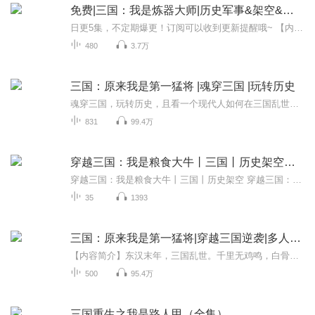
免费|三国：我是炼器大师|历史军事&架空&三国
日更5集，不定期爆更！订阅可以收到更新提醒哦~ 【内容简介】 穿越黄巾烽烟，神匠林萧意外降生三国，携神级炼器系统，一柄神兵在手，力挽狂澜。初遇战将黄埔嵩与韩忠，神兵一展，令他们臣服，重建铁匠村。然而，阴谋暗涌，董卓与吕布闻风而来，欲夺神器。...
480
3.7万
三国：原来我是第一猛将 |魂穿三国 |玩转历史
魂穿三国，玩转历史，且看一个现代人如何在三国乱世运筹帷幄，叱咤风云。东汉末年，三国乱世。 千里无鸡鸣，白骨露于野。 现代青年重生在这样一个黑暗时代。 他只想在这狗日的乱世活着，保护在乎的人，没有野心志向。 可历史车轮强行把他推倒了风口浪...
831
99.4万
穿越三国：我是粮食大牛丨三国丨历史架空丨全本免费
穿越三国：我是粮食大牛丨三国丨历史架空 穿越三国：我是粮食大牛丨三国丨历史架空 穿越三国：我是粮食大牛丨三国丨历史架空
35
1393
三国：原来我是第一猛将|穿越三国逆袭|多人有声剧
【内容简介】东汉末年，三国乱世。千里无鸡鸣，白骨露于野。现代青年叶策重生在这样一个黑暗时代。他只想在这狗日的乱世活着，保护在乎的人，没有野心志向。可历史车轮强行把他推倒了风口浪尖。一个个强大不可一世的枭雄，败亡于他的手中。于是，他有了一...
500
95.4万
三国重生之我是路人甲（全集）