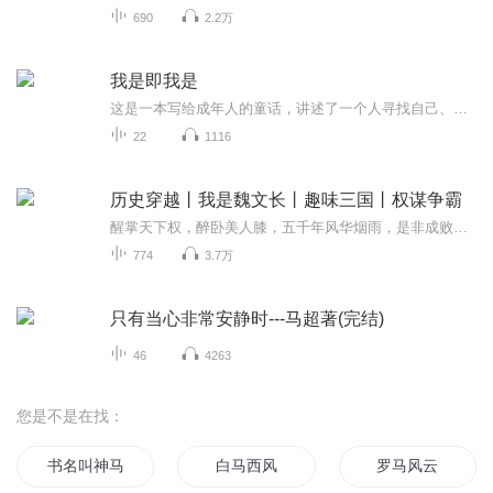
690
2.2万
我是即我是
这是一本写给成年人的童话，讲述了一个人寻找自己、寻找生命意义的故事。希望更多人听到这个故事，这样世界上就多了一个勇敢的人。跟随爱亚的脚步，也许你也能找到真实的自己，拥有一个喜悦的人生！如果你也喜欢这本书，请关注姚校个人公众号：姚俞先（yao...
22
1116
历史穿越丨我是魏文长丨趣味三国丨权谋争霸
醒掌天下权，醉卧美人膝，五千年风华烟雨，是非成败转头空！
774
3.7万
只有当心非常安静时---马超著(完结)
46
4263
您是不是在找：
书名叫神马
白马西风
罗马风云