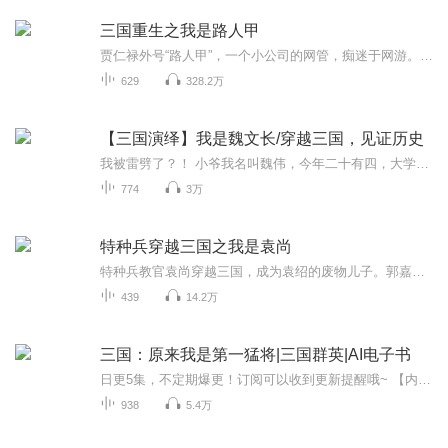
三国重生之我是路人甲
贾仁禄外号“路人甲”，一个小公司的网管，痴迷于网游。因疲劳过度晕了过去，醒来的时候发现自己重生在了建安三年（公元198年），成了曹操手下一个普通普通的曹兵甲，而三国里无人不知无人不晓的绝色大美女貂蝉竟是他的老婆。手里捧着这个超级烫手的大山竽，在三国乱世中挣扎求存，他如履薄冰，战战兢兢。他决定竭尽全力的保护这个身世可怜的美女，但以他那微薄的力量，他能做到吗？正所谓：“路漫漫其修远兮，吾将上下而求索。”
629
328.2万
【三国演绎】我是魏文长/穿越三国，见证历史
我被雷劈了？！ 小爷我名叫魏伟，今年二十有四，大学毕业一年，在家“啃老”，无所事事，平日只有一个爱好——看《三国》，无论是《三国志》，还是《三国演义》，都算是嚼了个遍，大学同学都说我心理不正常，天天猫在宿舍里看三国，别的事情做也不做。 ...
774
3万
特种兵穿越三国之我是袁尚
特种兵教官袁尚穿越三国，成为袁绍的废物儿子。郭嘉：“论及谋略，我不及袁尚多矣。”诸葛亮苦笑：“世间真龙，唯袁尚一人，我算什么卧龙，卧虫差不多。”曹操无奈感慨：“我一生不弱袁绍，却输给袁绍的儿子。生子，当如袁尚啊！”
439
14.2万
三国：原来我是第一猛将|三国群英|AI电子书
日更5集，不定期爆更！订阅可以收到更新提醒哦~ 【内容简介】 东汉末年，三国乱世。千里无鸡鸣，白骨露于野。现代青年叶策重生在这样一个黑暗时代。他只想在这狗日的乱世活着，保护在乎的人，没有野心志向。可历史车轮强行把他推倒了风口浪尖。一个个强...
938
5.4万