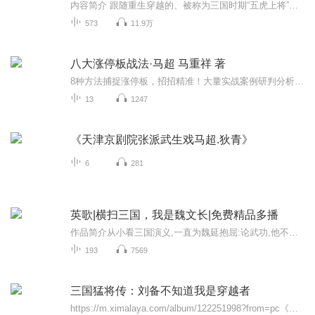
内容简介 跟随重生穿越的、被称为三国时期“五虎上将”的马超，重温那段兵戈铁马的历史。 生的潘安貌，长得霸王躯。剑术绝顶，骑射无双！只是，家父马腾因故早亡。部众家业被父义兄韩遂吞并一空。自己也沦为其帐前小小执戟郎中。这一日。一人自称李儒，奉...
573
11.9万
八大涨停板战法·马超 马重祥 著
8种方法捕捉涨停板，招招精准！大量实战案例研判分析，一目了然。
13
1247
《天津京剧院张派武生戏马超.狄青》
6
281
英歌|横扫三国，我是魏文长|免费精品多播
作品简介从小看三国演义,一直为魏延抱屈:论武功,他不在五虎将之下;论智谋,他堪称蜀国后期第一大将,连司马懿都认同他的"子午谷奇谋";论威望,他是堂堂汉中太守,把守重地;论忠义,他自从追随刘备从未生过二心!可就是这么一位将才,被诸葛孔明一句"脑后生有反骨"...
193
7569
三国猛将传：刘备不知道我是穿越者
https://m.ximalaya.com/album/122251998?from=pc《开局三国反骨仔：魏文长在此》https://m.ximalaya.com/album/120644614?from=pc《狂侠：一剑踏山河》https://m.ximalaya.com/album/116781723?from=pc《无名剑主》https://m.ximalaya.com/album/12185511...