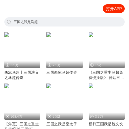
打开APP
三国之我是马超
8.9万
2.9万
15万
西凉马超丨三国演义
三国西凉马超传奇
《三国之重生马超免
之马超传奇
费慢播版》|神话三
国|穿越三国
208.4万
2592
3.2万
【爆更】三国之重生
三国之我是皇太子
横扫三国我是魏文长