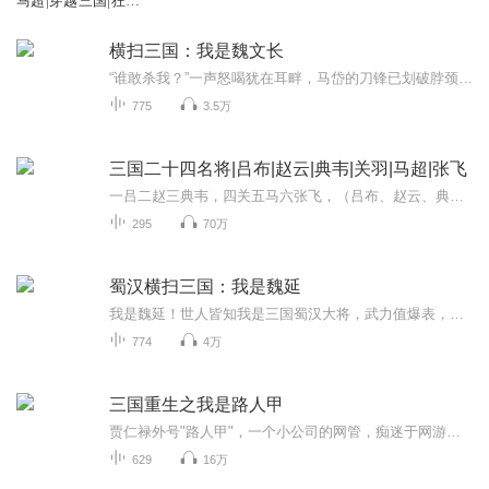
马超|穿越三国|狂热
爆更中
横扫三国：我是魏文长
“谁敢杀我？”一声怒喝犹在耳畔，马岱的刀锋已划破脖颈——这是魏延留在史书中的最后遗憾。当现代军迷魂穿汉中，成为这位“善养士卒，勇猛过人”却含冤被诛的蜀汉名将时，子午谷的迷雾正等待被吹散。刘备破格拔擢他镇守汉中，他立誓“曹操举天下而来，我...
775
3.5万
三国二十四名将|吕布|赵云|典韦|关羽|马超|张飞
一吕二赵三典韦，四关五马六张飞，（吕布、赵云、典韦），（关羽、马超、张飞）黄许孙太两夏侯，二张徐庞甘周魏，（黄忠、许储、孙策、太史慈、夏侯敦、夏侯渊），（张辽、张颌、徐晃、庞德、甘宁、周泰、魏延）神枪张锈与文颜，虽勇无奈命太悲，（张锈、...
295
70万
蜀汉横扫三国：我是魏延
我是魏延！世人皆知我是三国蜀汉大将，武力值爆表，却焉知我对主公一片忠心～因诸葛丞相一句“脑后有反骨”，我生前谨言慎行，死后亦背负谋反之骂名。魂穿三国，看我能否转动命运的齿轮，给魏文长一个不一样的结局～
774
4万
三国重生之我是路人甲
贾仁禄外号"路人甲"，一个小公司的网管，痴迷于网游。因疲劳过度晕了过去，醒来的时候发现自己重生在了建安三年(公元198年)，成了曹操手下一个普通普通的曹兵甲，而三国里无人不知无人不晓的绝色大美女貂蝉竟是他的老婆。手里捧着这个超级烫手的大山竽，在三国乱世中挣扎求存，他如履薄冰，战战兢兢。他决定竭尽全力的保护这个身世可怜的美女，但以他那微薄的力量，他能做到吗?正所谓:"路漫漫其修远兮，吾将上下而求索。"
629
16万