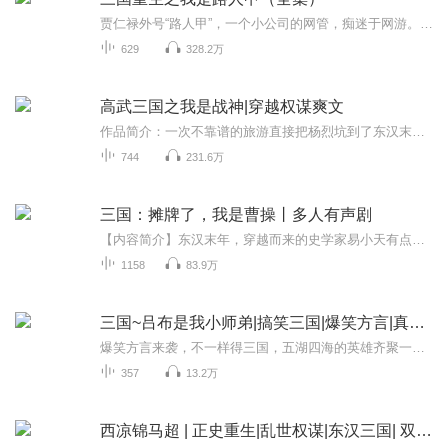
贾仁禄外号“路人甲”，一个小公司的网管，痴迷于网游。因疲劳过度晕了过去，醒来的时候发现自己重生在了建安三年（公元198年），成了曹操手下一个普通普通的曹兵甲，而三国里无人不知无人不晓的绝色大美女貂婵竟是他的老婆。手里捧着这个超级烫手的......
629
328.2万
高武三国之我是战神|穿越权谋爽文
作品简介：一次不靠谱的旅游直接把杨烈坑到了东汉末年，好死不死，居然穿越到西凉战场一个小小的军侯身上，这小体魄也就是活不过一集的料，天可怜见，好歹给带了个系统，但这坑爹的系统还天天算计他的军功…….董卓老儿，来！单挑！不知道带系统的都是大哥...
744
231.6万
三国：摊牌了，我是曹操丨多人有声剧
【内容简介】东汉末年，穿越而来的史学家易小天有点烦！一个自称为“瞒爷”的家伙，隔三五就来他的酒肆喝酒，像个话痨一样问东问西。 “易兄，你觉得曹操能当上兖州牧么？”“易兄，官渡之战？你觉得曹操能赢么？”“易兄，曹操这个人？你觉得他有什么弱...
1158
83.9万
三国~吕布是我小师弟|搞笑三国|爆笑方言|真人多播剧|我是老米
爆笑方言来袭，不一样得三国，五湖四海的英雄齐聚一堂。开开心心过新年
357
13.2万
西凉锦马超 | 正史重生|乱世权谋|东汉三国| 双播爽文 | 评书