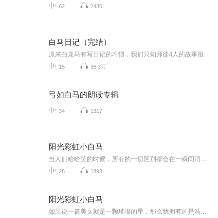
62
2480
白马日记（完结）
原来白龙马有写日记的习惯，我们只知师徒4人的故事很少有人关注到一直默默无闻的白龙马，白龙马的内心世界是怎样的呢？欢迎收听由沉云原著月满西楼播讲的轻松搞笑小说《白马日记》
15
36.3万
弓如白马的朗读专辑
34
1317
阳光彩虹小白马
当人们哈哈笑的时候，所有的一切区别都会在一瞬间消失！节目主题：大张伟幽默的清醒人生主播介绍：主播现在是新人一枚，难保叫来不会一夜成名！仰仗各位多多关照！！！主播寄语：既然走了这条路，每天的困难都会很多，失败是正常的，成功是偶然的，但是你...
28
1898
阳光彩虹小白马
如果说一篇美文就是一颗璀璨的星，那么我拥有的是浩瀚银河。