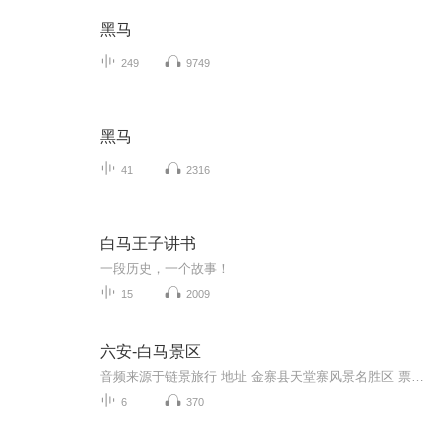
黑马
249
9749
黑马
41
2316
白马王子讲书
一段历史，一个故事！
15
2009
六安-白马景区
音频来源于链景旅行 地址 金寨县天堂寨风景名胜区 票价描述 暂无 开放时间 全天 乘车信息 暂无
6
370