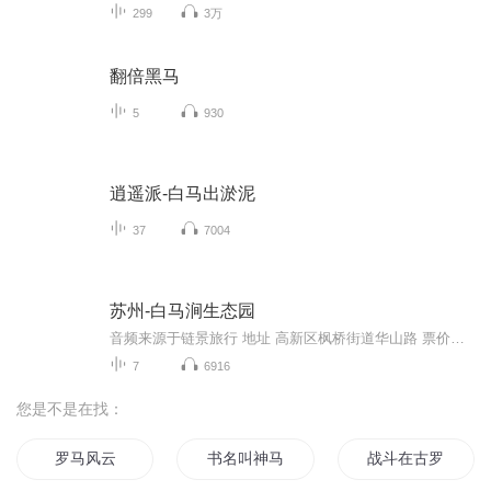
299
3万
翻倍黑马
5
930
逍遥派-白马出淤泥
37
7004
苏州-白马涧生态园
音频来源于链景旅行 地址 高新区枫桥街道华山路 票价描述 暂无 开放时间 全天 乘车信息 暂无
7
6916
您是不是在找：
罗马风云
书名叫神马
战斗在古罗马帝国