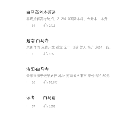
白马高考本硕谈
客观拆解高考统招、2+2/4+0国际本科、专升本、本升硕、直博择校干货，真实对比各大中外合作院校学费、挂科难度、毕业含金量，科普教育部留服认证避坑要点，专为400-500分中分段高三家庭提供务实升学规划。
64
2416
越南-白马寺
票价详情 免费开放 适宜 全年 电话 暂无 简介 您好，我们现在来到的是河内历史最悠久的寺庙之一 ——白马寺。白马寺位于河内的老城区，您走进寺庙就能看见著名的白马雕塑，这匹威风的白马到底有什么神奇之处？就让我们一起去探索一下吧！据说，越南的李岱...
1
135
洛阳-白马寺
音频来源于链景旅行 地址 河南省洛阳市 票价描述 50元 开放时间 全年开放 每日07:30-19:00 乘车信息 暂无
10
55.6万
读者——白马篇
57
1852