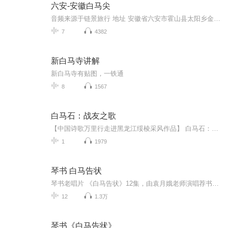
六安-安徽白马尖
音频来源于链景旅行 地址 安徽省六安市霍山县太阳乡金竹坪村 票价描述 所有报价以大别山主峰景区网站公布价格为准。 开放时间 （7：00——18：00） 乘车信息 上海、南京、阜阳、合肥：至霍山县城（或至六替高速霍山收费站下高速）---漫水河镇（S318)--陡沙...
7
4382
新白马寺讲解
新白马寺有贴图，一铁通
8
1567
白马石：战友之歌
【中国诗歌万里行走进黑龙江绥棱采风作品】 白马石：战友之歌 洪烛 1. 白马石，东北抗联的秘密联络站 八十多年后，我又来这里寻找战友 接头暗号是田间的诗： “……一个义勇军 骑马走过他的家乡。 他回来： 敌人的头， 挂在铁枪上！” 战友啊，你听见我的呼唤吗？ 被诗人赞美过的孤胆英雄 后来怎么样了？是获得更多的战果 还是因为弹尽粮绝不幸身亡？ 他是否想得到：这么多年来 不断的有援军前来找他 我正是迟到的一个 也许已无法帮他做点什么 但我必须找到失联的战友。哪怕仅仅 为了通知他一声：“我们胜利了！” 在生者与死者之间 这仍然是一份最重要的情报 他如果不知道，就死不瞑目啊 我如果不能把捷报传递到烈士耳边 就不是一个称职的诗人 诗人，战争与和平的交通员 2. 我正走在他走过的路上 不，是我回到了自己忘却的战场 白山是我骑乘的白马 黑水是我力挺的长枪 一轮落日，已代替敌人的头颅 在枪尖上摇摇晃晃 诺敏河：嫩江支流 夕照之下，仿佛铁枪上的那一绺红缨 仍然在滴着昨天的血 如果我告诉你诺敏河又是 大名鼎鼎的呼兰河上源 你会怎么想？是否能感到 那是一部史诗在流淌 3. 只剩下一块饼干了，一半分给战友 另一半含在嘴里 只剩下两颗子弹了，一颗准备射向敌人 最后一颗留给自己 只剩下一个晚上了，前半夜站岗放哨 后半夜突围 明明知道此行凶多吉少 我还是要站好最后一班岗 即使会在天亮之前倒下 此时此刻，我像树木一样站得笔直 只剩下一条路了，不是死于敌人的子弹 就是死于自己的子弹 也许，还有别的选择？ 可那不属于我，不属于一个战士 如果说有什么遗憾的话，那就是见不着 明天的太阳了。我是没有明天的人 当然，太阳还是会照常升起 照耀着的，将是我光荣的尸体 这具尸体一定保持着冲锋的姿势 从生到死，我都习惯了以冲锋来反冲锋 只剩下最后一点时间了 可我还是那么相信自己 4. 在胜利日之前阵亡的的战友 使我加倍地心痛：他若是多坚持一会就好了 就能与我一起欢呼，一起解甲归田 可惜，胜利需要他流尽最后一滴血 他毫不迟疑就这么做了 在胜利日之前阵亡的的战友 使我加倍地心痛：我若是早来一会就好了 就能与他并肩战斗，为他包扎伤口 可惜，他因失去援助才孤军奋战 惟一的战友就是那匹汗血淋漓的战马 在胜利日之前阵亡的的战友 使我心痛了又痛。我甚至被这样的问题所纠缠： 死于胜利前夜，究竟算失败者 还是胜利者？我为他的不幸而遗憾 遥遥传来一声马嘶，似乎在替他诉说：他很幸福 所有为胜利立下不朽之功的人 都有权利为自己而骄傲 “他倒下了。阵地被敌人占领。” “不，他还在坚守着自己的尸首 尸首那么大小的一块阵地，一直没有失守。” “难怪，敌人用军刀切开他的肚子 发现胃里面只有棉絮和草根 要下意识地向他的尸体敬礼呢！” “即使敌人，也不得不佩服断粮那么久 仍拒绝投降的对手。在胜利日之前 他个人就已反败为胜……” 5. 我的战友没有军衔 可在敌人眼里，他永远是将军 敌人也不得不尊称他为将军 我的战友没有军衔 可在我眼里，他永远是将军 我很荣幸自己和一个将军成为战友 他是拿枪杆子的，我是拿笔杆子的 这不妨碍我们成为战友 谁叫我们置身于同一个战壕呢 他在胜利日之前战死，我在胜利日之后出生 这不妨碍我们成为战友 谁叫我们捍卫着同一个祖国呢 我的战友没有军衔，却是将军中的将军 我也想歌颂英雄而成为诗人中的诗人 他比任何诗人都能给我更大的力量 不，他也是诗人，以血写诗 血写的诗才配叫作史诗：他把最后一颗子弹 最后一个字，留给了自己…… 6. 在白山黑水之间，我没有找到阔别的战友 只找到战友骑过的白马 在林海雪原之间，我没有找到战友的骨头 只找到白马变成的石头 在白天黑夜之间，我没有找到战友的坟头 只找到一块无字的墓碑 在白纸黑字之间，我读到的所有诗篇 都不如眼前的这一块空白，更有内涵 别小瞧了这一块石头 它是一匹战马的遗骸 别小瞧了这一匹白马 它是一位英雄的坐骑 别小瞧了这一位无名的英雄 他身上有千万人的影子 别小瞧了这一块空白 它装得下千言万语，沧海桑田 7. 据地质学家考证：黑龙江绥棱的白马石 其实是天外飞来的陨石 至于它是从哪颗星球上飞来的 还得请教天文学家 天文学家回答不了的问题 只能交给诗人了 诗人才能想象得出那壮丽的画面： 这冰凉的顽石，曾经是一颗弹尽粮绝的流星 它用最后的一点力气，点着了自己 耀眼的光焰，怎么看怎么像一匹鬃毛飘拂的白马 明明是悲剧，可马背上的骑手 分明还在欢快地吹着口哨，不像是受难 不像是陨落，更像是凯旋 “……一个义勇军 骑马走过他的家乡。 他回来： 敌人的头， 挂在铁枪上！” 是的，他不是在流浪，而是在回家
1
1979
琴书 白马告状
琴书老唱片 《白马告状》12集，由袁月娥老师演唱荐书目·扬琴戏《金枪大北宋》等系列书目很多，上接《飞龙传》《刘金定下南唐》下接《三枪定南唐》《杨家将》《穆桂英大破天门阵》《呼杨合兵》《杨宗保征西》《十二寡妇征西》《穆桂英四下西凉》等推荐书目·，欢迎大家收听免责声明 本主播提供的戏曲资源收集于互联网和朋友赠送，仅供欣赏，学习交流，如存在版权问题或侵犯您的利益请通知我们，将立即给予删除推荐书目·更多琴书大鼓书，琴鼓联台等唱片，音频，视频戏曲大全内容请联系我们
12
1.3万
琴书《白马告状》