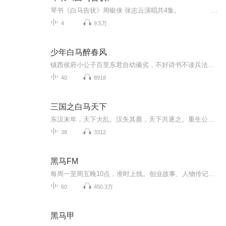
琴书《白马告状》周银侠 张志云演唱共4集。 更多张志云，牛崇光，刘汉飞大鼓书 琴书，扬琴戏，大鼓书，坠子，清音戏更新关注我哦 推荐书目·张栋宝琴书《张廷秀私访》 孙育和琴书《周锦龙投亲》 周银侠琴书《恩仇记》 免责声明 本主播提供的戏曲资源收集于互联网和朋友赠送，仅供欣赏，学习交流，如存在版权问题或侵犯您的利益请通知我们，将立即给予删除
4
9.5万
少年白马醉春风
镇西侯府小公子百里东君自幼顽劣，不好诗书不读兵法不学武艺，却独好酿酒，只因和年少时被害的好友叶云有过一个要成为“酒仙”的约定。但是他的命运却由不得他选择，最终他还是拜入了天下第一李长生的门下，开始学习武艺。并且在此过程中结识了红颜知己玥...
40
8918
三国之白马天下
东汉末年，天下大乱。汉失其鹿，天下共逐之。重生公孙瓒之子公孙续，率领白马义从争霸天下，铁骑纵横，势不可挡。
38
3312
黑马FM
每周一至周五晚10点，准时上线。创业故事、人物传记、公司成长史……只要你想听，主播们就为你讲！
60
450.3万
黑马甲