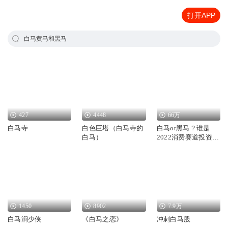
打开APP
白马黄马和黑马
427
4448
66万
白马寺
白色巨塔（白马寺的
白马or黑马？谁是
白马）
2022消费赛道投资关
键词？
1450
8902
7.9万
白马涧少侠
《白马之恋》
冲刺白马股