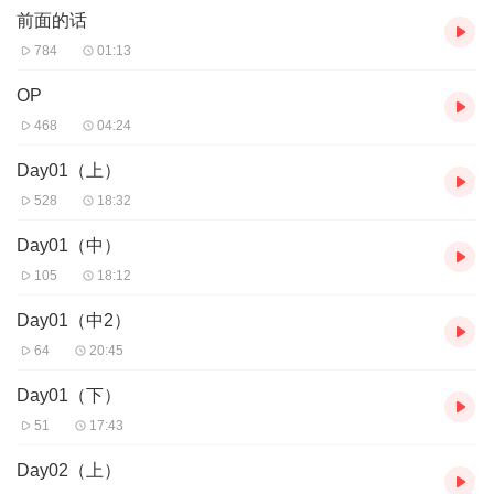
前面的话
白的外表下，掩埋了多少肮脏。
是同流合污，还是毅然离开，还是...或许...留在这里，改变这里。
784
01:13
爱情篇：
OP
曾经有一段时间，一切还是很好很好的。结果一夜之间，分崩离
468
04:24
析。八年来，自我惩罚般的拒绝快乐和温暖，只有这样才配得上自
己这样的人。尽管千代子已打定主意独善其身，周围人突如其来的
Day01（上）
兴趣却让她措手不及。看不透的上司，温柔的内科医生，闷骚的天
528
18:32
敌，热情的旧友，病人的帅气儿子，看病来的演员，正直的律师，
还有曾经那个他。
Day01（中）
究竟千代子是否能够解开心结，找到归宿，收获幸福。
105
18:12
Day01（中2）
64
20:45
Day01（下）
51
17:43
Day02（上）