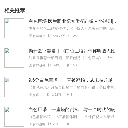
相关推荐
白色巨塔 医生职业纪实类都市多人小说剧|日剧巅峰之作
更多有欣艺工作室佳作：《小妇人》原著有声剧【暖心上线】《张爱玲》全本有声剧【经典放送】医患关系、人情红包、风花雪月……你想不到的医疗乱象都在这里。本节目约350...
385.77万
254
有声图书
撕开医疗黑幕｜《白色巨塔》带你听透人性挣扎的悲
如果只推荐一部日剧，那只能是《白色巨塔》！人性的复杂，社会的黑暗，信念的执着，欲望的无边，善恶的难断……看似接近白色巨塔之巅，却亦敌不过生命的光辉与尊严...
6.43万
558
有声图书
9.6分白色巨塔！一直被翻拍，从未被超越
《白色巨塔》改编自山崎丰子的同名小说，是日本富士电视台开台45周年高收视纪念剧，共21集，于2003年10月9日首播。西谷弘、河野圭太、村上正典、岩田和行联合执...
1.22万
6
娱乐
白色巨塔｜一座塔的倒掉，与一个时代的病！吃人的制度
白色象征医道，巨塔象征体制——从外仰视令人景仰，走进去却是权力、欲望与封建关系的迷宫。山崎丰子用一本小说，把医疗界不敢碰的禁忌一一剖开。六十年过去，这座塔依然未...
253
3
有声图书