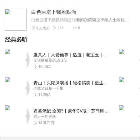
白色巨塔下醫療點滴
白色巨塔下點點滴滴是張老師訪問醫療專業人士經驗分享。健康素養的提昇對大眾非常重要，藉著喜馬拉雅廣播平台能夠大力推廣健康概念是重要的知識分享，歡迎收聽。
145
5
个人成长
经典必听
蛊真人｜大爱仙尊｜热血｜老宝玉｜多人VIP免费有声剧
专辑播放量超19.1亿
19.13亿
青山丨头陀渊演播丨轻松搞笑丨重生穿越丨古代权谋丨VIP免费 | 多人有声剧
连载节目超一千集
11.39亿
盗墓笔记 全8部丨豪华CV版丨苏尚卿&边江 领衔 多人有声剧丨冠声文化丨南派三叔
最近一周更新
1818.72万