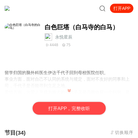
打开APP
白色巨塔（白马寺的白马）
永悦星辰
4448
75
留学归国的脑外科医生伊达千代子回到母校医院任职。
事业方面，面对自己不认同的系统与规定，面对不友好的同事和上
司，千代子是否能寻到立足之地。
爱情方面，光荣上升成为败犬的千代子又是否能收获一个归宿。是
成为随波逐流的庸医，还是德艺双馨的名医，全在一念之间。
打
开
A
P
P，完整收听
事业篇：
曾经那座医院在年轻的千代子眼中便是最光辉的所在，是一座白色
巨塔。可是留学归来之后，成熟成长了之后，再审视这个地方：病
人与病人之间的差别待遇，医生们个人欲望促使的权力争夺，与医
节目(34)
切换顺序
药公司之间的千丝万缕，面对医疗起诉的黑暗手段......这地方洁净纯