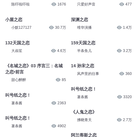
淘气蜗牛
8.7万
只爱好声音
346
沙漠之恋
黄土之恋
陈吓啦吓啦
1676
只爱好声音
477
小屋之恋
深渊之恋
小默127127
30.7万
维华演播
1.4万
132天国之恋
159天国之恋
大叔笙
4.6万
半条鱼儿
3.2万
《名城之恋》03 序言三：名城
14 孙宋之恋
之恋•前言
风声里的往事
360
甜心醉醉
85
叫号纸之恋！