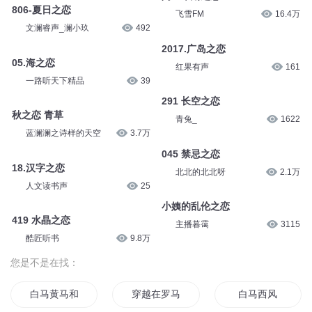
叫号纸之恋！
薯条酱
3320
薯条酱
2363
《人鬼之恋》
叫号纸之恋！
拂晓青天
2.7万
薯条酱
4902
阿兰蒂斯之恋
806-夏日之恋
飞雪FM
16.4万
文澜睿声_澜小玖
492
2017.广岛之恋
05.海之恋
红果有声
161
一路听天下精品
39
291 长空之恋
秋之恋 青草
青兔_
1622
蓝澜澜之诗样的天空
3.7万
045 禁忌之恋