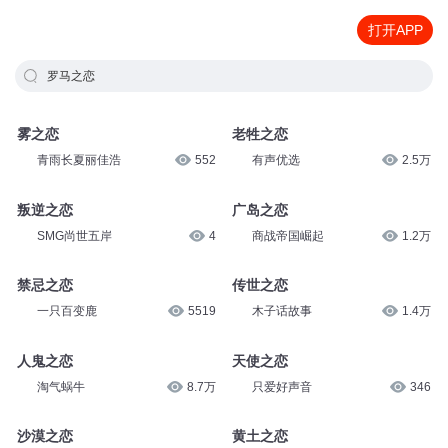
打开APP
罗马之恋
雾之恋
老牲之恋
青雨长夏丽佳浩
552
有声优选
2.5万
叛逆之恋
广岛之恋
SMG尚世五岸
4
商战帝国崛起
1.2万
禁忌之恋
传世之恋
一只百变鹿
5519
木子话故事
1.4万
人鬼之恋
天使之恋