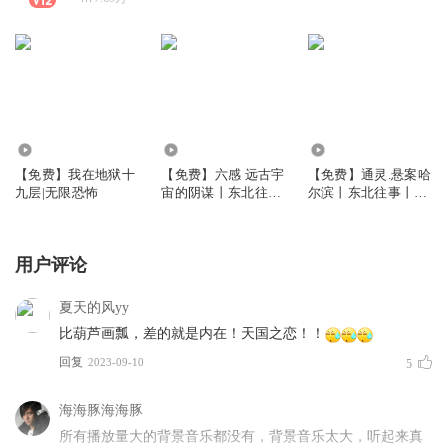
1.99万
7361
40.15万
【免费】我在地狱十
【免费】六感 远古宇
【免费】通灵.悬案哈
九层|无限恐怖
宙的阴谋丨东北往事
尔滨丨东北往事丨碎
丨哈尔滨系列
尸丨黑色幽默
用户评论
夏天的风yy
比葫芦画瓢，差的就是内在！天国之恋！！
回复
2023-09-10
5
海海豚海海豚
所有播放量大的背景音乐都没有，背景音乐太大，听起来真