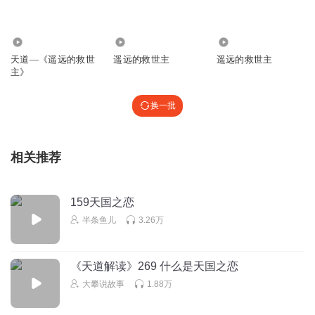
9.38万
5843
1546
天道—《遥远的救世
遥远的救世主
遥远的救世主
主》
换一批
相关推荐
159天国之恋
半条鱼儿
3.26万
《天道解读》269 什么是天国之恋
大攀说故事
1.88万