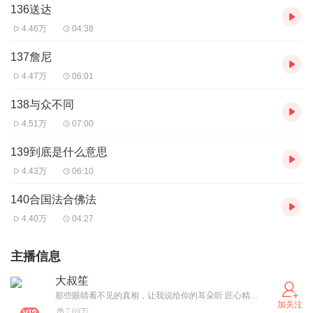
136送达
4.46万
04:38
137詹尼
4.47万
06:01
138与众不同
4.51万
07:00
139到底是什么意思
4.43万
06:10
140合国法合佛法
4.40万
04:27
主播信息
大叔笙
那些眼睛看不见的真相，让我说给你的耳朵听 匠心精制，品质呈现
加关注
7.69万