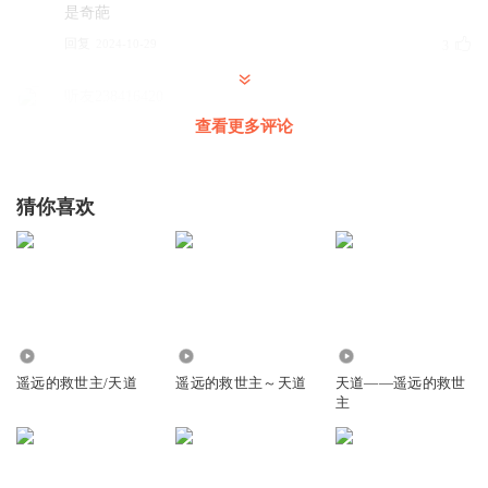
是奇葩
回复
2024-10-29
3
听友238416420
继续加油！
查看更多评论
回复
2022-12-12
1
猜你喜欢
听友344630775
主播快更新
。
回复
2022-11-16
2
3420
1.20万
335.53万
遥远的救世主/天道
遥远的救世主～天道
天道——遥远的救世
主