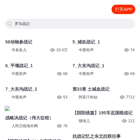
打开APP
罗马战记
58动物参战记
5_城欢战记_1
半条鱼儿
16.4万
中图有声
74
6_平壤战记_1
7_大东沟战记_1
中图有声
68
中图有声
69
7_大东沟战记_2
第33章 土城血战记
中图有声
53
阿富汗村姑
7712
战略决战记（伟大征程）
【阴阳线篇】195车迟国暗战记