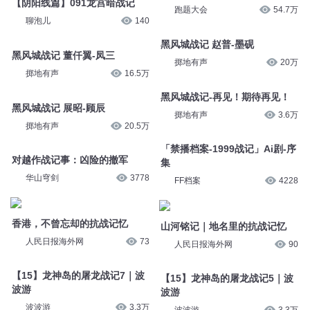
人民日报海外网
76
聊泡儿
112
【阴阳线篇】091龙宫暗战记
抗战记忆之东北抗联往事
聊泡儿
140
跑题大会
54.7万
黑风城战记 董仟翼-凤三
黑风城战记 赵普-墨砚
掷地有声
16.5万
掷地有声
20万
黑风城战记 展昭-顾辰
黑风城战记-再见！期待再见！
掷地有声
20.5万
掷地有声
3.6万
对越作战记事：凶险的撤军
「禁播档案-1999战记」Ai剧-序
集
华山穹剑
3778
FF档案
4228
香港，不曾忘却的抗战记忆