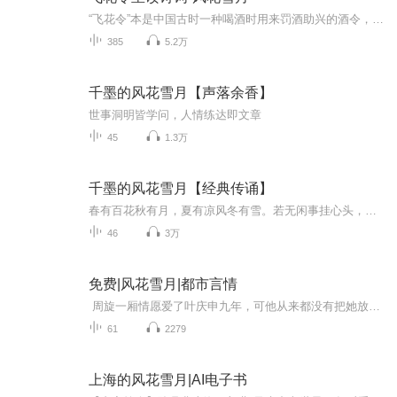
“飞花令”本是中国古时一种喝酒时用来罚酒助兴的酒令，该令诞生于西周，成熟于隋唐。行飞花令时首选诗和词，也可用曲，一般而言，行令时，诗句不仅必须含有相对应的关键字，而且应对关键字出现在诗词中的位置同样有着严格的要求。《飞花令里读诗词-风花雪...
385
5.2万
千墨的风花雪月【声落余香】
世事洞明皆学问，人情练达即文章
45
1.3万
千墨的风花雪月【经典传诵】
春有百花秋有月，夏有凉风冬有雪。若无闲事挂心头，便是人间好时节。
46
3万
免费|风花雪月|都市言情
周旋一厢情愿爱了叶庆申九年，可他从来都没有把她放在心上，风光的联姻背后却是冷漠的疏离，在她失去孩子后，她的婚姻该何处何从，幸福的婚姻会眷顾她吗？
61
2279
上海的风花雪月|AI电子书