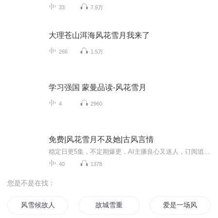
33
7.9万
大理苍山洱海风花雪月我来了
266
1.5万
学习强国 蒙曼品读-风花雪月
4
2960
免费|风花雪月不及她|古风言情
稳定日更5集，不定期爆更，AI主播良心又迷人，订阅追更不迷路！ 【内容简介】 什么？一个未婚未嫁的二十一世纪新时代女杀手，竟然穿越了？而且还是穿越到了一个不受宠的死鬼王妃身上，打破棺材跳出来，却看见大家都惊恐的看着她！“鬼啊！” 【作者...
40
1378
您是不是在找：
风雪候故人
故城雪重
爱是一场风花雪月