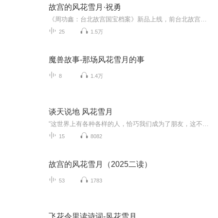
故宫的风花雪月·祝勇
《周功鑫：台北故宫国宝档案》新品上线，前台北故宫院长精讲151件稀世珍宝。【戳此直达】→→只有艺术是永恒的，他们以沉默的方式宣示着自身的话语权，嘲笑着帝王的无上权威。故宫的风花雪月、万种风情，都寄托在上面，使这座生锈的帝王宫殿有了生命的气息...
25
1.5万
魔兽故事-那场风花雪月的事
8
1.4万
谈天说地 风花雪月
“这世界上有各种各样的人，恰巧我们成为了朋友，这不是缘分，是因为我们本就应该是朋友。”
15
8082
故宫的风花雪月（2025二读）
53
1783
飞花令里读诗词-风花雪月