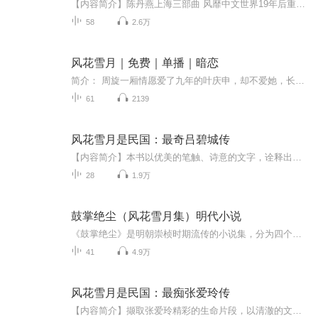
【内容简介】陈丹燕上海三部曲 风靡中文世界19年后重现故乡，以纪念巨变的城市与逝去的时光。一个上海的乡土作家，从寻找家乡感开始，充满地方性地记录下自己城市巨变中的日常生活、民间记忆与个人历史，精微而独立地描绘出上海的面容。有忍有仁，大家闺秀...
58
2.6万
风花雪月｜免费｜单播｜暗恋
简介： 周旋一厢情愿爱了九年的叶庆申，却不爱她，长辈包办的婚姻，失去孩子后，她的婚姻能收获幸福吗？
61
2139
风花雪月是民国：最奇吕碧城传
【内容简介】本书以优美的笔触、诗意的文字，诠释出一代奇女子的芬芳传奇，为读者还原一个最真实的吕碧城。身为红粉，而有巾帼女豪之誉。她是诗人、政论家、社会活动家、资本家，是中国新闻史上第一个女编辑、第一位动物保护主义者、中国女权运动的首倡者...
28
1.9万
鼓掌绝尘（风花雪月集）明代小说
《鼓掌绝尘》是明朝崇桢时期流传的小说集，分为四个中篇组成，分别是风集，花集，雪集，夜集。本书的主题是无意撩人，有心嘲世，是作者的嘲世之作。
41
4.9万
风花雪月是民国：最痴张爱玲传
【内容简介】撷取张爱玲精彩的生命片段，以清澈的文字，灵秀的笔法，勾勒出一个生动而充满香韵的张爱玲，书写绝代才女的一生传奇。苍凉和虚无，于张爱玲是最真实的内心体验。她用火热的心和故作冷漠的眼，在人间烟火中感受辛酸。她是张爱玲，一个传奇。【...