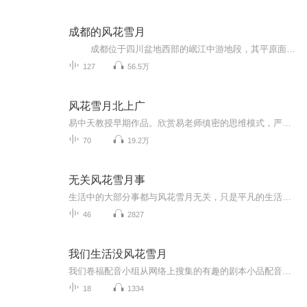
成都的风花雪月
成都位于四川盆地西部的岷江中游地段，其平原面积和丘陵、山地面积几乎各占一半。成都市区位于成都平原东部，自古就有都江堰水利工程的灌溉，因此成为“水旱从人，不知饥馑”的“天府之土”。 成都自古为西南重镇，三国时为蜀汉国...
127
56.5万
风花雪月北上广
易中天教授早期作品。欣赏易老师缜密的思维模式，严谨的写作手法，独特的人格魅力，还有“只讲真话，不说假话”的人生信条！
70
19.2万
无关风花雪月事
生活中的大部分事都与风花雪月无关，只是平凡的生活而已，但，我们可以选择按自己希望的方式去感受世界，心，不一样了，生活，自然就不一样了。
46
2827
我们生活没风花雪月
我们卷福配音小组从网络上搜集的有趣的剧本小品配音放在这个专辑，原创的放在其他专辑，谢谢关注和支持，你们的鼓励就是最大的动力！知识是学来的;能力是练出来的;能量是修出来的;人的智慧是觉悟出来的;让我们通过努力一齐分享成果。 求知若饥，虚心若愚。如果你有冒险精神的话,你可以自己找到这条路的。
18
1334