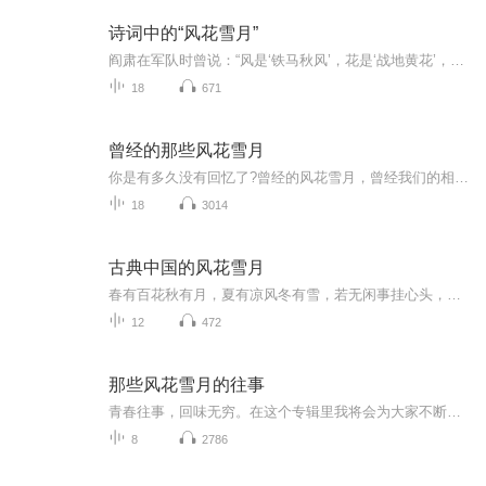
诗词中的“风花雪月”
阎肃在军队时曾说：“风是‘铁马秋风’，花是‘战地黄花’，雪是‘楼船夜雪’，月是‘边关冷月’。”——海内存知己，天涯若比邻。在古时候那个靠着书信往来的日子，车马很慢，爱人很远，古人是如何诉说自己的情感呢？欢迎收听由大公子为您精心播讲的诗词中的“风花雪月”。
18
671
曾经的那些风花雪月
你是有多久没有回忆了?曾经的风花雪月，曾经我们的相遇相识到相知相别，曾经我们以为是永远的爱情？时间会冲淡一切，也包括曾经海誓山盟的爱，时间让人明白，原来世间本就没有永远.......别了，曾经......
18
3014
古典中国的风花雪月
春有百花秋有月，夏有凉风冬有雪，若无闲事挂心头，便是人间好时节
12
472
那些风花雪月的往事
青春往事，回味无穷。在这个专辑里我将会为大家不断奉上那些听完后能让我们回到悠长的青春记忆中的声音。
8
2786