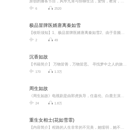
原创的播客节目，风华九霄与你聊生活，爱情，教育，提高仪式感享受生活幸福指数！仪式感是一种生活态度，这种态度会让你活的更高级！《小王子》里说：仪式感就是使某一天与其他日子不同，使某一时刻与其他时刻不同！为每一个普通的日子和行为赋予仪式感，...
6
2520
极品冒牌医婿唐离秦如雪
【收听须知】1、极品冒牌医婿唐离秦如雪2、由于音频节目更新的比较慢，如想快速阅读小说文字版的全部章节，请在微信中搜索公/众/号【毛毛虫文学】，关注后，并在公/众/号中回复：【1143】，便可快速阅读小说文字版全集。（注意：需要在公/众/号中回复才有...
2
49
沉香如故
【书籍简介】 万物皆善，万物皆恶。 寻找梦中之人的旅途， 从一开始就缠绕着往生之魂， 真真假假，得到又失去。 所有人的宿命，早在开始就写好。 续命，可能否再续那场镜花水月的爱恋？渡往生，覆忘川，看沈卿言与尹潇河在捉妖抓鬼中，找回失去的记忆...
170
1.3万
周生如故
《周生如故》电视剧是由郭虎执导，任嘉伦、白鹿主演的古装剧。该剧根据小说《一生一世美人骨》古代篇改编。年少成名、战功赫赫的小南辰王周生辰，立志一生效忠国家，其严谨作风和谦逊为人为世人所称道。名门漼氏独女漼时宜出生便被指腹为婚为未来太子妃，...
24
1.8万
重生女相士(花如雪霏)
【内容简介】程路的人生非常的不完美，她懦弱，她不漂亮，也没有才情，不过好在，她有了重生的机会，她和爷爷学习相面，这可是祖传的。【作者/主播简介】作者：小二园，网络小说作家。主播：三声社【购买须知】1、本作品为付费有声书，前18集为免费试听，...