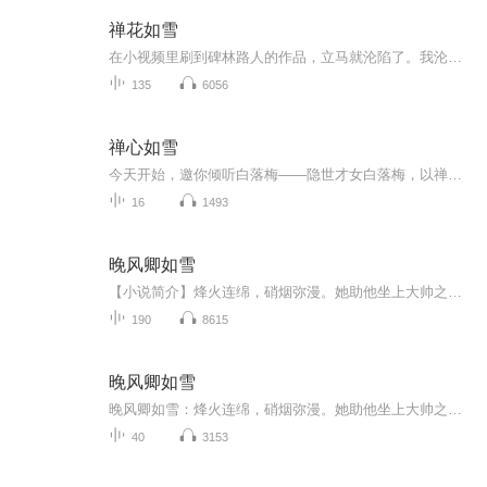
禅花如雪
在小视频里刷到碑林路人的作品，立马就沦陷了。我沦陷在她空灵的禅意中，沦陷在她无尘的仙境里。禅心如水，洁而无暇……
135
6056
禅心如雪
今天开始，邀你倾听白落梅——隐世才女白落梅，以禅意写红尘，以佛法道人生，她从禅诗佛词中精选数十首经典之作，化云水禅心，入人间烟火。疲累之际，烦忧之时，不如泡一盏茶，安一颗心，静听这文字，细品禅味人生。
16
1493
晚风卿如雪
【小说简介】烽火连绵，硝烟弥漫。她助他坐上大帅之位，让他享受荣华富贵。可也是这个男人，害她葬身在火海中，结束了惨淡的一生。……荒唐重生，回到年少时，她誓要以牙还牙。既重生，则斗争。撕破伪善舅母的面具，揭穿心机表妹的阴谋，恶惩那个矫揉造作的白莲花。还有最重要的——远离那个男人。【收听须知】1、本作品为有声书，免费收听、可下载、重复收听。...
190
8615
晚风卿如雪
晚风卿如雪：烽火连绵，硝烟弥漫。她助他坐上大帅之位，让他享受荣华富贵。可也是这个男人，害她葬身在火海中，结束了惨淡的一生。……荒唐重生，回到年少时，她誓要以牙还牙【收听须知】1、该专辑免费收听。2、小说的文字版已经全部都更新完了。由于音频节目更新的比较慢，如想快速阅读小说文字版的全部章节，请在微/信/中搜索/公/众/号【书仙子】，关注后，回复【140】便可快速阅读小说文字版全集。...
40
3153