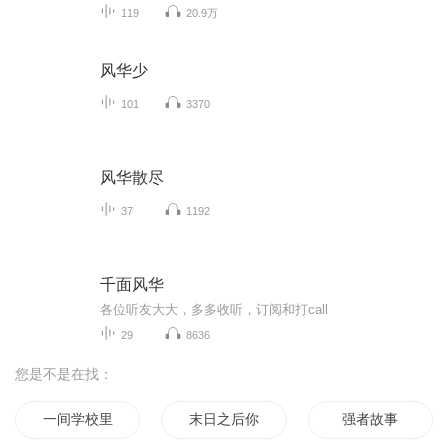
119
20.9万
风华少
101
3370
风华散尽
37
1192
千面风华
各位听友大大，多多收听，订阅和打call
29
8636
您是不是在找：
一间学校里的故事
末日之后你还能记得谁的故事
强者故事