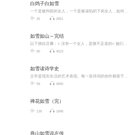
白鸽子白如雪
一个是被拘留的女人，一个是被诬陷的下岗女人，如何用爱来温暖智障的孩子。。。。。
25
2851
如雪如山～完结
以下摘自豆瓣：○ 没有一个女人，是微不足道的○ 她们隐秘的悲喜与爱憎，如此迥异，又彼此相通○ 李敬泽、梁永安、张莉、笛安 众多名家诚意推荐○ 青年实力作家 张天翼 全新女性主题小说集------------------------------ 内容简介生活中，“雪”与“山”...
60
4523
如雪读诗学史
文学是现实生活的艺术表现。每一首诗词的创作都基于特定的社会生活，而作者不同的人生经历，更造就了每首诗词的不同文风特点、思想内含和艺术价值。我们这个民族造就了中国历史，中国历史的不同阶段的不同社会生活，造就了不同的作者，不同作者的独特人生...
59
4845
禅花如雪（完）
139
1848
燕山如雪说左传