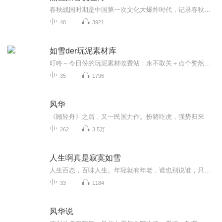
春秋战国时期是中国第一次文化大爆炸时代，记录春秋时期史实的《春秋》的诞生，开启了中国记史的大幕。而为《春秋》而成的《左传》，则成为中国文学、思想的滥觞。读《左传》，可知中国人最深层次的精神面貌，读《左传》，就如寻到中国文化百川之源。本专...
48
3921
如雪der玩泥素材库
叮咚～今日份的玩泥素材收费站：永不取关＋点个赞然后自取哟【非原创】炒鸡优质滴
35
1796
风华
《顾轻舟》之后，又一民国力作。扮猪吃虎，强势归来
262
3.5万
人生啊真是寂寞如雪
人生百态，百味人生。年轻就有年老，谁也别说谁，只不过打了个时间差而已。此刻愿你一切都美美哒！我是娜佳_喜欢读书写书，愿与您共频。
33
1184
风华说