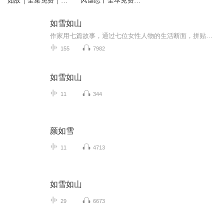
如故｜全集免费｜古
风虐恋丨全本免费丨
言虐恋
精品多播丨叁声图
如雪如山
作家用七篇故事，通过七位女性人物的生活断面，拼贴出一部女性视角下的世界，呈现当代女性生存境遇。
155
7982
如雪如山
11
344
颜如雪
11
4713
如雪如山
29
6673