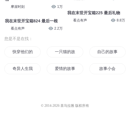
摩崖时刻
1万
我在末世开宝箱225 最后礼物
看点有声
8.8万
我在末世开宝箱824 最后一根
看点有声
2.2万
您是不是在找：
快穿他们的故事
一只猫的故事
自己的故事
奇异人生我们的故事
爱情的故事
故事小会
小强故事
末日之后你还能记得谁的故事
我故事里的你
自己与自己的故事
听来的故事
她的故事
© 2014-
2026
喜马拉雅 版权所有
三国之但为君故
一间学校里的故事
春风故人