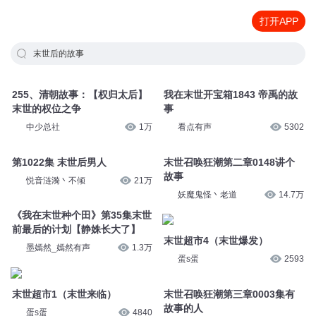
打开APP
末世后的故事
255、清朝故事：【权归太后】
我在末世开宝箱1843 帝禹的故
末世的权位之争
事
中少总社
1万
看点有声
5302
第1022集 末世后男人
末世召唤狂潮第二章0148讲个
故事
悦音涟漪丶不倾
21万
妖魔鬼怪丶老道
14.7万
《我在末世种个田》第35集末世
前最后的计划【静姝长大了】
末世超市4（末世爆发）
墨嫣然_嫣然有声
1.3万
蛋s蛋
2593
末世超市1（末世来临）
末世召唤狂潮第三章0003集有
故事的人
蛋s蛋
4840