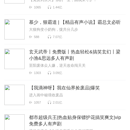
1065
1.44亿
慕少，狠霸道 | 【精品有声小说】霸总文必听
大狼狗变小奶狗，拢共分几步
588
7.07亿
玄天武帝丨免费版丨热血轻松&搞笑玄幻丨梁
小渔&思远多人有声剧
至阳废体众人嫌，逆天改命闯天关
1303
3.09亿
【我滴神呀】我在仙界捡废品|爆笑
进入画中秘境收废品
1057
2.01亿
都市超级兵王|热血贴身保镖护花搞笑爽文|vip
免费多人有声剧