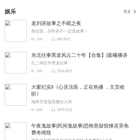
娱乐
更多
老刘讲故事之不眠之夜
相信我，你听的不一定是故事！
105
943.59万
东北往事黑道风云二十年【合集】|葉曦播讲
孔二狗巨作黑道往事
299
7916.08万
大案纪实‖《心灵法医，正在热播 ，主页收
听》
地狱空荡荡恶魔在人间
659
2970.24万
午夜鬼故事|民间鬼故事|恐怖悬疑惊悚灵异免
费奇闻怪