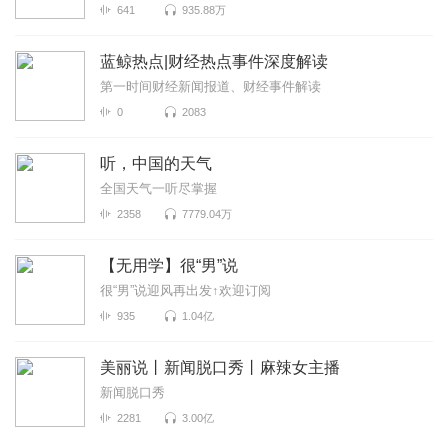
641
935.88万
蓝鲸热点|财经热点事件深度解读
第一时间财经新闻报道、财经事件解读
0
2083
听，中国的天气
全国天气一听尽掌握
2358
7779.04万
【无用学】很“男”说
很“男”说迎风再出发↑欢迎订阅
935
1.04亿
美丽说丨新闻脱口秀丨麻辣女主播
新闻脱口秀
2281
3.00亿