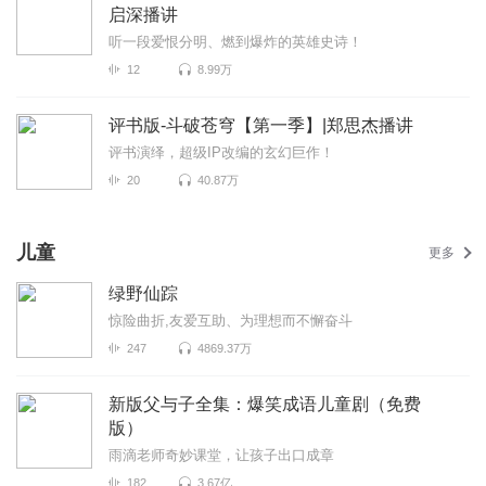
启深播讲
听一段爱恨分明、燃到爆炸的英雄史诗！
12
8.99万
评书版-斗破苍穹【第一季】|郑思杰播讲
评书演绎，超级IP改编的玄幻巨作！
20
40.87万
儿童
更多
绿野仙踪
惊险曲折,友爱互助、为理想而不懈奋斗
247
4869.37万
新版父与子全集：爆笑成语儿童剧（免费
版）
雨滴老师奇妙课堂，让孩子出口成章
182
3.67亿