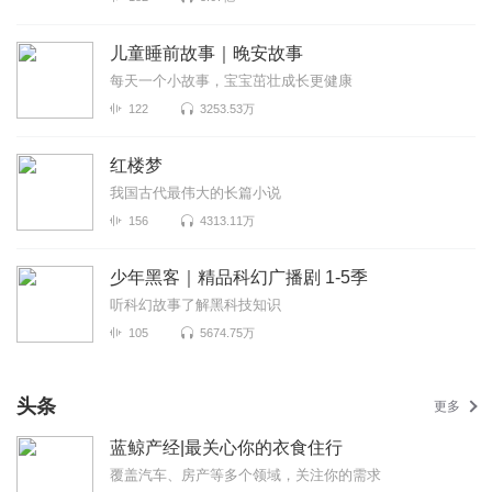
儿童睡前故事｜晚安故事
每天一个小故事，宝宝茁壮成长更健康
122
3253.53万
红楼梦
我国古代最伟大的长篇小说
156
4313.11万
少年黑客｜精品科幻广播剧 1-5季
听科幻故事了解黑科技知识
105
5674.75万
头条
更多
蓝鲸产经|最关心你的衣食住行
覆盖汽车、房产等多个领域，关注你的需求