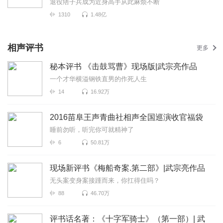
退役痞子兵成为近身高手从此麻烦不断
1310
1.48亿
相声评书
更多
秘本评书 《击鼓骂曹》现场版|武宗亮作品
一个才华横溢钢铁直男的作死人生
14
16.92万
2016苗阜王声青曲社相声全国巡演收官福袋
睡前勿听，听完你可就精神了
6
50.81万
现场新评书《梅船奇案.第二部》|武宗亮作品
无头案变身案接踵而来，你扛得住吗？
88
46.70万
评书话名著：《十字军骑士》（第一部）| 武