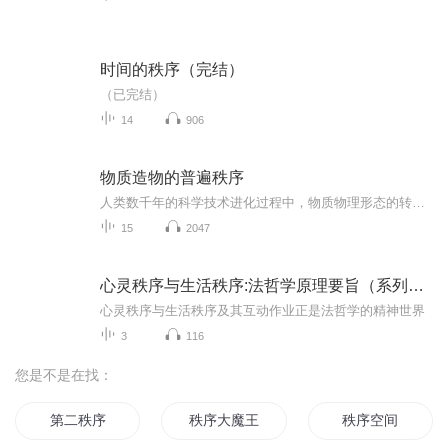
时间的秩序（完结）
（已完结）
14
906
物质造物的普遍秩序
人类数千年的科学技术进化过程中，物质物理形态的转换已经能量从一种形态到另外一种状态的转换，曾经是人类不断取得工业成功的关键。本书将在接下来的章节中江解释并论述关于释放出使基本粒子力量新理论的简单基础，这些内容采用最简单易懂的语言形式，以使地球每个角落的所有人，都能根据自身智力水平去理解造物世界中物质基本秩序的运作。
15
2047
心灵秩序与生活秩序:法哲学原理要旨（系列讲座）
心灵秩序与生活秩序及其互动作业正是法哲学的精神世界
3
116
您是不是在找：
第二秩序
秩序大魔王
秩序空间