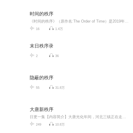
时间的秩序
《时间的秩序》（原作名:The Order of Time）是2019年湖南科学技术出版社出版图书，作者是（意）卡洛·罗韦利，译者是杨光为什么我们记得过去，而非未来？时间“流逝”意味着什么？是我们存在于时间之内，还是时间存在于我们之中？卡洛·罗韦利用诗意的文...
16
1.4万
末日秩序录
2
36
隐蔽的秩序
55
31.8万
大唐新秩序
日更一集【内容简介】大唐光化年间，河北三镇正在走向没落，疑似穿越者阿保机即将建立镔铁之国。无赖和尚金弓裔准备恢复高句丽，富有争议的大玮瑎还在坐享渤海最后的奢华，市井泼皮朱全忠成了诸藩霸主，独眼龙李克用躲在太行山北苦苦支撑，天子李晔坐在栏...
249
10.8万