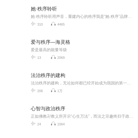
她·秩序聆听
她·秩序聆听用声音，重建内心的秩序我是“她·秩序”品牌创始人每天，在这里朗读心理学经典感悟不追求喧嚣，只愿沉静陪伴。愿每一个在纷扰中寻找安定的人，都能在声音里，听见自己
310
4465
爱与秩序—海灵格
爱是最高的能量等级
13
2069
法治秩序的建构
法治秩序的建构，无论如何都已经开始成为我国的第一重要目标
206
1万
心智与政治秩序
正如佛教卍教义所开示“心生万法”，而法之宗趣终归于政治，故“心智与政治秩序”息息相关密不可分，甚至于可以说是♥一而二二而一的关系
24
1064