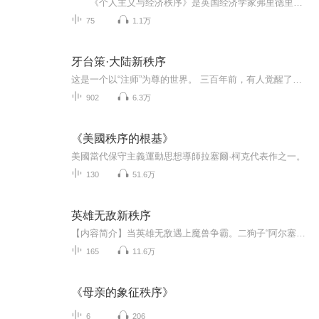
《个人主义与经济秩序》是英国经济学家弗里德里希·奥古斯特·冯·哈耶克创作的经济学著作，首次出版于1948年。著作包括12篇论文，它们所讨论的问题，涉及社会与道德哲学、社会科学方法、纯粹经济理论、经济政策等方面。 《个人主义与经济秩序》阐述作者以经济自由为核心的经济哲学思想，以及在20世纪30年代后期至40年代初期有关社会主义经济大论战中他的代表性论点。内容简介 第一章，说明了个人主义的定义，作者认为要理解真正的个人主义，就必须反对集体主义的社会理论...
75
1.1万
牙台策·大陆新秩序
这是一个以“注师”为尊的世界。 三百年前，有人觉醒了一种特殊的能力。他们可以深刻地感应自然元素中蕴含的力量以及存在的法则，并能将其转化为自身超能。原本悠闲自在的胖子麦桑，无意间被搅入乱世纷争，只得逆袭，被逼成神！一时间，公主女王邻家妹，刺...
902
6.3万
《美國秩序的根基》
美國當代保守主義運動思想導師拉塞爾·柯克代表作之一。
130
51.6万
英雄无敌新秩序
【内容简介】当英雄无敌遇上魔兽争霸。二狗子“阿尔塞斯”的天灾军团对上山德鲁的骷髅海阿克蒙德和基尔加丹的燃烧军团对上魔鬼大军的地狱军团伊利丹.怒风的娜迦军团对上瀛洲的永恒女皇.....他们之间到底会碰撞出什么样的火花没有人知道，但从柴琅带着魔兽...
165
11.6万
《母亲的象征秩序》
6
206