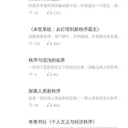
好的学术著作其实像侦探小说：作者提出一个悬念，然后抛出一个接一个的线索，在每一个线索上诱导你深入，然后又用新出现的论据给它打上问号，直到最后的解释浮出水面。福山的《政治秩序的起源》就是这样一本“侦探小说”。为什么今天我们所见的世界，在政...
31
2.5万
《末世系统：从灯塔到新秩序霸主》
病毒席卷全球，丧尸横行，文明崩塌。开局激活末世基建系统，从此走上废土霸主之路！救下绝色美人，占下坚固社区，杀丧尸、收幸存者，一手打造绝对安全区【灯塔】。别人缺水断电、饿殍遍野，他靠系统地图找到水电站 + 净水设备，率先恢复水电，过上末世里的...
110
3413
秩序与混沌的临界
一切为了思想星空之下的知识之树，召唤法律人对学术的坚定与沉潜。
9
662
探索人类新秩序
这是一部杜绝人类战争的宝典！一部人类追求永久和平的绝世呐喊！一部人类社会今后50-100年的发展路线路！欢迎收听加拿大独立思想家范世主先生呕心力作，呢喃素素播讲的有声书籍，《探索人类新秩序》！
93
4561
奇奥书社《个人主义与经济秩序》