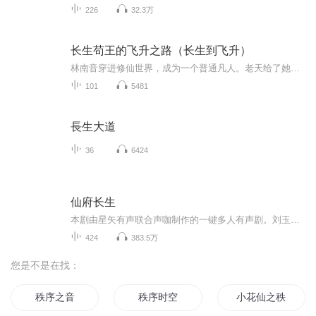
226
32.3万
长生苟王的飞升之路（长生到飞升）
林南音穿进修仙世界，成为一个普通凡人。老天给了她一个金手指——长生不老。是的，她的寿命无穷尽，穿来十八岁，永久都十八岁。但是，长生不老不代表不死。为了活命，林南音决定苟起来，谁都别想跟她比命长。后来的后来，她带过的小弟成了正派大佬，养过...
101
5481
長生大道
36
6424
仙府长生
本剧由星矢有声联合声咖制作的一键多人有声剧。刘玉成仙？亦或者成魔？这是一个普通修仙者，得到一个神秘仙府，于残酷修仙界的问道长生之路。本书版权归属原作者，音频仅供交流学习使用。
424
383.5万
您是不是在找：
秩序之音
秩序时空
小花仙之秩序之花