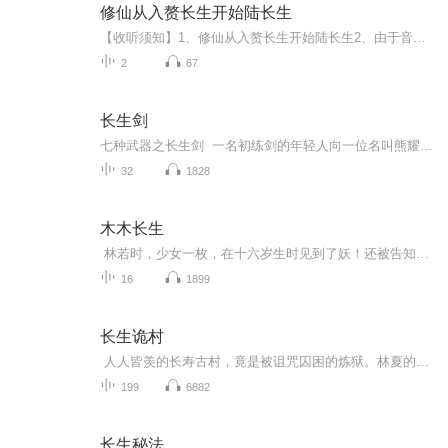
修仙从入赘长生开始陆长生
【收听须知】1、修仙从入赘长生开始陆长生2、由于音频节目更新的比较慢，如想快速阅读小说文字版的全部章节，请在微信中搜索公/众/号【毛毛虫文学】，关注后，并在公/众/号中回复：【1103】，便可快速阅读小说文字版全集。（注意：需要在公/众/号中回复才...
2
67
长生剑
七种武器之长生剑 一名初练剑的年轻人向一位名叫熊耀华的武林高手请教:"您是怎么练就一身绝技的?"熊耀华拿出一把短剑说:"是这把短剑，成就了我。"年轻人不解，熊耀华于是耐心解释:"正因为在兵器上处于劣势，我才警醒自己，一旦与别人对阵，我是多么危险...
32
1828
木木长生
林若时，少女一枚，在十六岁生时见到了妖！还被告知自己是灯使！！what？！灯使是什么鬼？ 十月工作室有声漫画，止鱼 湫然原著《木木长生》，欢迎您的收听~声漫版请戳：http://www.missevan.com/sound/165507
16
1899
长生诡村
人人皆羡的长寿古村，竟是被诅咒囚困的炼狱。林夏的爷爷离奇离世，全村却口径一致称其寿终正寝，回魂夜的异状更让她坚信爷爷含冤，毅然回乡探寻真相。可迎接她的是全村人的缄口与阻拦，长辈阻扰开棺验尸，恋人态度摇摆警告她守规矩，家中被反复翻找，一...
199
6882
长生秘法