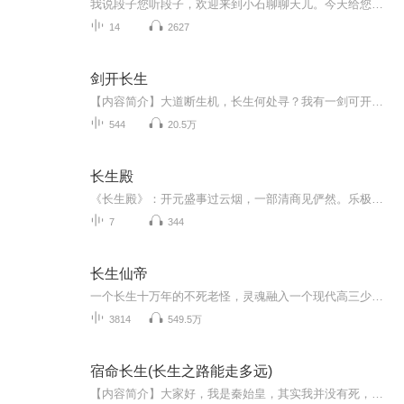
我说段子您听段子，欢迎来到小石聊聊天儿。今天给您讲这部洪昇的名剧，长生殿。公元712年，唐玄宗李隆基登基，这皇上当的可不易呀。他是先跟姑姑太平公主联合，剪除了韦皇后一党，转过来又赐死了太平公主，这皇位才算坐踏实。玄宗改年号开元，带着大唐，进...
14
2627
剑开长生
【内容简介】大道断生机，长生何处寻？我有一剑可开天，亘古长河寻古仙！沧海禁断入归墟，大道长生万万年！【作者/主播】作者：龙魂剑尊主播：风铃文化有声【购买须知】1、本作品为付费有声书，前115集为免费试听，购买成功后，即可收听，可下载重复收听。...
544
20.5万
长生殿
《长生殿》：开元盛事过云烟，一部清商见俨然。乐极哀来，垂戒后世，意即寓焉！依字行腔，依义行调。有声阅读，含章可贞！以吟诵通读中华优秀文化原典，以吟诵引领更深层次的自由阅读，以吟诵还原汉诗文最本真的读书声音！期待方家指正，以文会友，以友辅...
7
344
长生仙帝
一个长生十万年的不死老怪，灵魂融入一个现代高三少年体内，重踏都市校园，扮猪吃老虎，弥补前世遗憾，装逼泡妞，纵横花都，专治各种不服。正式版长生十万年，沧海变桑田；归隐终南山，淡看人世间。曾和唐僧西天取经；曾和孙悟空称兄道弟！曾是秦始皇的帝...
3814
549.5万
宿命长生(长生之路能走多远)
【内容简介】大家好，我是秦始皇，其实我并没有死，我在西安有100吨黄金，我现在需要2000元人民币解冻我在西安的黄金，你微信，支付宝转给我都可以。账号就是我的手机号码！转过来后，我明天直接带部队复活，让你统领三军！李子木第一次看到这条诈骗短信的...