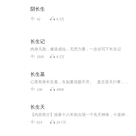
阴长生
42
6.3万
长生记
肉身凡胎，修道成仙，无穷力量，一步步写下长生记
1505
6.2万
长生墓
心里有座长生墓，生如夏花败不开。 盘古逆天行事，引发上苍雷霆之怒，诸神黄昏，历劫飞升，天地无主，从此神祗留存于戏文间。 万物生生不息，只道天与地是相对的，陆与海是相对的，人与妖是相对的，非天即地，非陆即海，非人即妖，往往如是。
138
4968
长生天
【内容简介】徐家十八年前出现一个先天神体，十道神脉，却被人泄露消息，被人毁掉十道神脉，从此，空有神体资质，却再也不能修炼，体内的火毒让他注定活不过二十岁。他，虽不曾叱诧风云，但却名震山河；他，虽不曾只手遮天，但却指点天下；他；虽不曾神通...
614
24.7万