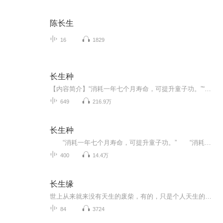
陈长生
16
1829
长生种
【内容简介】“消耗一年七个月寿命，可提升童子功。”“消耗一年七个月寿命，可提升金钟罩。”“消耗一年七个月寿命，可提升铁布衫。”“消耗一年七个月寿命，可提升十三太保横练。”“叠加金钟罩、铁布衫、十三太保横练、童子功，获得金身功！”这是一个...
649
216.9万
长生种
“消耗一年七个月寿命，可提升童子功。” “消耗一年七个月寿命，可提升金钟罩。” “消耗一年七个月寿命，可提升铁布衫。” “消耗一年七个月寿命，可提升十三太保横练。”...
400
14.4万
长生缘
世上从来就来没有天生的废柴，有的，只是个人天生的不屑与傲慢，以及旁人的冷嘲热讽，有了这些，才有了所谓的废柴——李枫。身为弱者当自强，铮铮铁骨勇拼搏； 天若阻我变强路，天亦覆灭于我手； 今日屈辱来日报，誓将敌仇慨万千！作者：风华沉香主播：无...
84
3724