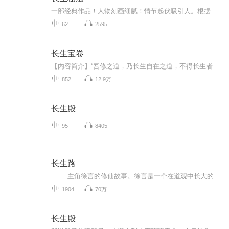
一部经典作品！人物刻画细腻！情节起伏吸引人。根据听众的喜好而精选，声音清晰，感染力强。感情色彩浓厚。。就是对我们的最大支持和厚爱。每天加班很辛苦，您就动动手指支持一下吧！一部经典作品！人物刻画细腻！情节起伏吸引人。根据听众的喜好而精选，声音清晰，感染力强。感情色彩浓厚。。就是对我们的最大支持和厚爱。每天加班很辛苦，您就动动手指支持一下吧！一部经典作品！人物刻画细腻！情节起伏吸引人。根据听众的喜好而精选，声音清晰，感染力强。感情色彩浓厚。。就是对我们的最大支持和厚爱。每天加班很...
62
2595
长生宝卷
【内容简介】“吾修之道，乃长生自在之道，不得长生者非我道，不得自在者非我道；不合长生自在，皆为外道！” 一个修仙问道的故事，有千山万壑；有大江奔流；有壮怀激烈；有不了亲情；更有空山石府，餐霞饮露！万类争流，大劫当前奋余生；长生久视，历尽...
852
12.9万
长生殿
95
8405
长生路
主角徐言的修仙故事。徐言是一个在道观中长大的孤儿，由老道士徐道远抚养。他能看见神秘的鬼怪，自小以 “成为一头猪” 为人生目标，渴望吃糟糠、睡草席的逍遥生活。然而，因身世与命运，他卷入了长生之争。 徐言看似憨傻，实则以 ...
1904
70万
长生殿