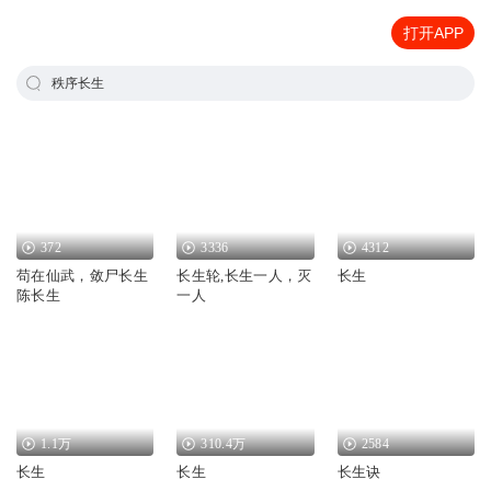
打开APP
秩序长生
372
3336
4312
苟在仙武，敛尸长生
长生轮,长生一人，灭
长生
陈长生
一人
1.1万
310.4万
2584
长生
长生
长生诀