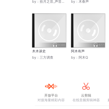
by：
拾月之音_声音工坊
by：
木春声
9398
677
木木谈史
阿木有声
by：
三方调查
by：
阿木Q
开放平台
云剪辑
对接海量精彩内容
在线音频剪辑神器