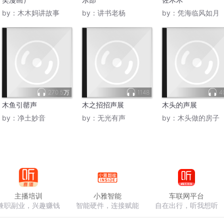
by：
木木妈讲故事
by：
讲书老杨
by：
凭海临风如月
270.5万
1148
4
木鱼引罄声
木之招招声展
木头的声展
by：
净土妙音
by：
无光有声
by：
木头做的房子
主播培训
小雅智能
车联网平台
兼职副业，兴趣赚钱
智能硬件，连接赋能
自在出行，听我想听