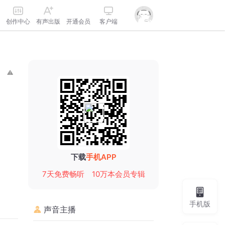
创作中心
有声出版
开通会员
客户端
下载
手机APP
7天免费畅听
10万本会员专辑
手机版
声音主播