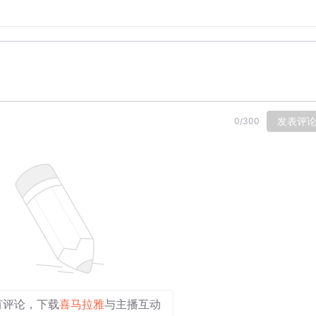
发表评
0
/
300
有评论，下载
喜马拉雅
与主播互动