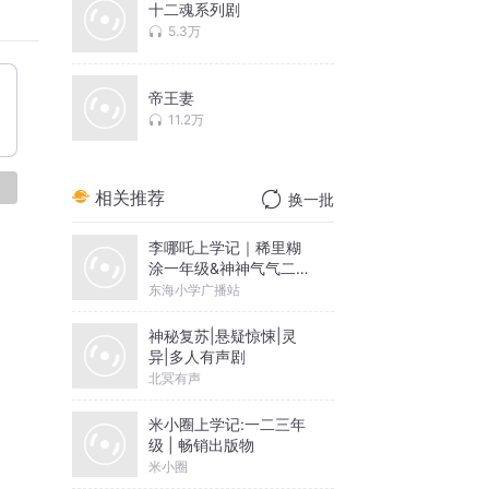
十二魂系列剧
5.3万
帝王妻
11.2万
论
相关推荐
换一批
李哪吒上学记｜稀里糊
涂一年级&神神气气二年
级
东海小学广播站
神秘复苏|悬疑惊悚|灵
异|多人有声剧
北冥有声
米小圈上学记:一二三年
级 | 畅销出版物
米小圈