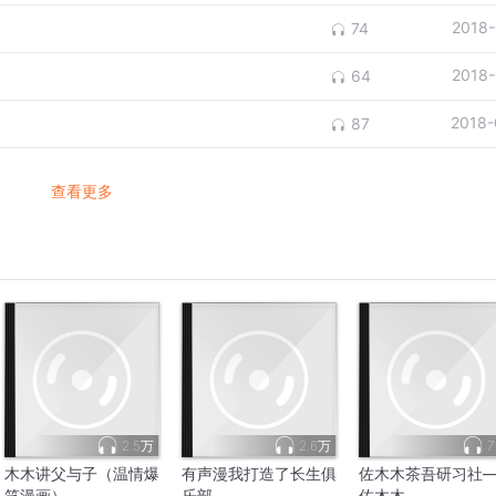
2018-
74
2018-
64
2018-
87
查看更多
2.5万
2.6万
7
木木讲父与子（温情爆
有声漫我打造了长生俱
佐木木茶吾研习社
笑漫画）
乐部
佐木木