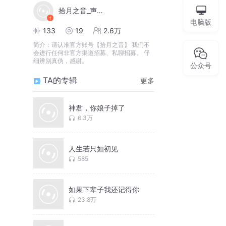
拾月之音_声音工坊
电脑版
133
19
2.6万
简介：
请认准官方账号【拾月之音】 我们不
会进行任何非官方渠道招募、私聊招募。 仔
细辨别真伪，感谢。
公众号
TA的专辑
更多
神君，你娘子掉了
6.3万
人生若只如初见
585
如果下辈子我还记得你
23.8万