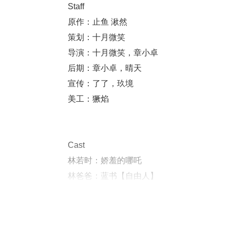
Staff
原作：止鱼 湫然
策划：十月微笑
导演：十月微笑，章小卓
后期：章小卓，晴天
宣传：了了，玖境
美工：獗焰
Cast
林若时：娇羞的哪吒
林爸爸：蓝书【自由人】
枒：以倾
枫藤：乔凌风铃桥
洛桑：文修