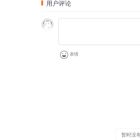
用户评论
翠雀：弄瓦
夕雾：念与
贾老板：柳云修
表情
暂时没