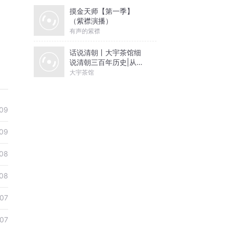
摸金天师【第一季】
（紫襟演播）
有声的紫襟
话说清朝丨大宇茶馆细
说清朝三百年历史|从努
尔哈赤到末代皇帝溥仪|
大宇茶馆
康熙雍正乾隆
09
09
08
08
07
07