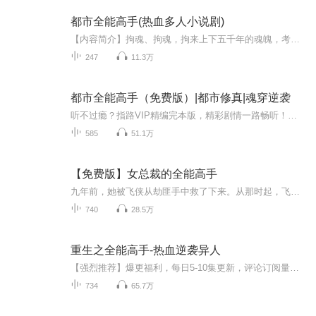
都市全能高手(热血多人小说剧)
【内容简介】拘魂、拘魂，拘来上下五千年的魂魄，考试有李白帮忙作诗，治病有神医华佗指导药方，打架有战神刑天庇护左右，林风的世界从此开始了翻天覆地的变化【作者简介】作者：悠然见南山，男频都市题材网文作者，代表作《都市全能高手》，题材新颖，文...
247
11.3万
都市全能高手（免费版）|都市修真|魂穿逆袭
听不过瘾？指路VIP精编完本版，精彩剧情一路畅听！戳：都市全能高手|都市修真|强者回归|重生无敌文|魂穿【精品推荐】随意挑选，一戳直达~戳：无人脱罪丨悬疑推理高智商犯罪丨白夜追凶丨影视IP戳：仕途红尘：权色下的特殊交易｜权谋升迁｜逆袭｜权路戳：权...
585
51.1万
【免费版】女总裁的全能高手
九年前，她被飞侠从劫匪手中救了下来。从那时起，飞侠雄壮、伟岸、深沉、冷酷的英姿便在她脑海中挥之不去。九年后，她成为了家族企业的霸道总裁，一人之下，万人之上，走向了人生巅峰。而一个猥琐、势利、嘴碎、圆滑的家伙成为了她们公司的保安。不过这个...
740
28.5万
重生之全能高手-热血逆袭异人
【强烈推荐】爆更福利，每日5-10集更新，评论订阅量过百即解锁超级爆更，每日爆更20+VIP福利，第1集评论留言点赞前三名，赠送一个月VIP会员【内容简介】医卜星相无所不会，琴棋书画无所不精，国术武功宗师高手， 异能神通天下无敌，这是一个庸才重生成高手...
734
65.7万