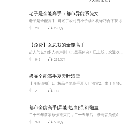
六都市玄幻）
老子是全能高手（都市异能系统文
老子是全能高手 讲述了农村穷小子杨凡机缘巧合下获得至尊系统，从此逆袭，摇身一变成为华夏天骄，历经风风雨雨，跨过艰难险阻，终成一代征服世界的男人。【作者简介】西出函谷关 【主播简介】二乐 ：毕业于山东青年政治学院播音与主持艺术...
285
29.7万
【免费】女总裁的全能高手
超人气玄幻多人有声剧《九星霸体诀》已上线，欢迎收听，点击此处即可跳转。九年前，她被飞侠从劫匪手中救了下来。从那时起，飞侠雄壮、伟岸、深沉、冷酷的英姿便在她脑海中挥之不去。九年后，她成为了家族企业的霸道总裁，一人之下，万人之上，走向了人生...
948
283.3万
极品全能高手夏天叶清雪
【收听须知】1、极品全能高手夏天叶清雪2、由于音频节目更新的比较慢，如想快速阅读小说文字版的全部章节，请在微信中搜索公/众/号【毛毛虫文学】，关注后，并在公/众/号中回复：【425】，便可快速阅读小说文字版全集。（注意：需要在公/众/号中回复才有效...
2
1141
都市全能高手|异能|热血|强者|翻盘
二十五年前家族惨遭灭门，二十五年后，聂骞背负使命出山，来到都市一路闯荡。 不长眼者，跪；障碍者，除。 身边对手不断，钱财唾手可得。 在他打倒一个又一个强大对手的时候，当年灭门的真相也渐渐浮出水面……《超品高手在都市》为精品付费专辑，0.2元/集...
374
58.8万