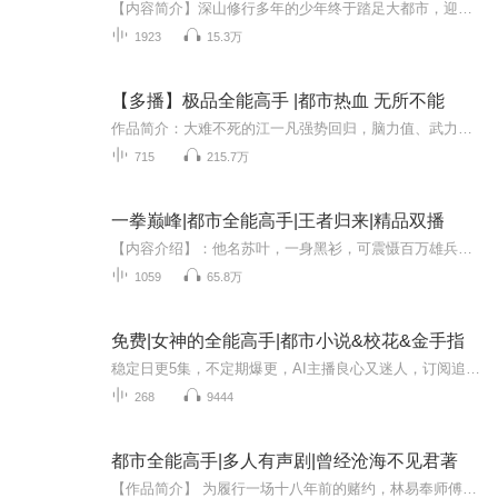
【内容简介】深山修行多年的少年终于踏足大都市，迎接他的，是一个绚丽缤纷的花花世界。一众高手以我为尊，一次次的扮猪吃虎，惊掉你们的下巴；一次次的以弱胜强，灭了你们的气焰；一次次的巅峰鏖战，点燃一腔热血。【作者】我是愤怒【主播】呱呱有声
1923
15.3万
【多播】极品全能高手 |都市热血 无所不能
作品简介：大难不死的江一凡强势回归，脑力值、武力值爆表，除了生孩子，他无所不能。
715
215.7万
一拳巅峰|都市全能高手|王者归来|精品双播
【内容介绍】：他名苏叶，一身黑衫，可震慑百万雄兵，让无数敌人闻风丧。重回故土，发现自己竟然多了一个女儿……【主播介绍】：坤晓：全职配音演员，播音主持专业出身，从事配音工作10年有余。有声作品：《红色文物100》《长津湖》（饰演蓝晓萍）《仙道魔...
1059
65.8万
免费|女神的全能高手|都市小说&校花&金手指
稳定日更5集，不定期爆更，AI主播良心又迷人，订阅追更不迷路！ 【内容简介】 叶凡得到女神的全能高手系统后，就走上了变强的道路…… 【作者介绍】 作者：雾上仙
268
9444
都市全能高手|多人有声剧|曾经沧海不见君著
【作品简介】 为履行一场十八年前的赌约，林易奉师傅之命下山，没想到从此开启了无往不利的高手人生，且看他如何混迹都市，纵横埤阖，猎艳群芳..............【作者】曾经沧海不见君 出色的小说作者，多本作品，本本精品，字字珠玑，创作的小说情节跌宕起...