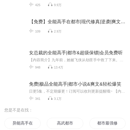
425
9.9万
【免费】全能高手在都市|现代修真|逆袭|爽文|AI多播
109
2.9万
女总裁的全能高手|都市&超级保镖|会员免费听
【内容简介】九年前，她被飞侠从劫匪手中救了下来。从那时起，飞侠雄壮、伟岸、深沉、冷酷的英姿便在她脑海中挥之不去。九年后，她成为了家族企业的霸道总裁，一人之下，万人之上，走向了人生巅峰。而一个猥琐、势利、嘴碎、圆滑的家伙成为了她们公司的保...
948
13.4万
免费|极品全能高手|都市小说&爽文&轻松爆笑
日更5集，不定期爆更！订阅可以收到更新提醒哦~ 【内容简介】 在现代都市的暗流涌动中，一场由古老巫术引发的家族恩怨悄然上演。沐小雅面对父亲沐乘风突如其来的病危，孤注一掷，租借浪子宋天明假扮男友，却不知这一步棋将揭开怎样惊心动魄的较量。宋天明...
341
3.1万
您是不是在找：
异能高手在都市
高武都市
都市最强修仙高手