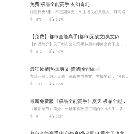
免费|极品全能高手|玄幻奇幻
稳定日更5集，不定期爆更，AI主播良心又迷人，订阅追更不迷路！ 【内容简介】 上门女婿，身揣万贯家财，却要低调，做男人难啊！生活不易，边装边珍惜！ 【作者介绍】 作者：易水寒
675
8.1万
【免费】都市全能高手|都市|无敌文|爽文|AI专辑
【作品简介】关于都市全能高手林易奉师傅之命下山，进行一场十八年赌约，没想到因此混迹都市，纵横捭阖，猎艳群芳，开启了无往不利的高手人生！【作者简介】曾经沧海不见君AI专辑，全集免费，欢迎收听，订阅可以收到更新提示～
517
2.9万
最狂废婿|热血爽文|赘婿|全能高手
玄武一怒，毁天灭地，都市热血爽文。主播的话： “各位听友大家好，我是一个热爱有声书的新手主播，如果播的不好还请见谅，都是一步一步过来的嘛，相信不久的将来会越来越好。如果喜欢这本书的听友，还望动动发财的小手，点点订阅，点点赞，评论分享，这...
130
7258
最新免费版《极品全能高手》夏天 极品全能学生
（最新章节）简介：一场车祸改变了我的平凡人生。各种奇遇接连而来。考试满分，刮刮乐必中，篮球天才，游泳健将选一个…【收听须知】1、《极品全能高手》。主角：夏天2、由于音频节目更新的比较慢，如想快速阅读小说文字版的全部章节，请在微信中搜索公众...
6
3327
都市全能高手|都市修真|强者回归|重生无敌文|魂穿