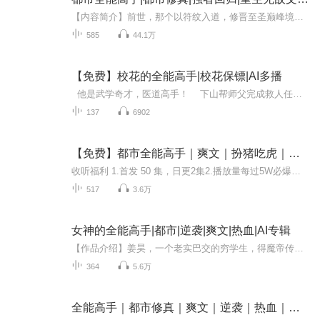
【内容简介】前世，那个以符纹入道，修晋至圣巅峰境界的大灵师冷峰，在渡劫时出了意外，原以为必死无疑。一睁眼竟是成为了同名同姓的二十三岁华夏青年身上。并且眼前站着一个据说是女朋友的女人。“冷峰，我们分手吧，我已经有了新男朋友，希望你以后不要...
585
44.1万
【免费】校花的全能高手|校花保镖|AI多播
他是武学奇才，医道高手！ 下山帮师父完成救人任务，却意外成为校花保镖…… 不料从此却卷入了一场红粉情劫中，为了保护娇弱无力的校花，夏天只得拿起刀，不得不走上一条狂踩富二代，装逼的道路。 老司机发车，速度质量保证，欢迎...
137
6902
【免费】都市全能高手｜爽文｜扮猪吃虎｜热血｜都市｜AI多播
收听福利 1.首发 50 集，日更2集2.播放量每过5W必爆更3.订阅+五星好评+月播放量第一，发6.66元红包4.不定期爆更，还没听够就快来戳主播更新吧！ 内容简介 林易奉师傅之命下山，进行一场十八年赌约，没想到因此混迹都市，纵横捭阖，猎艳群芳，开启了无往不...
517
3.6万
女神的全能高手|都市|逆袭|爽文|热血|AI专辑
【作品介绍】姜昊，一个老实巴交的穷学生，得魔帝传承，获得各种神奇本领，得到众多女神青睐。但这并不仅仅是幸福，还面临层出不穷的麻烦，需用满腔热血去守护！【作者】心若猛虎
364
5.6万
全能高手｜都市修真｜爽文｜逆袭｜热血｜扮猪吃虎