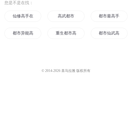
您是不是在找：
仙修高手在都市
高武都市
都市最高手
都市异能高手
重生都市高手
都市仙武高手
古武高手在都市
修仙高手在都市
都市全能高手1
都市校花之最强修真高手
少年高手在都市
重生归来之都市高
© 2014-
2026
喜马拉雅 版权所有
都市少年高手
全能高手在都市
都市至高神
修仙高手再战都市
都市最强修仙高手
天才高手在都市
修真高手都市行
异能高手在都市