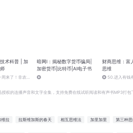
术科普 | 加
暗网Ⅰ：揭秘数字货币骗局|
财商思维：富
师
加密货币|比特币|AI电子书
思维
一周来了！非农 +
50.进入有
地。直接决定牛市走
的第三个规则，
的区别
品授权的连播声音和文字全集，支持免费在线试听阅读和有声书MP3打包
加维拉
拉斯维加斯的春天
相互思维法
加里加里
第三种思
加密电文
思维殿堂
思维寄生
反思维世界
无尽思维