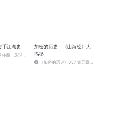
密货币江湖史
加密的历史：《山海经》大
揭秘
世界杯四：足球才
当追星女闯入世
《加密的历史》037 第五章
（七）临门爆发的欢情刹那
（完）