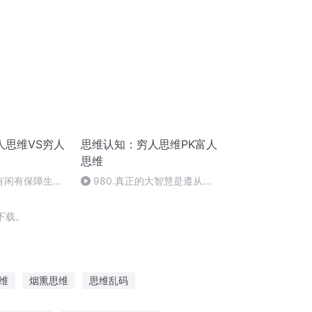
人思维VS穷人
思维认知：穷人思维PK富人
思维
钱有闲有保障生活
980.真正的大智慧是遵从这
明确风险和冒险
个字（北大卓越领导力研修班）
下载。
维
烟熏思维
思维乱码
异度思维
路思义密码
思维演绎