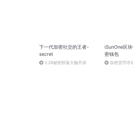
下一代加密社交的王者-
iSunOne
secret
密钱包
2.28秘密部落大咖开讲
加密货币市场痛
CTO马军问答