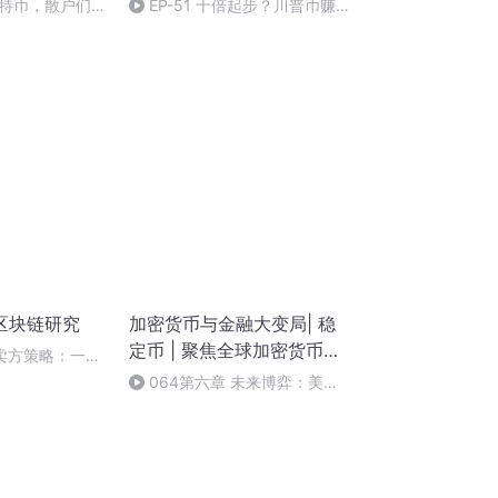
特币，散户们还
EP-51 十倍起步？川普币赚到
钱的 P 小将们来聊聊
区块链研究
加密货币与金融大变局| 稳
定币 | 聚焦全球加密货币与
 卖方策略：一份
稳定币议题
策略与风控对照
064第六章 未来博弈：美国
比特币政策的战略布局（15）