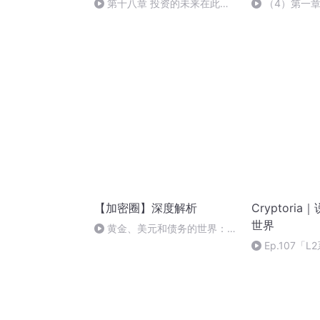
第十八章 投资的未来在此
（4）第一章
（全书完）
特币(中)
【加密圈】深度解析
Cryptori
世界
黄金、美元和债务的世界：资
产负债表的重估
Ep.107「
隐私