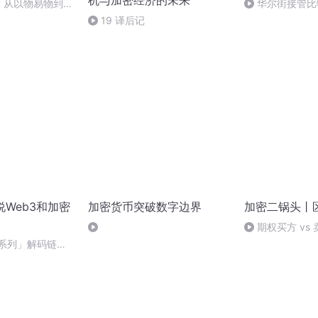
机与加密经济的未来
 从以物易物到比
华尔街接管比
能去哪赚钱？
19 译后记
a｜说Web3和加密
加密货币突破数字边界
加密二锅头丨
期权买方 vs
入门级的分类、
L2系列」解码链上
表