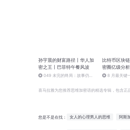
孙宇晨的财富路径丨华人加
比特币区块链技
密之王丨巴菲特午餐风波
密圈亿级分析
049 未完的终局：故事仍在
8 月最关键
风中飘荡
CPI 接连落
向！
喜马拉雅为您推荐思维加密语的精选专辑，包含正
女人的心理男人的思维
阿斯
您是不是在找：
皇帝爱上思密达
思维迷途