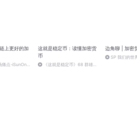
区块链上更好的加
这就是稳定币：读懂加密货
边角聊 | 加
币
SP 我们的
是最大的饭圈？
点-iSunOne
《这就是稳定币》68 群雄并
界杯
起：稳定币生态越发丰富（完
结）