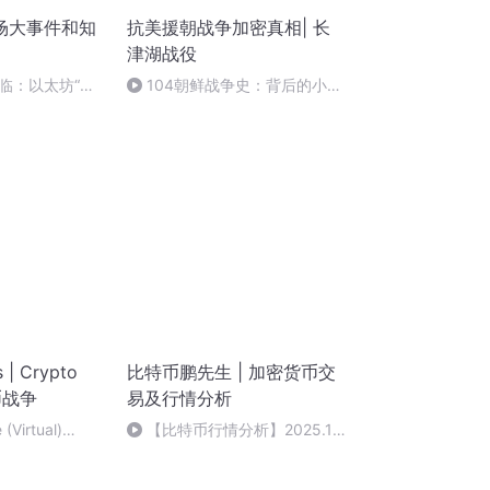
场大事件和知
抗美援朝战争加密真相| 长
津湖战役
临：以太坊“降
104朝鲜战争史：背后的小心
弈
思，细思极恐！
 | Crypto
比特币鹏先生 | 加密货币交
币战争
易及行情分析
 (Virtual)
【比特币行情分析】2025.1.6
关键位置，等待具体信号！