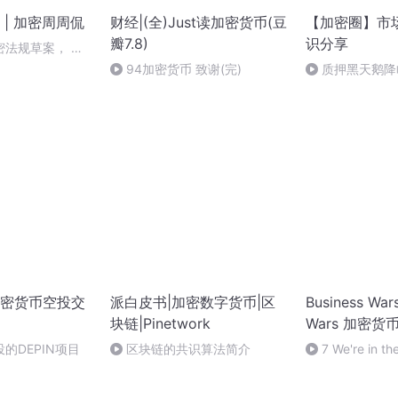
| 加密周周侃
财经|(全)Just读加密货币(豆
【加密圈】市
瓣7.8)
识分享
密法规草案， 这
需要关注？
94加密货币 致谢(完)
质押黑天鹅降
息”争议背后的博
密货币空投交
派白皮书|加密数字货币|区
Business Wars
块链|Pinetwork
Wars 加密货
的DEPIN项目
区块链的共识算法简介
7 We're in the
Money