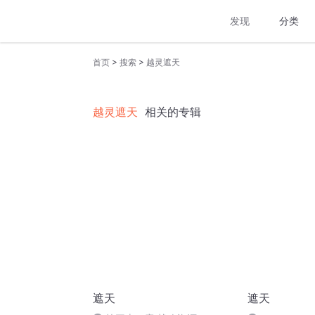
发现
分类
>
>
首页
搜索
越灵遮天
越灵遮天
相关的专辑
遮天
遮天