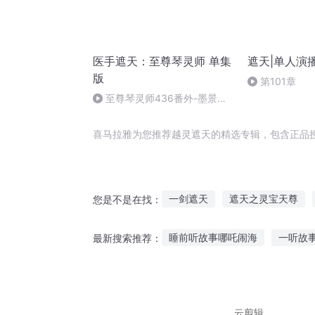
医手遮天：至尊琴灵师 单集
遮天|单人演
版
第101章
至尊琴灵师436番外-墨景瑞
（3）全剧终，感谢收听
喜马拉雅为您推荐越灵遮天的精选专辑，包含正品
一剑遮天
遮天之灵宝天尊
您是不是在找：
自遮天之后开始
只手遮仙
睡前听故事哪吒闹海
一听故
最新搜索推荐：
遮天之大道天尊
听狮子讲故事绘本书
讲故事
十二星座喜欢听什么故事
听
云剪辑