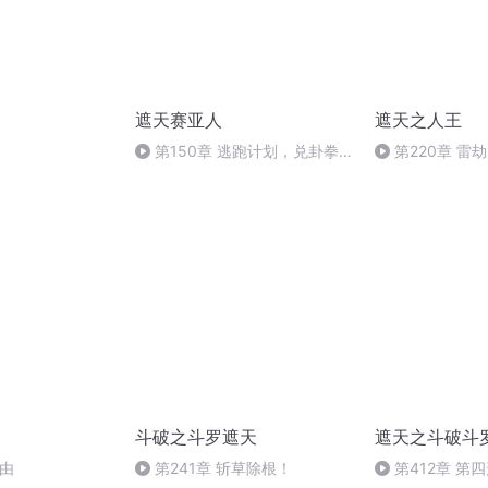
遮天赛亚人
遮天之人王
第150章 逃跑计划，兑卦拳
第220章 雷劫
意（上）
斗破之斗罗遮天
遮天之斗破斗
理由
第241章 斩草除根！
第412章 第