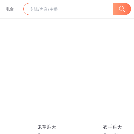
电台
鬼掌遮天
衣手遮天