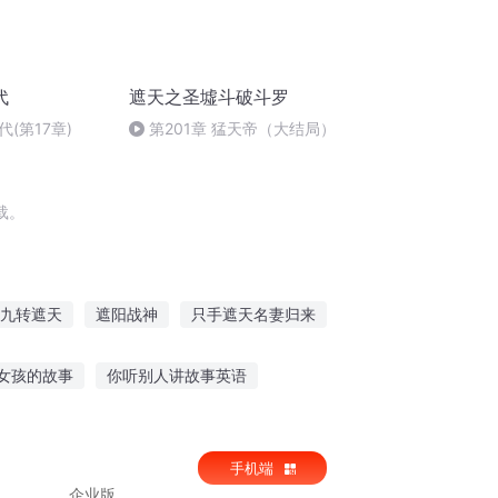
代
遮天之圣墟斗破斗罗
(第17章)
第201章 猛天帝（大结局）
载。
九转遮天
遮阳战神
只手遮天名妻归来
遮天帝道
异世遮仙
魔龙遮天
女孩的故事
你听别人讲故事英语
趣故事在线听
散兵故事全集在线听
手机端
企业版