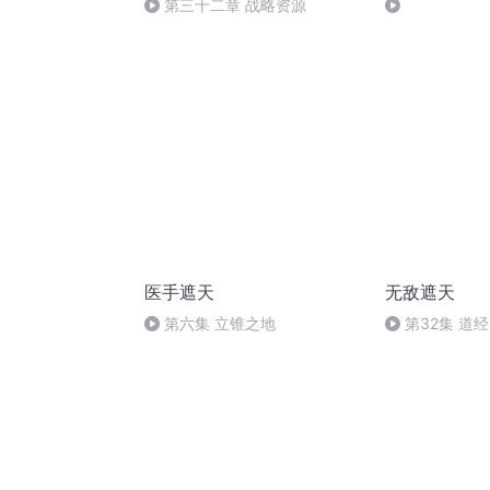
第三十二章 战略资源
医手遮天
无敌遮天
第六集 立锥之地
第32集 道