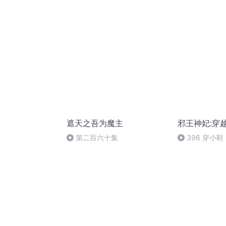
遮天之吾为魔主
邪王神妃:穿
第二百六十集
396 穿小鞋