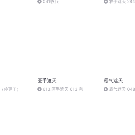
041收服
衣手遮天 28
（完）
医手遮天
霸气遮天
经（停更了）
613.医手遮天_613 完
霸气遮天 048