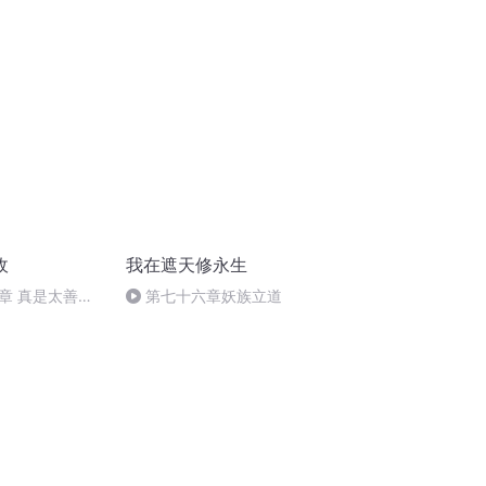
敌
我在遮天修永生
章 真是太善良
第七十六章妖族立道