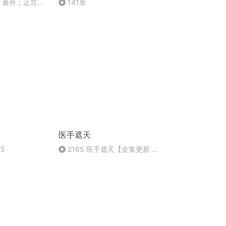
4 番外；止言
141章
医手遮天
5
2165 医手遮天【全集更新 求
关注 求打赏 求点赞】