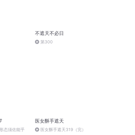
不遮天不必日
第300
罗
医女酥手遮天
四形态须佐能乎
医女酥手遮天319（完）