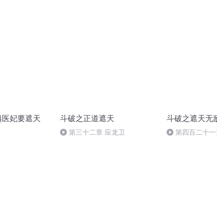
越医妃要遮天
斗破之正道遮天
斗破之遮天无
第三十二章 应龙卫
第四百二十一
了呢