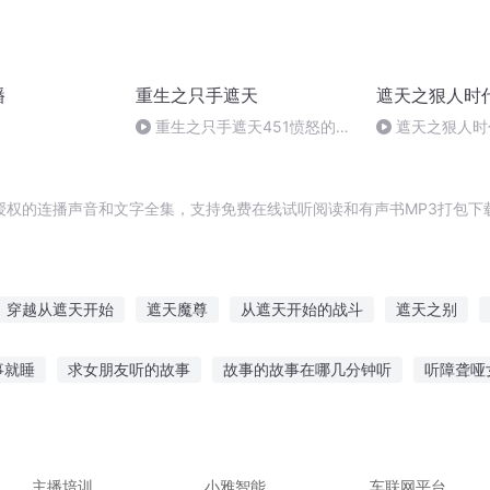
播
重生之只手遮天
遮天之狠人时
重生之只手遮天451愤怒的叶
遮天之狠人时代
雨辰（2018年作者断更）
授权的连播声音和文字全集，支持免费在线试听阅读和有声书MP3打包下
穿越从遮天开始
遮天魔尊
从遮天开始的战斗
遮天之别
遮天之道尊
只手遮天
遮天之水皇
一书遮天
武道遮天
事就睡
求女朋友听的故事
故事的故事在哪几分钟听
听障聋哑
给我听的作文
听故事情况记录
小孩听的魔法故事视频
北欧有
音乐听故事还听什么
听民间故事恐怖版
主播培训
小雅智能
车联网平台