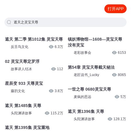
打开APP
遮天之灵宝天尊
遮天 第二季 第1012集 灵宝天尊
镇妖博物馆—1608—灵宝天尊
没有灵宝
反舌鸟文化
6.3万
老彩故事会
6153
02 灵宝天尊定罗浮
第54章 灵宝天尊截天秘法
故事讲人结冰
112
老匠说书_Lucky
8065
星辰变 933 天尊灵宝
一世之尊 0680灵宝天尊
藤韵文化
3.8万
麦疯的思远
5万
遮天 第1485集 天尊
遮天 第1396集 天尊