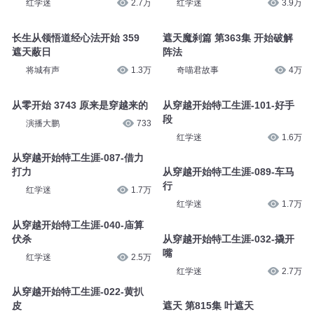
红学迷
2.7万
红学迷
3.9万
长生从领悟道经心法开始 359
遮天魔刹篇 第363集 开始破解
遮天蔽日
阵法
将城有声
1.3万
奇喵君故事
4万
从零开始 3743 原来是穿越来的
从穿越开始特工生涯-101-好手
段
演播大鹏
733
红学迷
1.6万
从穿越开始特工生涯-087-借力
打力
从穿越开始特工生涯-089-车马
行
红学迷
1.7万
红学迷
1.7万
从穿越开始特工生涯-040-庙算
伏杀
从穿越开始特工生涯-032-撬开
嘴
红学迷
2.5万
红学迷
2.7万
从穿越开始特工生涯-022-黄扒
皮
遮天 第815集 叶遮天