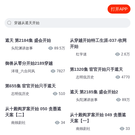
打开APP
穿越从遮天开始
遮天 第2184集 盛会开始
从穿越开始特工生涯-037-收网
开始
头陀渊讲故事
89.5万
红学迷
2.6万
御兽从零分开始2189穿越
第1320集 宦官开始只手遮天
泽瑾_六合同风
7827
志明侃历史
4770
第655集 宦官开始只手遮天
遮天 第2185集 盛会开始2
志明侃历史
510
头陀渊讲故事
89万
从十殿阎罗案开始 050 贪墨遮
天案【二】
从十殿阎罗案开始 049 贪墨遮
天案【一】
南烛剧社
34
南烛剧社
33