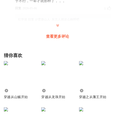
子不行，一辈孑就那样了，，，
回复
2026-05-06
1
红学迷
回复 @
雲遊山人
:
东北人就这么称呼吧
雨落秋山
查看更多评论
陈明对老家感情很深，后来还出了首歌，《快乐老家》
回复
2025-12-20
5
猜你喜欢
红学迷
回复 @
雨落秋山
:
哈哈哈~，我看笑了，这~缘份呢，咋这么
巧
小红米2
这下手下人也有了
48.09万
103.19万
11.86万
回复
2025-07-09
3
穿越从山贼开始
穿越从龙珠开始
穿越之从藩王开始
五行Zh
两军交火，军火重要啊