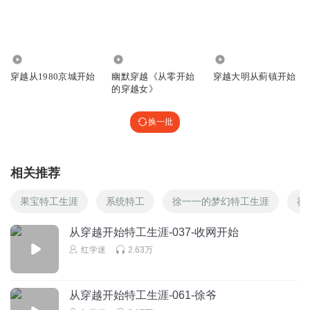
回复
2025-07-09
2
变色龙高火火
200.72万
298.70万
89.24万
掣（音彻）肘
穿越从1980京城开始
幽默穿越《从零开始
穿越大明从蓟镇开始
的穿越女》
回复
2025-08-05
1
换一批
天天动听吖
这下子兄弟手下都有了，有人了
回复
2025-07-09
1
相关推荐
娜Lina
果宝特工生涯
系统特工
徐一一的梦幻特工生涯
神
主播很棒！故事情节很棒，配乐也很棒
从穿越开始特工生涯-037-收网开始
回复
2025-07-15
1
红学迷
2.63万
超大黑人
内斗内行
从穿越开始特工生涯-061-徐爷
回复
2026-04-22
0