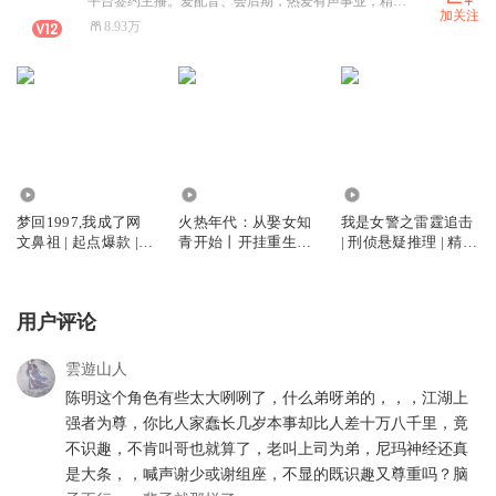
平台签约主播。爱配音、会后期，热爱有声事业，精心制作各类有声剧。穿越重生剧《火热年代：从娶女知青开始》《梦回1997，我成了网文鼻祖》火热更新中，欢迎订阅收听
加关注
8.93万
684.44万
169.68万
65.50万
梦回1997,我成了网
火热年代：从娶女知
我是女警之雷霆追击
文鼻祖 | 起点爆款 |
青开始丨开挂重生带
| 刑侦悬疑推理 | 精品
重生&赚钱 | 爽文 | 多
空间丨轻松真实带爽
多播
人
点丨起点爆款年代文
丨多人有声剧
用户评论
雲遊山人
陈明这个角色有些太大咧咧了，什么弟呀弟的，，，江湖上
强者为尊，你比人家蠢长几岁本事却比人差十万八千里，竟
不识趣，不肯叫哥也就算了，老叫上司为弟，尼玛神经还真
是大条，，喊声谢少或谢组座，不显的既识趣又尊重吗？脑