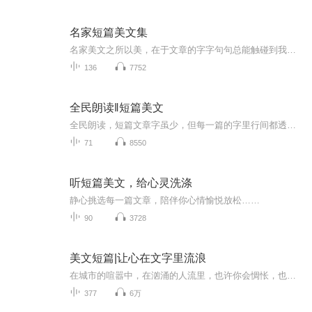
名家短篇美文集
名家美文之所以美，在于文章的字字句句总能触碰到我们内心的最深处，犹如拨动我们的心弦。倾听主播为你朗读这些精选的名家美文，让我们的情感伴随主播的声音，在那些优美的文章中轻灵悦动。
136
7752
全民朗读‖短篇美文
全民朗读，短篇文章字虽少，但每一篇的字里行间都透露着浓浓的情感。
71
8550
听短篇美文，给心灵洗涤
静心挑选每一篇文章，陪伴你心情愉悦放松……
90
3728
美文短篇|让心在文字里流浪
在城市的喧嚣中，在汹涌的人流里，也许你会惆怅，也许你会迷茫。请与我一起，让文字安抚心灵，让心有所依放
377
6万