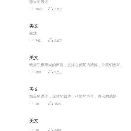
每天的晨读
1022
3.8万
美文
生活
743
2.8万
美文
健康积极阳光的声音，洗涤心灵陶冶情操，让我们更加珍惜生命，热爱生活，传播世间的真善美～
608
3.2万
美文
精美的语调，优雅的叙述，动情的声音，真实的感悟
48
1597
美文
85
3457