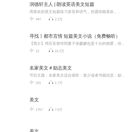
润德轩主人 | 朗读英语美文短篇
用喜欢的英文短篇练习发音和语气，但愿你能喜欢。...
447
2.2万
寻找丨都市言情 短篇美文小说（免费畅听）
【简介】邓石安曾经同妻子张媛媛也是十分的相爱，但是随着年纪的增大，阅历的增长和社会上形形色色的诱惑，让这段原本纯粹的爱情终于还是变质了，他们的婚姻遭到了危机，可是邓石安一时间还没有完全意识到问题的严重性，直到真正失去的那一刻，他想要挽回，一切都已经晚了。【主播/作者介绍】作者：梁公子 知名小说作家代表作品《爱尽甘来，不再苦》《爱在我们相遇的瞬间》《双生一枝花》《自是无花空对月》等等主播：厘荒 灵逍逍后期：8090后期团队
12
22.2万
名家美文＃励志美文
节目主题：名家美文适合谁听：老少读者书籍信息：励志抒情短文内容重点：涉及生活，爱情，亲情，友情，自我成长等主播介绍：可甜可咸小姐姐主播寄语：不感悟不人生，不励志不成长更新频率：每天更新，有事第二天补更情感共鸣中积极乐观，品味中享受美好人生
331
1.7万
美文
1757
7.6万
美文