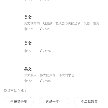
美文
美文就如同一股清泉，能洗去心灵的尘埃，又似一首悠扬的乐章，皆是时光精炼的珍宝，有自然美景的细腻描摹，让你仿佛置身于云雾缭绕的山林，有人间真情的温暖流淌，触动你心底最柔软的角落，在文字的海洋中，开启一场跨越时空的心灵之旅，邂逅那些不期而遇...
201
8451
美文
3
1248
美文
伟大的人，伟大的声音，伟大的思想
95
3529
您是不是在找：
中短篇合集
这是一本小短篇
不二越短篇集