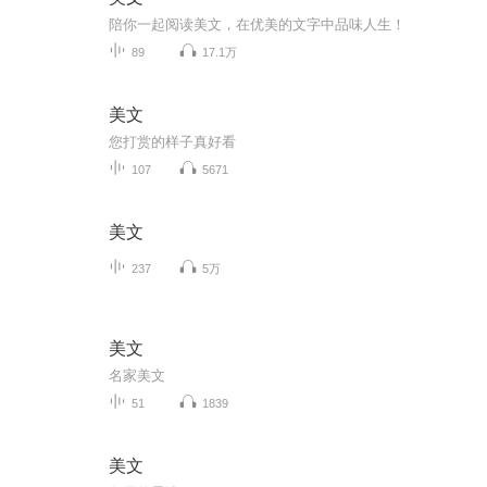
陪你一起阅读美文，在优美的文字中品味人生！
89
17.1万
美文
您打赏的样子真好看
107
5671
美文
237
5万
美文
名家美文
51
1839
美文