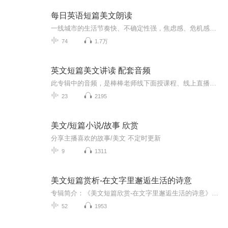
每日英语短篇美文朗读
一线城市的生活节奏快、不确定性强，焦虑感、危机感已经成为家常便饭，只是倔强的我依旧不愿放弃、妥协，也许我在“垂死挣扎”，但是我相信透明如我依然可以靠自己的努力做喜欢的事。：）日常焦虑时，我习惯一个人戴着耳机沉浸在英语世界中，这样的方法可...
74
1.7万
英文短篇美文讲读 配套音频
此专辑中的音频，是棒棒老师线下面授课程、线上直播课程的配套音频。为了便于大家收听和跟读，特此统一放在喜马拉雅的这个专辑中。家长和学员们，请按照名称，找到自己需要收听和跟读的音频哦。大家可以利用音频进行以下训练：1.听一句，暂停，跟读一遍2....
23
2195
美文/短篇小说/故事 欣赏
分享主播喜欢的故事/美文 不定时更新
9
1311
美文短篇赏析-在文字里邂逅生活的诗意
专辑简介：《美文短篇欣赏-在文字里邂逅生活的诗意》在这个快节奏的时代，我们常常需要片刻的宁静，让心灵停泊在文字的港湾。**《美文短篇欣赏》**是一档专注于精选优质短篇美文的音频专辑，旨在用最凝练的文字，传递最动人的情感与哲思。 每一期，我们都...
52
1953