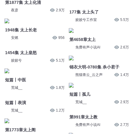
第1877集 太上化清
177集 太上头了
夜彦
2.9万
姣姣兮工作室
5.5万
1948集 太上长老
第4658章太上
安燃
956
免费有声小说AI
2.6万
1454集 太上皇怒
锦衣大明-0780集 杀小君子
姣姣兮
5.1万
熊猫青云_云之声
1.4万
短篇丨中医
短篇丨孤儿
荒城__
1.8万
荒城__
2.9万
短篇丨表演
第991章太上教
荒城__
1.2万
免费有声小说AI
2.7万
第1773章太上阁
第240集太上弟子（上）
免费有声小说AI
2.8万
奔跑的彤房子
42