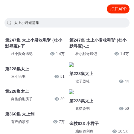
打开APP
太上小君短篇集
第247集 太上小君收毛驴 (杜小
第247集 太上小君收毛驴 (杜小
默寻宝)-下
默寻宝)-上
杜小默奇遇记
1.4万
杜小默奇遇记
1.4万
第228集太上
第228集太上
三七说书
51
猴子剧社
44
第228集太上
第228集太上
奔跑的彤房子
39
紫襟说书
50
第366集 太上剑
金枝623 小君子
有声的紫襟
7万
糖醋奥利奥
10.5万