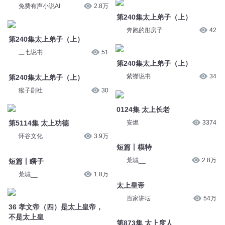
第240集太上弟子（上）
第240集太上弟子（上）
三七说书
51
紫襟说书
34
第240集太上弟子（上）
0124集 太上长老
猴子剧社
30
安燃
3374
第5114集 太上功德
短篇丨模特
怀谷文化
3.9万
荒城__
2.8万
短篇丨瞎子
太上皇帝
荒城__
1.8万
百家讲坛
54万
36 孝文帝（四）是太上皇帝，
第873集 太上度人
不是太上皇
大斌
9303
自说自话的掌柜
13.9万
您是不是在找：
这是一篇小短文
超短篇的小文文
耽美小短篇˜