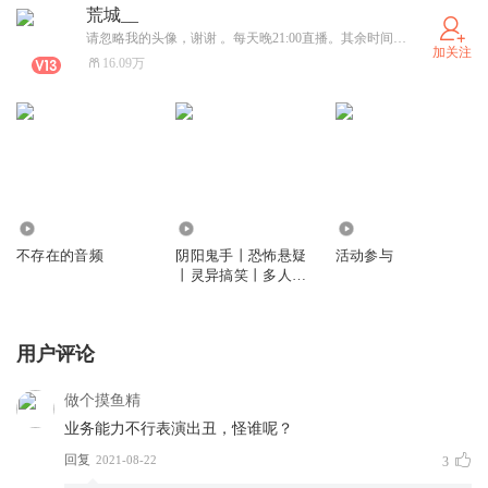
荒城__
请忽略我的头像，谢谢 。每天晚21:00直播。其余时间随机。 群 ：322515603（已满）群2：193929987
加关注
16.09万
3942
773.16万
343
不存在的音频
阴阳鬼手丨恐怖悬疑
活动参与
丨灵异搞笑丨多人有
声
用户评论
做个摸鱼精
业务能力不行表演出丑，怪谁呢？
回复
2021-08-22
3