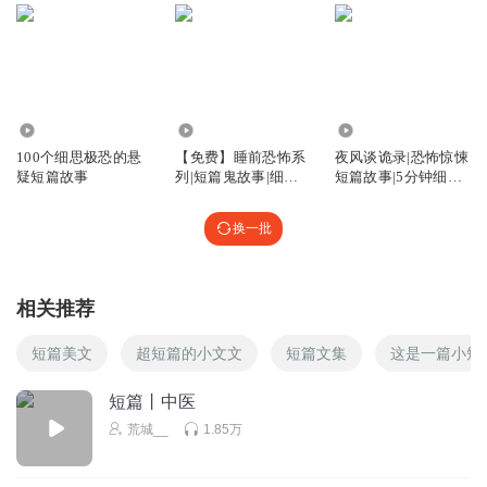
回复
2023-06-10
0
秋风吹去离愁
1.96万
47.69万
47.14万
回复
2021-10-14
0
100个细思极恐的悬
【免费】睡前恐怖系
夜风谈诡录|恐怖惊悚
疑短篇故事
列|短篇鬼故事|细思
短篇故事|5分钟细思
老荒怎么还不开播
极恐
极恐
泪目了
换一批
回复
2021-08-22
0
老荒怎么还不开播
相关推荐
好耶！
短篇美文
超短篇的小文文
短篇文集
这是一篇小短
回复
2021-08-22
0
短篇丨中医
s仲谋
荒城__
1.85万
回复
2021-08-22
0