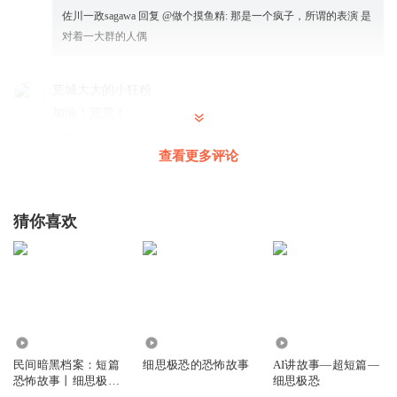
佐川一政sagawa
回复 @
做个摸鱼精
:
那是一个疯子，所谓的表演 是
对着一大群的人偶
荒城大大的小狂粉
加油！荒荒！
回复
2021-09-03
3
查看更多评论
魈1空0
等等，那打哈欠的声音。。。d(ŐдŐ๑)
猜你喜欢
回复
2022-03-04
1
荒城大大的小狂粉
荒荒yyds！（永远的神！）
回复
2021-09-03
1
2.86万
12.23万
705
希望n幸福
民间暗黑档案：短篇
细思极恐的恐怖故事
AI讲故事—超短篇—
恐怖故事丨细思极恐
细思极恐
好的
丨凶宅命案