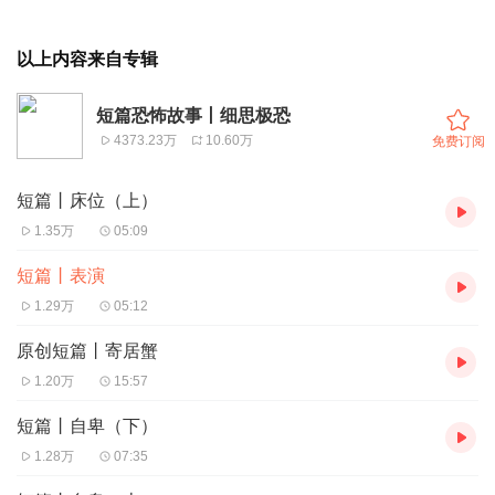
以上内容来自专辑
短篇恐怖故事丨细思极恐
4373.23万
10.60万
免费订阅
短篇丨床位（上）
1.35万
05:09
短篇丨表演
1.29万
05:12
原创短篇丨寄居蟹
1.20万
15:57
短篇丨自卑（下）
1.28万
07:35