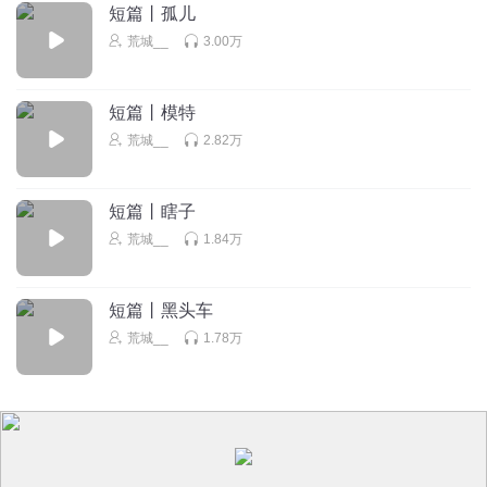
短篇丨孤儿
午夜暗听
荒城__
3.00万
来了
回复
2021-09-11
0
短篇丨模特
荒城__
2.82万
短篇丨瞎子
荒城__
1.84万
短篇丨黑头车
荒城__
1.78万