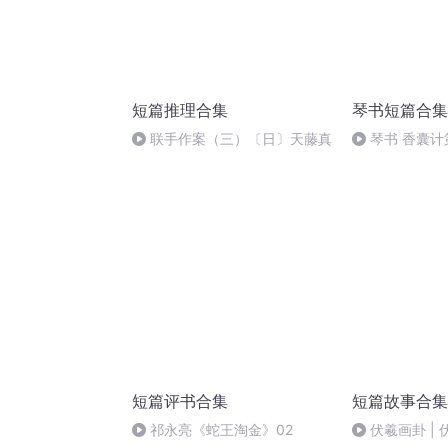
短篇推理合集
琴书短篇合集
联手作案（三）〔日〕天藤真
琴书 香囊计
短篇评书合集
短篇故事合集
祁永亮《蛇王淘金》02
伏羲画卦 |