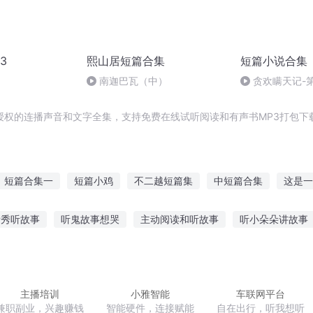
3
熙山居短篇合集
短篇小说合集
南迦巴瓦（中）
贪欢瞒天记-第
授权的连播声音和文字全集，支持免费在线试听阅读和有声书MP3打包下
短篇合集一
短篇小鸡
不二越短篇集
中短篇合集
这是一
三短篇合集
长长的小短篇
短篇美文
这是一篇小短文
黑忆
看秀听故事
听鬼故事想哭
主动阅读和听故事
听小朵朵讲故事
传说中的小短篇
首异处鬼故事在线听
听故事哭泣的王子
听故事简化图片大全
事更困还是听故事更困
听抗日战争故事感受
主播培训
小雅智能
车联网平台
兼职副业，兴趣赚钱
智能硬件，连接赋能
自在出行，听我想听