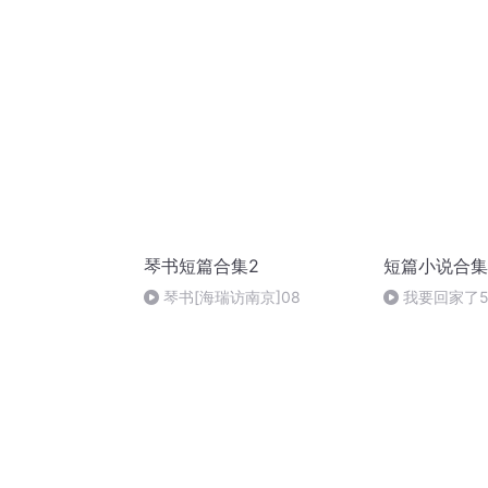
01
琴书短篇合集2
短篇小说合集
琴书[海瑞访南京]08
我要回家了