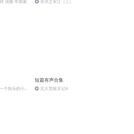
钟 演播 毕加索
水浒之宋江（三）
短篇有声合集
一个快乐的小主
北大荒狼灾记4