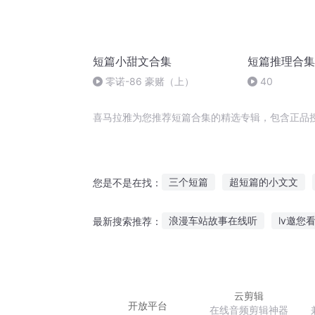
短篇小甜文合集
短篇推理合集
零诺-86 豪赌（上）
40
喜马拉雅为您推荐短篇合集的精选专辑，包含正品
三个短篇
超短篇的小文文
您是不是在找：
短篇故事集
短篇文集
剑
浪漫车站故事在线听
lv邀您
最新搜索推荐：
短篇红月光
番外与短篇合集
莉莉特别喜欢听故事英语
身
小草听男孩唱歌的故事
讲故
云剪辑
开放平台
在线音频剪辑神器