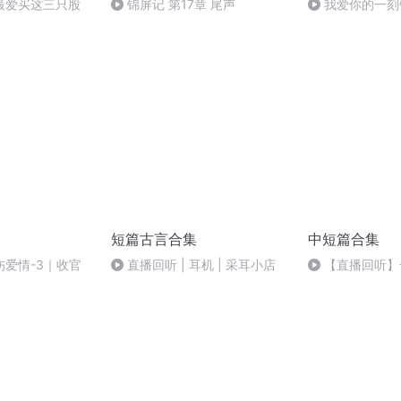
最爱买这三只股
锦屏记 第17章 尾声
我爱你的一刻
短篇古言合集
中短篇合集
爱情-3｜收官
直播回听 | 耳机 | 采耳小店
【直播回听】
播~