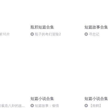
瓶邪短篇合集
短篇故事合集
第10片
瓶子的奇幻冒险2
寻忠记
短篇小说合集
短篇小说合集
 伏羲造八卦的故事
短篇故事：偷情
【南鹤】