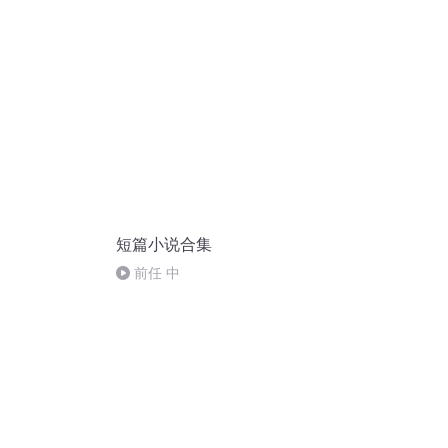
爱人（完）
短篇小说合集
前任 中