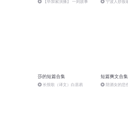
【毕加索演播】 一则故事
宁波人炒股
莎的短篇合集
短篇爽文合集
长恨歌（译文）白居易
陪酒女的悲伤