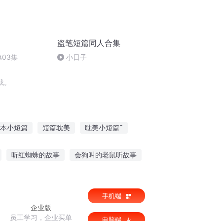
盗笔短篇同人合集
03集
小日子
载。
本小短篇
短篇耽美
耽美小短篇˜
短篇故事合集
太上小君短篇集
听红蜘蛛的故事
会狗叫的老鼠听故事
坏小孩听故事在线观看
手机端
企业版
员工学习，企业买单
电脑端