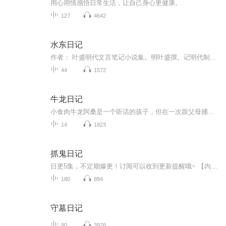
用心用情感悟日常生活，让自己身心更健康。
127
4642
水东日记
作者： 叶盛明代文言笔记小说集。明叶盛撰。记明代制度及遗闻轶事。征引繁富,足资考证。俞允文序云: “水东日记者,吏部左侍郎叶公之所著也。其书长于记事,核古综今,关诸军国,号为通博。主要记述明代前期的典章制度、轶闻逸事,以及诗文、书札、奏议等。内...
44
1572
牛龙日记
小食肉牛龙阿桑是一个听话的孩子，但在一次跟父母捕猎的意外中被几只恶毒的霸王龙所抓。阿桑吃了不少苦头，他是否能脱离险境？
14
1823
抓鬼日记
日更5集，不定期爆更！订阅可以收到更新提醒哦~ 【内容简介】 你相信世界有鬼么？不管你信不信，我带你揭秘不为人知的另一面！阴阳镜、养尸玉、长生族……这些都只是冰山的一角！ 【作者介绍】 作者：育在雕琢. 【主播介绍】 我是讯读文化小...
180
894
守墓日记
90
3976