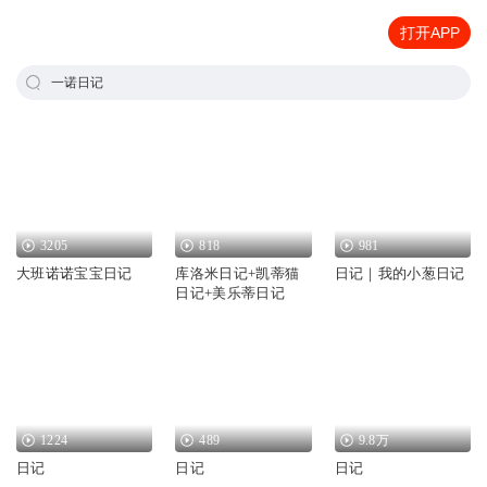
打开APP
一诺日记
3205
818
981
大班诺诺宝宝日记
库洛米日记+凯蒂猫
日记｜我的小葱日记
日记+美乐蒂日记
1224
489
9.8万
日记
日记
日记