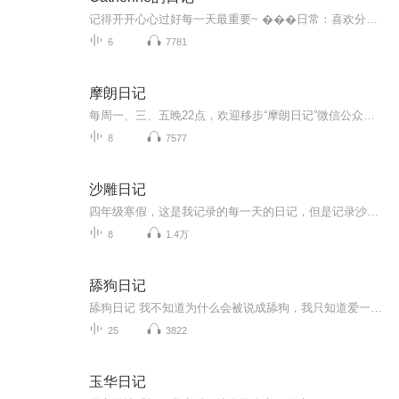
记得开开心心过好每一天最重要~ ���日常：喜欢分享一些原创播客�（AI制作）|每天一更新�每一段感悟，都来自我真实的经历与思考，把我踩过的坑、懂的道理，做成播客陪伴你�—— Catherine的日记
6
7781
摩朗日记
每周一、三、五晚22点，欢迎移步“摩朗日记”微信公众号，就着香浓醇厚的热咖啡，和Mr.摩朗一起，聆听咖啡里的爱情故事和人生感悟。你也可以，把你的故事发到1729123907@qq.com，和更多的人，分享你的心情往事。
8
7577
沙雕日记
四年级寒假，这是我记录的每一天的日记，但是记录沙雕的天
8
1.4万
舔狗日记
舔狗日记 我不知道为什么会被说成舔狗，我只知道爱一个人就要倾尽所有，后来我用两年见证了你的爱情也证明了我的愚蠢。
25
3822
玉华日记