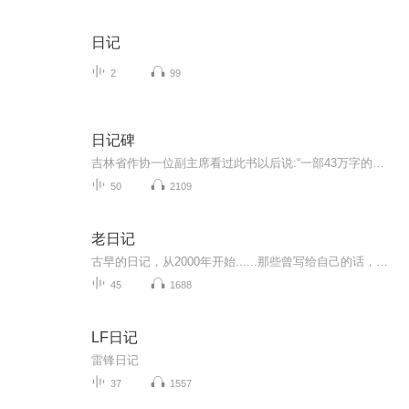
日记
2
99
日记碑
吉林省作协一位副主席看过此书以后说:“一部43万字的大书，我一口气把它读完。若把这部书拍成电视连续刷，全国人民会哭声一片！”这是一部写冤狱生活的书；写无辜“囚徒”为求得自由而不断抗争的书；是作者以亲身经历研血为墨写就的一部人间悲剧。唐天明一...
50
2109
老日记
古早的日记，从2000年开始......那些曾写给自己的话，还记得多少？生于80年代末，不知道自己的成长经历是否具有某些代表性。主播另一个播客《情绪便利店》点我跳转
45
1688
LF日记
雷锋日记
37
1557