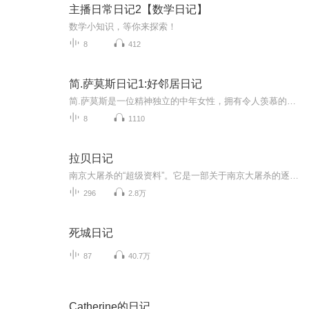
主播日常日记2【数学日记】
数学小知识，等你来探索！
8
412
简.萨莫斯日记1:好邻居日记
简.萨莫斯是一位精神独立的中年女性，拥有令人羡慕的时尚杂志工作以及上流社会的社交圈。简在失去母亲和丈夫后，对原本的情感和生活状态产生了质疑和思考。
8
1110
拉贝日记
南京大屠杀的“超级资料”。它是一部关于南京大屠杀的逐日编年史和百科全书。每天两集更新，欢迎订阅收听！声音魔术师带您收听好声音！
296
2.8万
死城日记
87
40.7万
Catherine的日记