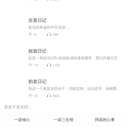
吉喜日记
真实的真诚的声音流淌……
5
348
姐放日记
这是一档由3位25+姐姐组成的漫谈播客，我们跨越北京、上海、成都，围绕女性成长生活中的大小事，与你分享我们的踩坑经验与姐味文学，还有稀松平常的快乐与思考。犹豫就会败北，爱姐永不后悔，麻溜儿关注，姐门永存！公众号：姐放日记听友群：添加小助理姐...
74
1.6万
初老日记
我是一个家庭迷恋份子，招猫逗狗、拈花惹草、锅碗瓢盆、相夫教子～～厅堂厨房都是我最爱的天堂。电视荧屏上20多年的主持生涯，让我更觉生活的舞台无限宽广。初老日记是我的生活随笔，把我的随笔变成有声短片，希望用声音和世界连接。
23
6532
您是不是在找：
一诺倾心
一诺三生情
阿诺的心事