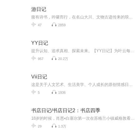
游日记
腹有诗书，吟啸而行，在名山大川、文物古迹传来的琅琅诵读声中，享受到“知识变现”的实惠，更感受到“读万卷书，行万里路”的畅快
47
2859
YY日记
提升认知、追求真相、探索未来。【YY日记】为叶云每天发表的日记内容，每天1小篇。最新认知都在最新篇章，随着认知不断被颠覆、人生也越来越美好，真正展现了一个穷得只剩追求的产品人的人生成长轨迹，希望对您有所启发。每天早上发表日记，每天晚上录音，上传更新。所有涉及的原创内容版权，全部均归叶云YY所有，即本人所有。想了解更多请查看：
957
20.2万
Vii日记
这是关于人文艺术、生活美学、个人成长的原创情感日记。希望我的每日自我更新，能滋养心灵，伴你前行，收获理想的生活与爱情。主播介绍：画家，资深设计总监，艺术顾问我如何介绍我自己，都不及你参与我的生命之旅。致每一位不可思议小姐与不可能先生
5
1936
书店日记/书店日记2：书店四季
18岁的时候，肖恩•白塞尔第一次在苏格兰小镇威格敦看到那家名叫“书店”（The Book Shop）的书店。他和朋友散步路过，看到堆满书籍的橱窗，对朋友说：“这家店到年底一定倒闭。”十三年后，2001年，肖恩买下了这家书店。起初，肖恩对于如何经营书店一无所...
29
1.3万