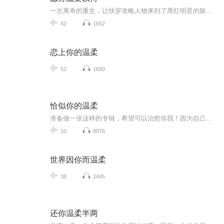
一次离奇的重生，让快穿攻略人物来到了黑红明星的躯体中，前世记忆成谜，还莫名成为了穆阳淇的未婚妻，一场命运的转折即将上演。看黑红明星如何在逆境中生存，看演艺圈里的勾心斗角，看小人物与霸道总裁的甜蜜爱情。愿你温柔以待，她最终实现了自己的梦想...
42
1652
恋上你的温柔
52
1650
恰似你的温柔
准备做一张这样的专辑，希望可以治愈你我！因为自己淋过雨，所以想为你撑把伞！愿我们能携手在云雨天，给彼此温暖，并一同走向更美好的明天！恒星已经死亡，但是它们的光芒依然向我们照射过来！请你相信光！
10
8976
世界因你而温柔
38
2445
还你温柔半两