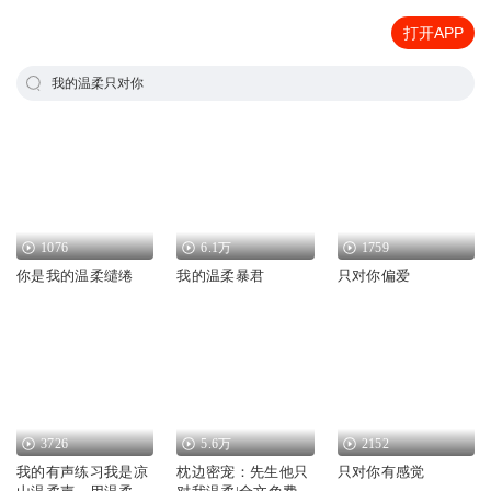
打开APP
我的温柔只对你
1076
6.1万
1759
你是我的温柔缱绻
我的温柔暴君
只对你偏爱
3726
5.6万
2152
我的有声练习我是凉
枕边密宠：先生他只
只对你有感觉