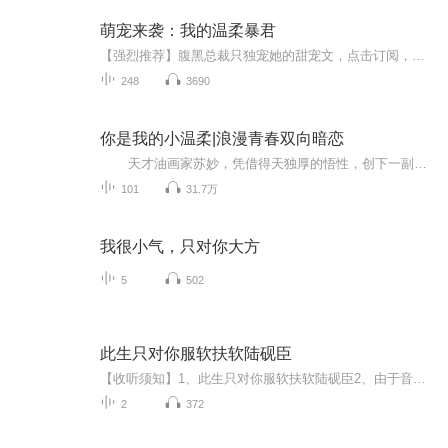
萌宠来袭：我的温柔暴君
【强烈推荐】腹黑总裁只独宠她的甜宠文，点击订阅，精彩内容不容错过！【内容简介】铲屎官——苏浅秋军医出身，一次秘密会诊，竟被雇主...雇主：季瑾年，他曾经让无数富豪倾家荡产，并拥有无数的财富和世上最凶猛的狗！他被人们冠以“恶魔”的称号！招惹这...
248
3690
你是我的小温柔|浪漫青春双向暗恋
天才油画家苏妙，凭借得天独厚的悟性，创下一副副耐人寻味的画作，将自己那份难以言说的情感完美融合在作品里。纵使成长道路上的坎坷崎岖，她仍旧坚持理想，努力深造，用画笔在生命中涂下理想的水墨山河，朝着国家一级美术师迈进！
101
31.7万
我很小气，只对你大方
5
502
此生只对你服软扶软陆砚臣
【收听须知】1、此生只对你服软扶软陆砚臣2、由于音频节目更新的比较慢，如想快速阅读小说文字版的全部章节，请在微信中搜索公/众/号【黑葡萄文学】，关注后，并在公/众/号中回复：【298】，便可快速阅读小说文字版全集。（注意：需要在公/众/号中回复才有...
2
372