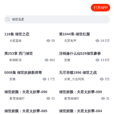
打开APP
倾世温柔
118集 倾世之恋
第1044章-倾世红颜
大窑荔枝
50
北冥有声
14.5万
第253章 西门倾世
没钱修什么仙529倾世豪拳
昕桐昕语
902
安燃
13.9万
0008集 倾世妖娆新师尊
无尽吞噬1996 倾世之战
安燃
1.7万
水寒_六合同风
5万
倾世娇颜：夫君太妖孽-090
倾世娇颜：夫君太妖孽-089
暮雪倾城吖
31
暮雪倾城吖
31
倾世娇颜：夫君太妖孽-085
倾世娇颜：夫君太妖孽-084