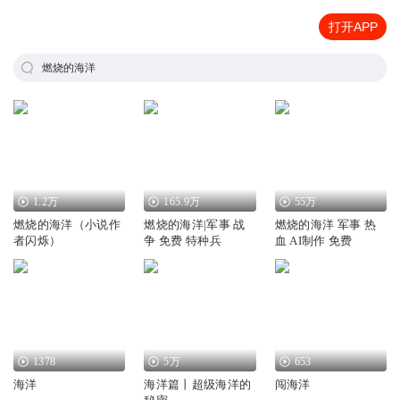
打开APP
燃烧的海洋
1.2万
165.9万
55万
燃烧的海洋（小说作
燃烧的海洋|军事 战
燃烧的海洋 军事 热
者闪烁）
争 免费 特种兵
血 AI制作 免费
1378
5万
653
海洋
海洋篇丨超级海洋的
闯海洋