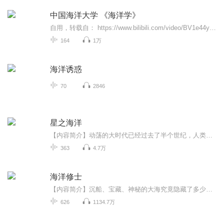
中国海洋大学 《海洋学》
自用，转载自： https://www.bilibili.com/video/BV1e44y1e7VE
164
1万
海洋诱惑
70
2846
星之海洋
【内容简介】动荡的大时代已经过去了半个世纪，人类一边重建家园，一边无休止的与自己的平行世界——天界激烈斗争，全然不顾不远的星空中，已经出现了新的威胁。大时代已经成为历史，成为过去，新的大时代即将来临。【作者/主播简介】作者：charlesp，网络...
363
4.7万
海洋修士
【内容简介】沉船、宝藏、神秘的大海究竟隐藏了多少秘密？重生、奇遇、重走人生路又会掀开何等惊涛骇浪？混迹世俗之中的海洋修士，上演一段人与海洋的和谐共存之旅！【作者/主播简介】作者：步枪打蚊子，网络小说作家。主播：洺瑞，2013年加入有声演播，代...
626
1134.7万