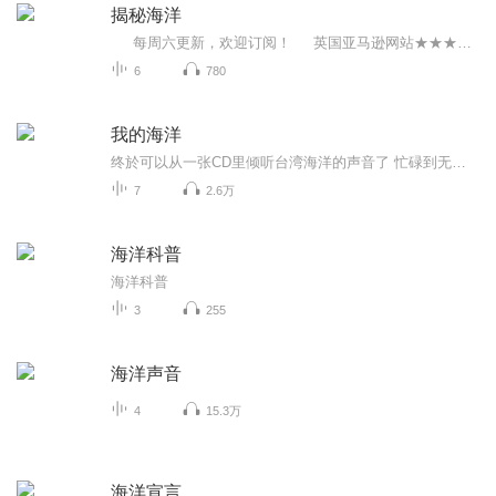
揭秘海洋
每周六更新，欢迎订阅！ 英国亚马逊网站★★★★★童书，儿童科学、教育类销量榜前10名 科学家培根曾经说过：“好奇心是孩子智慧的嫩芽”，孩子对世界的认识是从好奇开始的，强烈的好奇心会增强孩子的求知欲，对创造性思维与想象力的形成具有十分重要的意义。 当孩子站在广阔的海岸边，对神秘的海底展开无限遐想；当他们对身边并不惹人喜爱的废弃物产生好奇；当从古至今的伟大人类建筑因为受时间的磨砺所散发的无穷魅力吸引他们的注意，当他们开始对美术、审美开始产生兴趣…...
6
780
我的海洋
终於可以从一张CD里倾听台湾海洋的声音了 忙碌到无法去海边的时候，只要随手一按，就能听见真实的海浪声 幸福的感觉，随著浪涛声涌进心裡 因為知道，这不是音效片，也不是国外的海 这是我所居住的故乡，我所在的海岛的浪潮声 最美好的音乐收藏．最自然的音乐心情．最实用的音乐礼物 ◆ 99’年坎城唱片大展最高瞩目片「森林狂想曲」黄金製作群年度力作，台湾海洋声音与轻音乐精彩结合，再度引爆自然音乐话题 ◆ 范宗沛、董运昌、杨锦聪、林海…一流音乐家跨刀製作 ◆ New Age、轻爵士、佛朗明哥吉他、古典钢琴小品、民谣风…10首音乐10种风格，实在好听的创作曲献给天下知音人 ◆ 荒野作家徐仁修、自然影片导演廖东坤、「森林狂想曲」实力製作人吴金黛，台湾沿海实地录音，临场海浪声绝无仅有。
7
2.6万
海洋科普
海洋科普
3
255
海洋声音
4
15.3万
海洋宣言