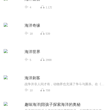
4
1.1万
海洋奇缘
18
539
海洋世界
5
2998
海洋刺客
战争并非人间才有，动物界也充满了争斗与厮杀。在《海洋刺客》中，看“海上霸王”虎鲸如何称霸海洋世界，看“丑陋毒王”纹腹叉鼻鲍如何吓退掠食者，看“伪装高手”石鱼如何隐藏自己……《海洋刺客》生动揭示动物界鲜为人知的战斗场景，告诉小读者一个真实的大自然；并从多个角度展现所选动物的风采，努力为孩子们奉献一道听觉上的美味大餐。
10
708
趣味海洋|陪孩子探索海洋的奥秘