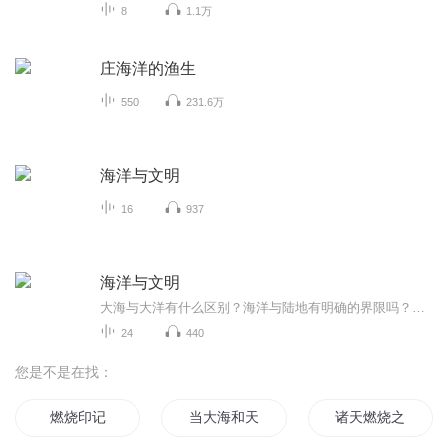
8
1.1万
庄海洋的渔生
550
231.6万
海洋与文明
16
937
海洋与文明
大海与大洋有什么区别？海洋与陆地有明确的界限吗？在海浪中，流动的是能量还是海水？打捞沉船上的货物是否是合法的行为？德彪西的《大海》，葛饰北斋的《神奈川冲浪里》等海洋文艺作品是如何创作出来的？斯皮尔伯格的《大白鲨》如何引发了捕鲨热潮？磷虾...
24
440
您是不是在找：
燃烧印记
当大海和天空在燃烧时
诸天燃烧之日