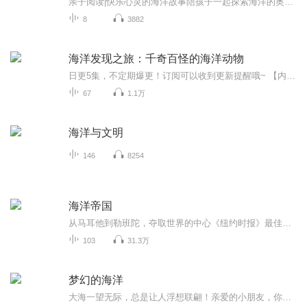
亲子阅读|快乐心灵的海洋故事陪孩子一起探索海洋的奥秘 每一则故事都是精挑细选，从情感、品德、习惯、认知等方面给孩子潜移默化的影响，寓教于乐，收听趣味故事的同时，让孩子开阔眼界，激发孩子探索未知领域的兴趣，故事中的美好情节让孩子体会人与人之间的情感，培养良好的行为习惯与品质，让孩子成为阳光快乐博学的人...
8
3882
海洋发现之旅：千奇百怪的海洋动物
日更5集，不定期爆更！订阅可以收到更新提醒哦~ 【内容简介】 本书介绍了各种海洋动物有趣的生活习性。有的海洋动物身怀绝技，无敌于天下，成为一个“常胜将军”；有的海洋动物名不见经传，一生胆小怕事，行动缓慢，而它竟能治服凶猛的大鲨鱼；还有的...
67
1.1万
海洋与文明
146
8254
海洋帝国
从马耳他到勒班陀，夺取世界的中心《纽约时报》最佳畅销图书 《经济学人》年度最佳图书 罗杰·克劳利（Roger Crowley），历史学家。他出生于英格兰，剑桥大学毕业后，曾久居伊斯坦布尔，并对土耳其的历史产生了浓厚的兴趣。他花费数年时间广泛游历了地中海世界，这使他拥有对地中海的渊博的历史和地理知识。著有“地中海史诗三部曲”《1453》《海洋帝国》和《财富之城》。 目录 插图一览表 序言：托勒密的地图 第一部 凯撒们：海上角逐，1521—1558年 1. 苏丹驾到 2. 求援 3. 邪恶之王 4. 远征突尼斯 5. 多里亚与巴巴罗萨 6. 土耳其的海 第二部 震中:马耳他战役，1560—1565年 7. 毒蛇的巢穴 8. 入侵舰队 9. 死亡的岗位 10. 欧洲的三角堡 11. 最后的求援者 12. 血债血还 13. 堑壕战 14. “马耳他不存在” 第三部 大决战：冲向勒班陀，1566—1580年 15. 教皇的梦想 16. 盘子上的头颅 17. 法马古斯塔 18. 基督的将军 19. 着魔的毒蛇 20. “决一死战！” 21. 火海 22. 其他的海洋 尾声: 遗迹
103
31.3万
梦幻的海洋
大海一望无际，总是让人浮想联翩！亲爱的小朋友，你听过多少关于海洋的故事呢？你是否认识那永不停歇去填海的精卫？你是否知道小人鱼是如何化作婀娜的少女？你是否了解八仙与龙族在东海上的那场恶战？……现在，让我们跟随甜美动听的声音，一起穿越古今，投身海洋神话和海洋童话的怀抱，徜徉在梦幻的碧波上，领略海洋的神秘吧。还等什么，马上开始聆听吧...