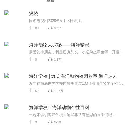
秘密
燃烧
同名电视剧2020年5月28日开播。
80
3597
海洋动物大探秘——海洋精灵
亲爱的小朋友，我是巴克队长！欢迎乘坐章鱼堡，开启美妙的探险之旅。这次我们将要邂逅海洋中的九位小精灵，你准备好了吗？现在，一起出发吧！
9
1.9万
海洋学校 | 爆笑海洋动物校园故事|海洋达人
发生在海底世界的校园故事超过100种海底生物的个性百科来自海洋达人数十年的学习精粹国家动物博物馆科普策划总监张劲硕鼎力推荐奇奇怪怪的鱼类，神秘诡谲的海洋，都可以在趣味故事中一一搞定了解海洋生物背后的故事，成为海洋生态小卫士在一所“不能吃同学...
52
19.7万
海洋学校：海洋动物个性百科
一起来认识海洋学校里这些非常有意思的同学们吧...
3
2238