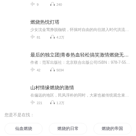
9
240
燃烧热忱灯塔
少女沈金莺挣脱枷锁，怀揣对自由的向往踏入时代洪流，在运动中燃烧热忱。因思想分歧、挚爱牺牲，信仰灯塔熄灭，最终以决绝姿态告别尘世，留下动荡年代里女性的命运挽歌。
81
4.2万
最后的独立团|青春热血轻松搞笑激情燃烧无悔奉献
作者：范军出版社：北京联合出版公司ISBN：978-7-5502-5781-8【悦库推荐】一部青春热血、轻松搞笑的军事小说 一种激情燃烧、无悔奉献的军旅生活当拿着刀杀过猪的屠夫扛起了枪，当握着笔写过字的才子放下了书，当文工团的美人花儿飞入了遍地是男人的独立团...
42
5034
山村情缘燃烧的激情
在偏远的地区，民风淳朴的同时，大家也被传统观念束缚，尤其是有着换亲的风俗，穷人家不换亲就娶不到媳妇。 陈大树救了投河自杀的孙玉婷，可她的心死了，怎么救的活？ 在这样的年代，每个人都在和命运抗争，陈大树的成分又不太够，他能娶到老婆吗？ 故事由...
221
1.2万
您是不是在找：
仙血燃烧
燃烧的日常
燃烧的帝国