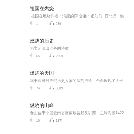
祖国在燃烧
祖国在燃烧作者：清瘦的雨 合诵：虚幻幻 西北汉 燃烧，燃烧，疯狂，疯狂······ 漆黑的夜，风和雨正在狂舞，冰与火激烈纠缠。风雨的张力，洗刷蒙昧，摧倒腐朽；烈焰的火舌，焚烧丑陋，点亮豪情。光明挺直脊梁，自信潜入骨髓。一场梦飞上...
1
239
燃烧的历史
为文艺演出准备的诗歌
65
2959
燃烧的天国
本书通过对关键历史人物的深刻描绘，全面展现了太平天国从诞生到灭亡的全过程。 作者卢克文以详尽的史料和生动的叙述，从1846年冯云山与洪秀全相遇开始，深入剖析了太平天国的兴起、发展、内斗直至最终失败的历史背景。 书中不仅探讨了太平天国的军事战略...
74
6883
燃烧的山峰
老山位于中国云南省麻栗坡县船头以西，主峰海拔1422.2米，扼越南西北部河江市通向中国云南省的咽喉，由于其战略地位十分重要，中越在老山进行了长达十年的争夺战。1984年4月28日凌晨，随着两颗信号弹腾空而起，我边防部队集结的数千门各式火炮同时开火，数十万发炮弹带着中国人的愤怒猛烈地倾泻在老山、者阴山的越军阵地上。炮火打得气壮山河，越军阵地完全被笼罩在一片火海之中，越军士兵在睡梦中被炸得尸骨无存。老山战役爆发。...
10
11万