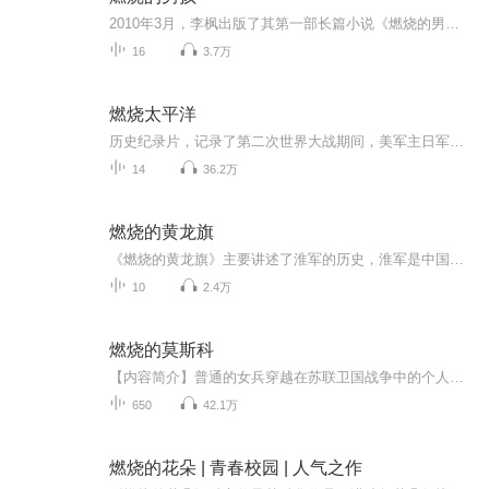
2010年3月，李枫出版了其第一部长篇小说《燃烧的男孩》。以第一人称的视角，讲述了五个孤独的孩子相互陪伴、彼此支撑，共同面对外界的欺辱与各自家庭的变故，最终却分崩离析的故事。 当年赏识李枫的著名作家刘震云推荐，对于作者和作品，刘震云都给予了极...
16
3.7万
燃烧太平洋
历史纪录片，记录了第二次世界大战期间，美军主日军在太平洋战区一系列战况。
14
36.2万
燃烧的黄龙旗
《燃烧的黄龙旗》主要讲述了淮军的历史，淮军是中国近代史上继湘军之后又一支著名的地方武装。淮军（1862～1900）自成立到消亡的近40年间，正值中华民族内忧外患频发的苦难岁月，从淮军演绎到后来的淮系集团，涵盖并极大地影响了晚清的政治、军事、经济、外交、文化教育等各个领域。有专家称，淮军史几乎就是一部晚清史，一部完整的晚清军事史。
10
2.4万
燃烧的莫斯科
【内容简介】普通的女兵穿越在苏联卫国战争中的个人经历。【作者/主播简介】作者：红场唐人，网络小说作家。主播：听书音网络。【购买须知】1、本作品为付费有声书，前200集为免费试听，购买成功后，即可收听，可下载重复收听。2、版权归原作者所有，严禁...
650
42.1万
燃烧的花朵 | 青春校园 | 人气之作