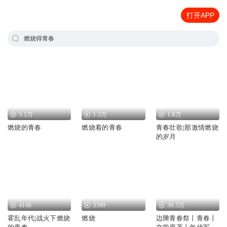
打开APP
燃烧得青春
5.1万
1.3万
1.8万
燃烧的青春
燃烧着的青春
青春壮歌|那激情燃烧
的岁月
4166
3599
30.5万
霍乱年代|战火下燃烧
燃烧
边陲青春祭丨青春丨