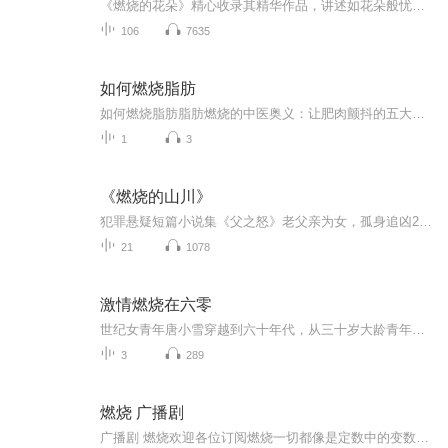
《燃烧的花朵》精心收录其精华作品，讲述如花朵般忧伤而明媚的青春。收录“STORY100”发表人气之作《少女，春天的高跟鞋》《夏日午后，忘记行走》；热门推荐：“木头房子大学系列故事”《秘密之花》、《暗语，暗语》、《爱情的屋檐》。
106
7635
如何燃烧脂肪
如何燃烧脂肪脂肪燃烧的中医奥义：让肥肉颤抖的五大正道 （开头先泼盆冷水）别指望躺着瘦成闪电，老祖宗早就说过"流水不腐户枢不蠹"，你肚子上的游泳圈又不是冰箱里拿出来的冻肉，怎么可能靠震动带抖两下就消失？今天就用中医思维给你扒开脂肪燃烧的底...
1
3
《燃烧的山川》
犯罪悬疑短篇小说集《父之怒》老父亲为女，孤身追凶20载《咏少年》警察和光头少年携手惩治罪犯《白脸将杀》以残忍的真相映照爱与占有《燃烧的山川》罪恶被夕阳燃尽《哑父》父爱沉默如山……宋小君/著广东人民出版社/出版发行
21
1078
激情燃烧在六零
世纪女青年唐小雪穿越到六十年代，从三十岁大龄青年变成了八岁小豆丁。一睁眼家徒四壁，没吃没喝。唐小雪表示这都不是事！系统在手，天下我有。且看她赢大奖扬国之名，搞科研强国之力，创实业富国之民。顺带再拐一只小狼狗，一起在这个年代活出自己的精彩人生。风生水起无限好，人生得意须尽欢。大路朝天走四方，发家致富奔小康。时代奇缘年代...
3
289
燃烧 广播剧
广播剧 燃烧欢迎各位订阅燃烧一切都像是定数中的变数，跟谢天麟这种身份的人在起，单飞无数次觉得自己定是疯了.在单飞看来，谢天麟之所以如此的邪恶和不可理喻，那是因为他看到的世界原本如此。运的黑，单飞熟悉，但不彩解“你不如从x 警局退出，加入我们...