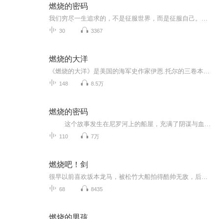
燃烧的密码
我们穷尽一生追求的，不是征服世界，而是征服自己。这个故事发生在尼罗河上的船屋，充满了阴谋与血腥、欲望与爱情。
30
3367
燃烧的大洋
《燃烧的大洋》是美国的海军史作家伊恩.托尔的三卷本太平洋战争史的第一卷，讲述的是太平洋战争的最初阶段的史实。读者从中既可以领略罗斯福与丘吉尔谈笑风生背后的运筹帷幄，山本五十六目空一切的豪赌，又可以体会九死一生的飞行员面对阵亡战友遗物时的怅...
148
8.5万
燃烧的密码
这个故事发生在尼罗河上的船屋，充满了阴谋与血腥、欲望与爱情。 德国特工只身一人来到开罗，不动声色地窃取盟军的情报，帮助纳粹撬开这座城市的大门。在他的帮助下，德军捷报频传。而在开罗，只有两个人有可能阻止这个精明冷酷的...
110
7万
燃烧吧！剑
很早以前喜欢坂本龙马，被松竹大船拍得酷帅无敌，后来看了电影御法度，沉迷于妖艳的男色，就特意去看了新选组血风录，迷上了冲田总司，开始了解新选组的种种，被这群逆时而上的男儿感染，也许是因为作为一个不合时宜的人就最喜欢不合时宜的人！本来想读最...
68
8435
燃烧的男孩