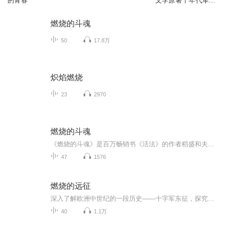
的青春
文学原著丨年代军旅
丨激情燃烧的岁月
燃烧的斗魂
50
17.8万
炽焰燃烧
23
2970
燃烧的斗魂
《燃烧的斗魂》是百万畅销书《活法》的作者稻盛和夫时隔四年倾力所著作品！亲自讲述了日本航空“奇迹重生”的真相！ 企业是个小社会，作者以小见大，从日本航空的经营经验中告诉读者如何改变日本的现状。作者认为，在现在的经济社会中，以美国为中心的...
47
1576
燃烧的远征
深入了解欧洲中世纪的一段历史——十字军东征，探究绵延近200年的东西方对抗、政治较量、精神较量对世界的影响
40
1.1万