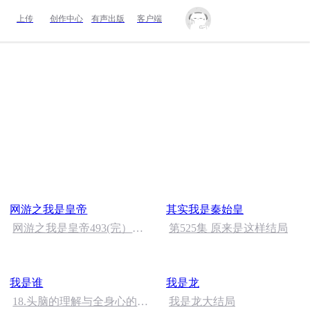
上传
创作中心
有声出版
客户端
网游之我是皇帝
其实我是秦始皇
网游之我是皇帝493(完）
第525集 原来是这样结局
【自清播讲】
我是谁
我是龙
18.头脑的理解与全身心的体
我是龙大结局