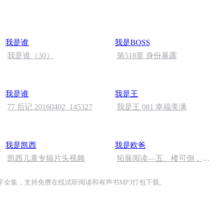
完）
我是谁
我是BOSS
我是谁（30）
第518章 身份暴露
我是谁
我是王
77 后记 20160402_145327
我是王 081 幸福美满
我是凯西
我是欧爸
凯西儿童专辑片头视频
拓展阅读—五、楼可倒，人
心不能倒，国家、民族不会
倒（3）
全集，支持免费在线试听阅读和有声书MP3打包下载。