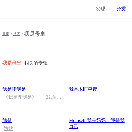
发现
分类
我是母皇
>
>
首页
搜索
我是母皇
相关的专辑
我是即我是
我是木匠皇帝
《我是即我是》——22.童话
镇下
我是
Momself-我是妈妈，我是我
自己
姑姑