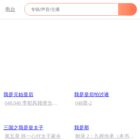
电台
我是元始皇后
我是皇后怕过谁
048.046 李郁风领便当
048章-2
了。。。
三国之我是皇太子
我是那
第五章 得一心付太子家令
附录 2：九师传承（本书