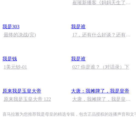
崔璀新播客《妈妈天生了不
起》上线啦！
我是303
我是谁
最终的决战(完)
17，还有什么好谈？还有
吗？
我是钱
我是谁
1美元钞-01
027 你是谁？（对话录）下
原来我是玉皇大帝
大唐：我摊牌了，我是皇帝
原来我是玉皇大帝 122
大唐，我摊牌了，我是皇帝
422（完）
喜马拉雅为您推荐我是母皇的精选专辑，包含正品授权的连播声音和文字