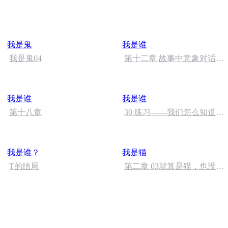
会
我是鬼
我是谁
我是鬼04
第十二章 故事中意象对话
附“作为佛教方便法门的意象
对话”下
我是谁
我是谁
第十八章
30 练习——我们怎么知道自
己有进步
我是谁？
我是猫
T的结局
第二章 03就算是猫，也没有
那么随便就被造出来的