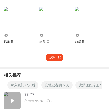
8464
2686
3099
我是谁
我是谁
我是谁
换一批
相关推荐
嫁入豪门77天后
疫地记者的77天
火爆医妃冷王77日
77-77
卡卡西红橘
30