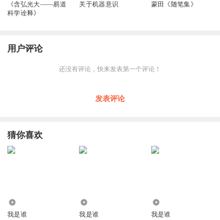
《含弘光大——易道
关于机器意识
蒙田《随笔集》
科学诠释》
用户评论
还没有评论，快来发表第一个评论！
发表评论
猜你喜欢
2819
887
5489
我是谁
我是谁
我是谁