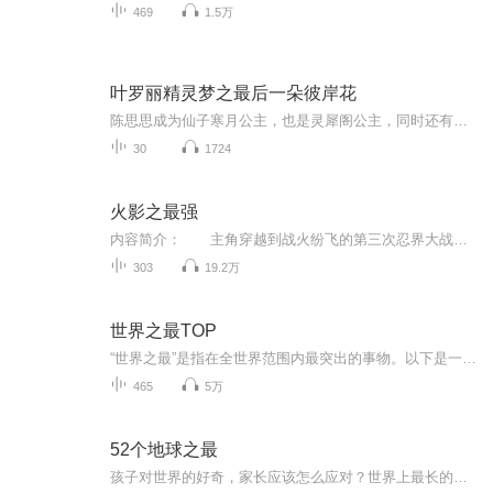
469
1.5万
叶罗丽精灵梦之最后一朵彼岸花
陈思思成为仙子寒月公主，也是灵犀阁公主，同时还有多重身份。其中一个最重要的身份就是：彼岸公主。彼岸公主是专门守护彼岸花的最强大的存在，也是惟一一个被彼岸花认可的人。彼岸花联系着其他自然事物，如果世界上没有彼岸花了，那么这三大界联系着自然...
30
1724
火影之最强
内容简介： 主角穿越到战火纷飞的第三次忍界大战时期，将一步步变的强大，超越一个个强者，最终站在忍界的颠峰。没有是非，没有善恶最终只为了生存下去，生存是主角的第一法则。主角只有一个老婆，绝对不后宫是本书第二法则。 没有内功，没有修真，...
303
19.2万
世界之最TOP
“世界之最”是指在全世界范围内最突出的事物。以下是一些例子： 最高的山峰 - 珠穆朗玛峰是世界最高峰，海拔约8848.86米，位于中国与尼泊尔边界。 最大的动物 - 蓝鲸是世界上最大的动物，体长可达30米，体重可达200吨左右，主要生活在全球各大海洋。 最大...
465
5万
52个地球之最
孩子对世界的好奇，家长应该怎么应对？世界上最长的河流是哪条？最长的山脉叫什么名字？世界上最大的撒哈拉沙漠在哪里呢？最高的的珠穆朗玛峰是多高呢？这些地理奇观，对于孩子来讲，是多么神奇地存在，而我们能给孩子的仅仅是一个答案吗？不是！这其实是一个时机，一个给孩子积极、正确科学启蒙的时机，一个呵护孩子好奇心的敏感期。52期音频，52个地球之最，52幅地球的最美景观...