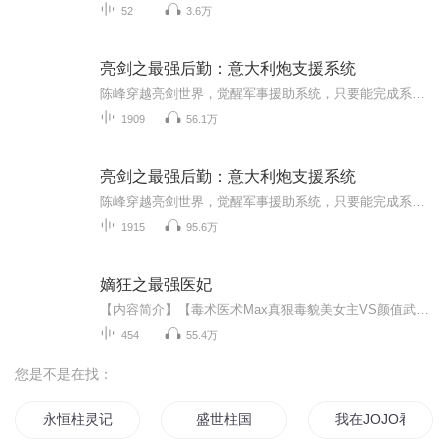
52
3.6万
亮剑之最强后勤：意大利炮支援系统
陈峰穿越亮剑世界，觉醒军事援助系统，只要能完成系统的任务。陈峰便能获取功勋值，能够兑换更多更强的先进精良武器。而系统指定唯一生意伙伴便是李云龙。陈峰便不断的与李云龙做生意，从此，老李打上了富裕仗。于是，旅长经常给独立团打电话：李云龙，我...
1909
56.1万
亮剑之最强后勤：意大利炮支援系统
陈峰穿越亮剑世界，觉醒军事援助系统，只要能完成系统的任务。陈峰便能获取功勋值，能够兑换更多更强的先进精良武器。而系统指定唯一生意伙伴便是李云龙。陈峰便不断的与李云龙做生意，从此，老李打上了富裕仗。于是，旅长经常给独立团打电话：李云龙，我...
1915
95.6万
嫡狂之最强医妃
【内容简介】【毒术医术Max真狠毒貌美女主VS颜值武力Max假无害忠犬男主】第一毒师“剔骨刀”温含玉穿越书中世界，成了国公府痴傻丑陋的嫡小姐。人前她是温家傻女，人后她是无双毒医，一手绝世医毒之术惊绝天下。他是贵妃之子，却也是从死亡的炼狱里爬出来...
454
55.4万
您是不是在找：
永恒柱灵记
盛世柱国
我在JOJO看戏的