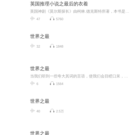
英国推理小说之最后的衣着
英国神剧《莫尔斯探长》由柯林.德克斯特所著，本书是探长系列之一。内容简介： 性感迷人的十七岁少女维勒莉•泰勒在上学的路上失踪了，警方却一筹莫展。莫尔斯探长坚信她已经死了，但又是谁在两年后寄给她父母一封信说“我很好，别担心”呢？ 莫尔斯遇到了...
47
5760
世界之最
32
1848
世界之最
当我们听到一些夸大其词的言语，使我们会目瞪口呆，当我们听到一些前所未闻的事，我们会疑惑丛生，当我们看到这些千奇百怪，异彩缤纷的世界之最，相信我们会叹为观止那就请你开始收听吧
6
1564
世界之最
40
2.5万
世界之最