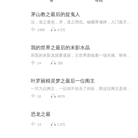
客
尊祖
茅山教之最后的捉鬼人
法，道之基也，术，道之用也。秘藏寄魂牌，入门孤夭贫，三茅上中下，绝学鬼神惊！茅山最为神秘的末代掌教，带领弟子张守一闯荡天下，降妖伏魔、探险寻宝、化解千年古怨、纵横阴阳两界，揭开道法世界的神秘面纱！
1488
4.9万
我的世界之最后的末影水晶
邪恶的末影龙就要逃脱，主世界面临着一场灾难。唯有找到末影水晶，才能制服末影龙，拯救主世界。史蒂夫和朋友穿越到史蒂夫.亚历山大所在的时代……
14
285
叶罗丽精灵梦之最后一位阁主
一共九位阁主，一位却不知去了何处，那这位阁主是谁？现在在哪里？答案全在故事里。
10
4979
恐龙之最
14
1.9万