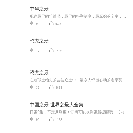
中华之最
现存最早的竹简书，最早的科举制度，最原始的文字，最早的一部创世史诗，最早的磬，最早的戏剧，最早的一部无声故事片，最早的岩画，最早的装饰艺术品，最早的一部编年体史书，涵盖文化、科学，教育、体育、语言、文字，文学，音乐，舞蹈，戏曲，电影，绘...
9
930
恐龙之最
17
1492
恐龙之最
在地球生物史的芸芸众生中，最令人怦然心动的名字莫过于恐龙了，他们可是统治过地球长达1.6亿年的霸主，这个庞大的恐龙家族中，既有聪明的伤齿龙，也有笨笨的剑龙，既有温顺的梁龙，也有凶残的暴龙……现在就让我们一起坐上时空穿梭机，重返恐龙时代，去体...
31
4635
中国之最·世界之最大全集
日更5集，不定期爆更！订阅可以收到更新提醒哦~ 【内容简介】 《中国之最·世界之全集》总体分为中国篇和世界篇，每篇皆广泛涉猎天文地理、自然景观、生物科学、建筑交通、历史人文、影视艺术、军事体育等各项“之最”，内容可谓包罗万象、精彩纷呈。...
99
1133