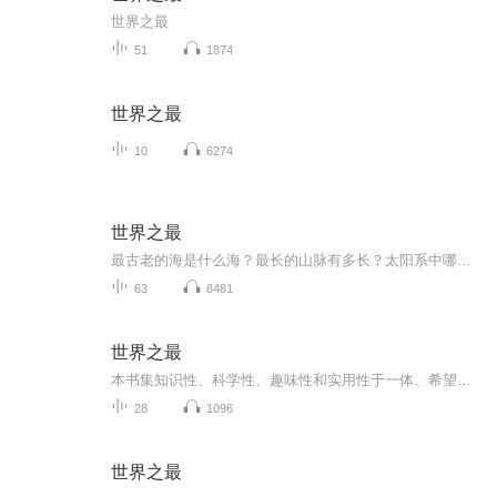
世界之最
51
1874
世界之最
10
6274
世界之最
最古老的海是什么海？最长的山脉有多长？太阳系中哪科行星卫星最多？最普通的传染病是什么？最古老的农作物是什么？世界上哪个国家面积最小？最早的乒乓球运动是怎么样产生的？海拔最高的宫殿在哪？最古老的画有多少年了？最长的汽车有多长？历史上最大规...
63
8481
世界之最
本书集知识性、科学性、趣味性和实用性于一体、希望收听本书的大朋友小朋友们，和萝卜妈妈一起开启一段绚烂色彩的听书之旅吧…..书籍信息：世界之最内容重点：本书集天文地理、动物植物、科学技术、交通体育、人文社会等“最”之大全……主播介绍：一个爱...
28
1096
世界之最