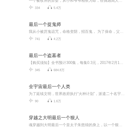
一个被收养的弃婴，从小和爷爷相依为命，在偶遇高人崔三爷后，他的命运发生了翻天覆地的变化。从丢失的七万块钱开始，到得知一次出手便可换得百万巨款，以及事后任意选取宝物的特权，这一切都见证了他踏入隐秘行业的一扇门。崔三爷不仅是他的师父，更是引...
334
5.4万
最后一个捉鬼师
我从小被厉鬼诅咒，命格变阴，招百鬼， 为了保命，父亲给我找了个不人不鬼的媳妇……
741
4.2万
最后一个盗墓者
【购买须知】全书预计300集，每集0.3元，2017年2月1日上线当天更新10集，前10集为试听，每天更新2 集/当天更新完毕。在购买过程中，如有任何问题，可以在微信搜索公众号【bestxmly】或搜索【喜马拉雅付费精品】来随时咨询问题，客服小伙伴们会为您贴心解答。
345
684.8万
全宇宙最后一个人类
为了延续文明，世界政府执行“火种计划”，派遣二十名宇航员，驾驶着火种号飞船，携带着人类基因库及众多种子、胚胎、物资等，前往遥远的海王星外天体——塞德娜星，希望能在那里将文明延续下去。
90
1.6万
穿越之大明最后一个狠人
魂穿越到大明最后一个皇太子朱慈烺的身上，以一个狠字贯穿一生。杀建奴，灭流寇，斩贪官，开海禁，扬国威。这个太子很凶残，打仗比建奴还可怕，剿匪比流寇还折腾，搂银子比贪官还彻底。我大明，将士铁骨铮铮，文人傲骨长存！——大明天武大帝朱慈烺！本书...