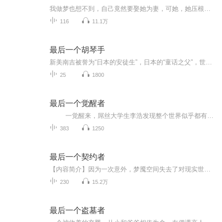
我做梦也想不到，自己竟然要娶她为妻，可她，她压根不是人……我做梦也想不到,自己竟然要娶一起长大的妹妹为妻,可我这个妹妹,她压根不是人……用村里人的话说,我是个不祥之人,出生那天村里下了场罕见的大暴雪,母亲难产而死,父亲因失去母亲,伤心过度相继离世,家里就只剩下了我和奶奶。尽管奶奶知道我是个丧门星,但好歹是咱家的独苗,所以对我还是疼爱有加,只不过当时那年代还没有奶粉,母亲又离世,我连活下去都是很大的问题，可是我做梦也想不到，自己竟然要娶一起长大的妹妹为妻，可我这个妹妹，...
116
11.1万
最后一个胡琴手
新美南吉被誉为“日本的安徒生”，日本的“童话之父”，世界儿童文学界的天才作家。《新美南吉童话集》精选日本童话作家新美南吉家喻户晓的童话故事，如《小狐狸买手套》《狐狸阿权》《花木村和盗贼们》《去年的树》等等。故事大部分以小动物作为主人公，...
25
1800
最后一个觉醒者
一觉醒来，屌丝大学生李浩发现整个世界似乎都有点不正常了。曾经的华夏首富死皮赖脸要收他做女婿；万人追捧的校园女神向他发动了倒追攻势；直播平台的帐号莫名其妙变成了最高等级的黑金贵宾；甚至连华夏军方的兵王战神也屁颠屁颠跑来大献殷勤...
383
1250
最后一个契约者
【内容简介】因为一次意外，梦魇空间失去了对现实世界的掌控，失去了召集契约者的能力，现实世界沦为契约者们的乐园，陆宁成为了梦魇空间00000号唯一契约者。在动漫世界，他是梦魇空间最后的独苗，在现实世界，他是其他契约者的爸爸。“来来来，主线任务都...
230
15.2万
最后一个盗墓者