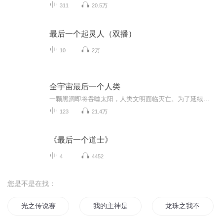
311
20.5万
最后一个起灵人（双播）
10
2万
全宇宙最后一个人类
一颗黑洞即将吞噬太阳，人类文明面临灭亡。为了延续文明，世界政府执行“火种计划”，派遣二十名宇航员，驾驶着火种号飞船，携带着人类基因库及众多种子、胚胎、物资等，前往遥远的海王星外天体——塞德娜星，希望能在那里将文明延续下去。几十年岁月悄然...
123
21.4万
《最后一个道士》
4
4452
您是不是在找：
光之传说赛亚
我的主神是赛利亚
龙珠之我不是赛亚