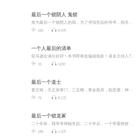
最后一个锁阴人 鬼锁
身为最后一个锁阴人的我，为了寻找失踪的爷爷，闯关东时意外发现有一神秘的势力为了把锁阴人彻底根除，已经布局了近千年，我又是一路钻深山、下古墓、访秘境，揭示出一个惊天的秘密。锁阴人不仅是解决阴阳界的因果纠葛，还有妄图打通生死通道，祸乱两界，...
152
5.4万
一个人最后的清单
亚马逊近满分好评！本书即将改编成电影！著名主持人?畅销书作家 蔡康永 畅销书作家?梦想达人 郑匡宇 畅销书作家 李伟文 作家?广播主持人 吴若权 感动推荐！大卫的故事被他的一个学生发表在《迈阿密先锋报》上，立即引起全美瞩目，《今日美国报》，《赫芬顿...
33
1297
最后一个道士
査文斌，天正派掌门，三足蟾，黄金面具，如意册，神秘的羌族文字，最后一个道士，历经种种磨难，只为探究天道……【直播回放，没有后期，磕磕吧吧，不建议听】
72
9.1万
最后一个锁龙冢
二十年前，我爷爷神秘失踪。二十年后，一个带着棺材的病人闯进我的草药铺。更离奇的是，一个黑衣老头非要把他那美若天仙的孙女许给我。我身陷神秘领域，遭遇一系列谜团……大禹为何治水？这世界到底有没有龙？全国各地的锁龙冢到底连着什么？这一切，得从...
185
1.9万