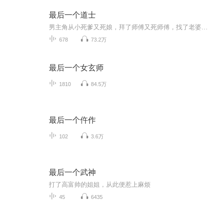
最后一个道士
男主角从小死爹又死娘，拜了师傅又死师傅，找了老婆，老婆又死了，干啥啥不行，吃啥啥不剩的主角，能否逆天改呢，天生的无根水命，又是否会让主角有不一样的境遇呢？让我们一起来听听赵小道的冤种故事把！
678
73.2万
最后一个女玄师
1810
84.5万
最后一个仵作
102
3.6万
最后一个武神
打了高富帅的姐姐，从此便惹上麻烦
45
6435