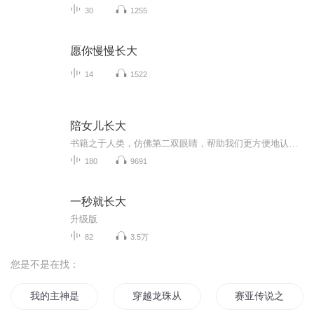
30
1255
愿你慢慢长大
14
1522
陪女儿长大
书籍之于人类，仿佛第二双眼睛，帮助我们更方便地认识了我们所处的大自然和人类社会。当我们还是小孩子的时候，爸爸妈妈大多已经开始向咿呀学语的孩子传递书籍中的世界，吸引小孩子阅读了。阅读对于人的意义不言而喻。对于小宝宝更是如此。带小宝宝享受阅...
180
9691
一秒就长大
升级版
82
3.5万
您是不是在找：
我的主神是赛利亚
穿越龙珠从赛亚人开始
赛亚传说之龙珠