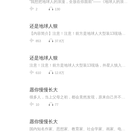
“我想把地球人的浪漫，全放在你面前”——《地球人的浪漫》 这个世界上每个人对浪漫的理解都不同，那不如把地球人的浪漫全都给你。 2021白帆BAI全新原创单曲《地球人的浪漫》 白帆BAI“BAI氏浪漫”又一甜蜜单曲，在钢琴和吉他，贝斯，鼓的交织下，为大家呈现了白帆BAI创作出来的浪漫情歌，这首歌的编曲采用了最经典的传统配器进行编曲的同时，温柔细腻的人声中也加入了丰富的和声来烘托甜蜜浪漫的气氛。 “在这个星球上，是否有个人也和你一样孤单，是...
2
130
还是地球人狠
【内容简介】注意！注意！前方是地球人大型装13现场，外星人慎入，否则后果自负，勿谓言之不预也！文字版权方：阅文听书【作者/主播简介】作者：剑舞秀，网络小说作家。主播：恋恋有声工作室【购买须知】1、本作品为付费有声书，前102集为免费试听，购买成...
853
37.8万
还是地球人狠
注意！注意！前方是地球人大型装13现场，外星人慎入，否则后果自负，勿谓言之不预也！本小说为AI合成小说，完全免费收听，无须购买，即可收听版权归原作者所有，欢迎原创作者合作播出
610
12.8万
愿你慢慢长大
很多人，当上父母之初，都会竟然发现，原来自己并不比当年的父母更懂教孩子；还会发现，自己仍然在不知不觉的延续自身的经历教孩子，当年那些被自己痛恨的做法，依然被施加在下一代身上。 希望这本书，能让你“慢”下来，静下来。 欣赏（感受）成长本身所...
10
77
愿你慢慢长大
国内知名作家、思想家、教育家、社会学家、画家、电台主持人、咖啡店老板，坐在一起分享对孩子的爱与期待。一场关于教养的真心话。作者：刘瑜、周国平、庆山、贾平凹、刘慈欣、冯唐、李银河、古典、一念、王森作为一位妈妈，我全力推荐，仅是每晚夜读，如...