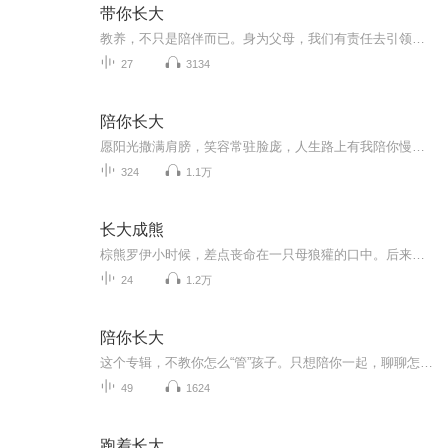
带你长大
教养，不只是陪伴而已。身为父母，我们有责任去引领、教导，给孩子永不放弃的信任与爱。教养，不是去塑造一个完美小孩。我们能做的，是坚定的带着孩子，一起走向那不确定的未来。
27
3134
陪你长大
愿阳光撒满肩膀，笑容常驻脸庞，人生路上有我陪你慢慢成长！
324
1.1万
长大成熊
棕熊罗伊小时候，差点丧命在一只母狼獾的口中。后来妈妈夏洛特为了救罗伊而被森林恶霸所罗门杀死，他变成了孤儿，过着流离失所、饱尝艰辛的生活。在流浪时，他遇到了尖酸刻薄的熊兄妹，神神叨叨的花栗鼠，结识了身世复杂、富有正义感的白狼丹，还得到了心...
24
1.2万
陪你长大
这个专辑，不教你怎么“管”孩子。只想陪你一起，聊聊怎么“爱”孩子。我们都不是天生的好爸爸、好妈妈。是孩子来了，我们才学着成为父母。所以，这不是一个大人陪孩子的故事。这是一个孩子和大人，互相陪伴、一起长大的故事。
49
1624
跑着长大