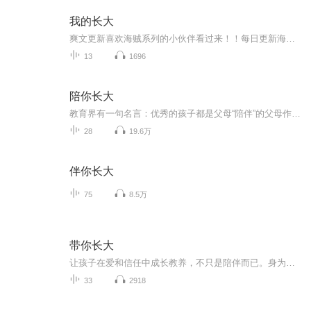
我的长大
爽文更新喜欢海贼系列的小伙伴看过来！！每日更新海贼王多人有声剧《海贼王之雷神之怒》欢迎您的订阅点击直达欢迎各位小耳朵莅临
13
1696
陪你长大
教育界有一句名言：优秀的孩子都是父母“陪伴”的父母作为孩子一生的老师，父母的陪伴是孩子最需要的教育真正高质量的陪伴，并非一直在场，也不是溺爱式地围着孩子转而是取决于父母是否掌握了符合孩子年龄阶段的交流方式，以及是否关注到孩子的身心健康只...
28
19.6万
伴你长大
75
8.5万
带你长大
让孩子在爱和信任中成长教养，不只是陪伴而已。身为父母，我们有责任去引领、教导，给孩子永不放弃的信任与爱。教养，不是去塑造一个完美小孩。我们能做的，是坚定地带着孩子，一起走向那不确定的未来。
33
2918