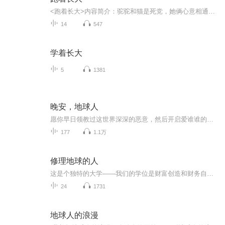
<跑着长大>内容简介：驼驼和猫是死党，她俩心意相通。和那些终日文文静静端坐在教室里上课的女孩们不同，不论酷暑还是严冬，她们俩多半挥汗如雨地在体育场奔跑着，感受着阳光、风、尘土，还有天上的白云。终于有一天，驼驼厌倦了这种奔跑……彭学军◎著
14
547
学着长大
5
1381
晚安，地球人
愿你早日领教过这世界深深的恶意，然后开启爱谁谁的快意人生。夜很静，故事很长，不知长话短说能否道出其中深情悲欢。节目内容的文字版和音乐已经添加到 微信号“i魔镜” 内了，喜欢节目内容的听众可以去逛逛啦~~~
177
1.1万
修理地球的人
这是个独特的大学——我们的学位是财富创造和财务自由，我们的专业是社区发展，或者称为组织领导力。我们的核心课程是目标确立、梦想培养、人际技巧、社区建造技巧、态度建立、沟通技巧、自信技巧、团队技巧、领导力技巧。我们的团队使命——我们要帮助更...
24
1731
地球人的浪漫