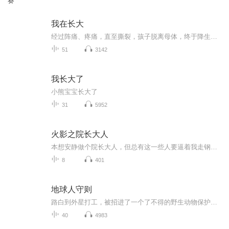
赛
我在长大
经过阵痛、疼痛，直至撕裂，孩子脱离母体，终于降生了！我在长大——孩子愉快地前行，离你越来越远；你却不断失落、失望，甚至痛苦！这是精神上的新生。 放手放手放手，放他高飞！ 这一辑，都是我早年的作品，大多发表在《父母必读》我在长大专栏，小部分...
51
3142
我长大了
小熊宝宝长大了
31
5952
火影之院长大人
本想安静做个院长大人，但总有这一些人要逼着我走钢丝冒险，让我不得不做出改变世界的举动，好吧！那我就自己建立一个帝国。自来也！纲手和木叶就交给你了，日斩不适合坐火影的位置。水之国！请你靠边站，大海只需要一个霸主...
8
401
地球人守则
路白到外星打工，被招进了一个了不得的野生动物保护区，和各种毛茸茸们的故事。
40
4983