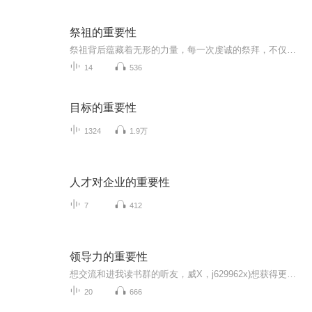
祭祖的重要性
祭祖背后蕴藏着无形的力量，每一次虔诚的祭拜，不仅让祖先安息，更能为活着的人带来福气，家族的好运就会川流不息！助力后代在各个方面都顺风顺水，平安顺遂。孝亲祭祖=福气不止，财富不断!
14
536
目标的重要性
1324
1.9万
人才对企业的重要性
7
412
领导力的重要性
想交流和进我读书群的听友，威X，j629962x)想获得更多的智慧，拥有富人思维，成功思维吗？快来和我们一起交流和探讨吧！！智慧是分辨差异的能力智慧是解决问题的能力智慧是运用知识的能力智慧是正确选择的能力智慧是克服恐惧的关键智慧是制造财富的工场我...
20
666