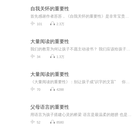
自我关怀的重要性
首先感谢作者苏苏，《自我关怀的重要性》是非常宝贵并带着满满情谊的作品。给予现今的我们一种关怀和一份内心的疗愈。通过持续不断地练习自我关怀，每个人都能够完成并达到觉醒与自由的彼岸。当你真正拥有自我关怀的能力，你一定能面对前路的挑战。请你从...
101
2.3万
大量阅读的重要性
我们的教育为何让孩子不愿主动读书？ 我们应该给孩子推荐什么样的书？ 精读与泛读哪个方法更值得提倡？ 什么才是真正的阅读？ 为什么要进行大量阅读？ 基础得靠阅读来奠定，大量阅读，是基础教育的起点。大量阅读，可训练四种语文能力： 很快看懂文章，并且抓到文章的重点 正确且清楚地表达自己的想法 写文章合乎逻辑，不自相矛盾 文章内容不落俗套，有独到的见解
34
1.3万
大量阅读的重要性
《大量阅读的重要性》：别让孩子成“识字的文盲” 你家孩子识字不少，却读不懂数学题？写作文总干巴巴没话说？教育家李家同的这本“教育醒世书”，直接戳破基础教育的核心真相：大量阅读，才是所有能力的起点。 很多家长陷在“精读误区”里——逐...
70
4288
父母语言的重要性
用语言为孩子搭建心灵的桥梁 语言是最温柔的翅膀 也是最锋利的剑……父母语言的力量：一句“我爱你”能让孩子感到被无条件接纳；一句“我相信你”能点燃他们探索世界的勇气；一句“慢慢来”能教会他们面对挫折的韧性。父母的语言，是塑造孩子大脑、性格与...
52
8580