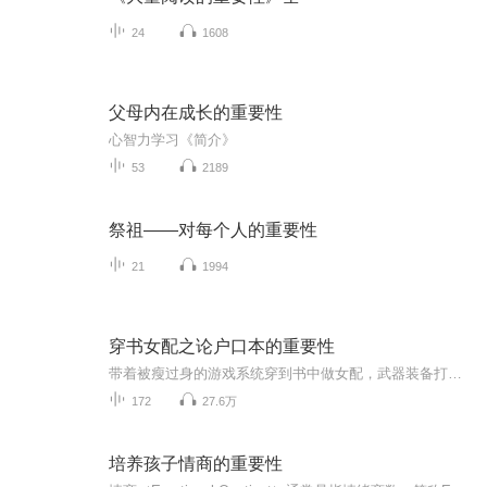
24
1608
父母内在成长的重要性
心智力学习《简介》
53
2189
祭祖——对每个人的重要性
21
1994
穿书女配之论户口本的重要性
带着被瘦过身的游戏系统穿到书中做女配，武器装备打怪升级，前线拼杀，网络惊魂，校园是非，身世迷雾，星际流浪。一个慢慢融合游戏法则的世界，一群被圈养的B*OSS和N*PC，被强加在身上的权利和义务。西瓜：还能不能一起好好玩刷怪摸尸体了？游戏和现实哪个才是她真实的存在？其实只要那个人站在身边，无论哪里都是她的真实。
172
27.6万
培养孩子情商的重要性