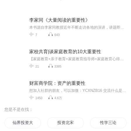
李家同《大量阅读的重要性》
本书源自李家同教授近年不断走访各地的演讲，讲题即为"大量阅读"的重要性，延续其对奠定基础人文教育的重视，对弱势儿童的关怀，以及对城乡教育差距的关注。大量阅读是基础教育的起点。"不能阅读"和所谓的文盲不同，它是只读了一本书或一篇文章，却弄不清...
7
643
家校共育|谈家庭教育的10大重要性
【家庭教育+亲子教育+家庭教育指导师+家庭教育心得体会+家长教育+家校合作+家庭教育方法】为人父母的挑战 从孩子没出生就开始了孩子没出生时，担心他不够健康，发育差孩子出生以后，希望他人格健全，有教养孩子没长大时，担心他学得不足，不优秀孩子长大以后，希望他懂得社交，情商高孩子的成长只有一次不能等他长大，再学习如何成为好父母您将收获父母的觉醒—家长毁了孩子的4种教育方式告诉你如何退一步就能建立良好的亲子关系只要两点让你解决和孩子的沟通问题亲子教育提升成绩的三大核心步骤哈佛父母培养孩子的七大核心能力如何做一位引导型父母，让孩子养成独立解决问题的能力孩子健康快乐一生，从小父母必须给到的5大养分适合人群：适合人群：希望快速提升孩子学习成绩的家长;想解决孩子作业拖拉等各种学习问题的家长;面对孩子坏习惯感到束手无策的家长;培养孩子不知所措，面对孩子叛逆头疼的家长;学校老师等教育工作者;
21
3385
财富商学院：资产的重要性
想加入社群的朋友，可以加微：YCXNZB16 交流什么是资产？什么是负债？对于这两个问题，可能绝大多数人会不屑于回答，因为问题太过于简单以至于没有讨论的价值，你可能会告诉我自己去百度它们的定义。或者认为我是一个上课不认真听课的坏学生，因为会计学教...
1450
4.6万
您是不是在找：
仙界投资大鳄
投资北宋
性学三论