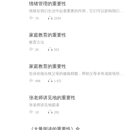
情绪管理的重要性
情绪在我们生活中起着重要的作用，它们可以影响我们的心理状态，思维方式和行为举止。为什么情绪会产生如此深远的影响？这个问题涉及到生物学，心理学和社会文化等方面，在本文中，我们将探索情绪对我们产生影响的关键因素。
76
2334
家庭教育的重要性
教育立法
26
551
家庭教育的重要性
告诉你做合格父母的修炼精髓，帮助父母卓有成效地培养快乐、有责任感的下一代。会爱才是真爱，不会爱还爱那是伤害，真爱需要学习。要想让孩子成为最优秀的人，就要让自己的爱变得有意义。父母，是最直接影响下一代的重要推手，让我们放松做父母、超脱做父母！
498
1.9万
张老师讲见地的重要性
张老师讲见地圆满
18
281
《大量阅读的重要性》全