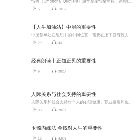
情商（Emotional Quotient）通常是指情绪商数，简称EQ，主要是指人在情绪、意志、耐受挫折等方面的品质，其包括导商（LQ）等。总的来讲，人与人之间的情商并无明显的先天差别，更多与后天的培养息息相关。本期讲解如何培养孩子高情商的方式方法
5
1016
【人生加油站】中层的重要性
中层领导处在组织中的中间位置，需要在上下皆有压力的环境中游刃有余地开展工作，是组织中信息上下畅通传导的桥梁。因此，中层领导要面对的人际关系要比一般人更复杂。对上，中层领导是被管理者，需要掌握与上级有效沟通的技巧和方法。在上级眼中，中层不...
29
43
经典朗读丨正知正见的重要性
9
3923
人际关系与社会支持的重要性
人际关系和社会支持对个人的心理健康、职业发展和生活质量都有着至关重要的作用。通过积极建立和维护良好的人际关系，主动获取社会支持，我们不仅能够提升自己的幸福感和生活质量，还能为社会的和谐与进步做出贡献。
93
2879
玉骑内练法 金钱对人生的重要性
10
4.9万