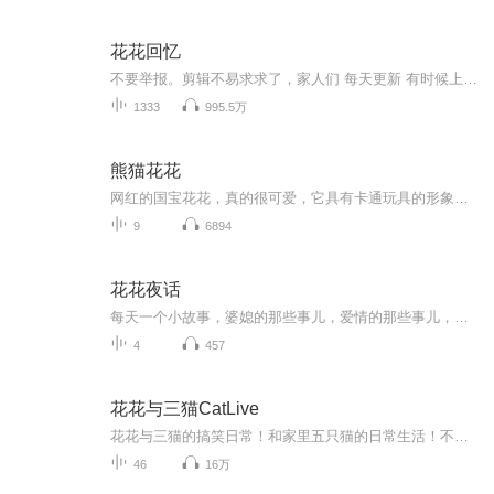
花花回忆
不要举报。剪辑不易求求了，家人们 每天更新 有时候上传不成功 可以私信我 单独发
1333
995.5万
熊猫花花
网红的国宝花花，真的很可爱，它具有卡通玩具的形象，干啥都慢，没见有脾气；来了解有关大熊猫的生物学科普知识吧！
9
6894
花花夜话
每天一个小故事，婆媳的那些事儿，爱情的那些事儿，婚姻的那些事儿。这些事儿组成了我们的人生。分享他人的故事，从中感悟生活点亮自己的人生...
4
457
花花与三猫CatLive
花花与三猫的搞笑日常！和家里五只猫的日常生活！不定时更新哟，快来看！
46
16万