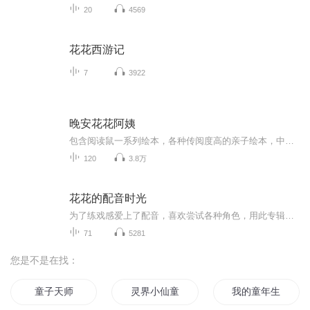
20
4569
花花西游记
7
3922
晚安花花阿姨
包含阅读鼠一系列绘本，各种传阅度高的亲子绘本，中国传统成语故事，神话故事。阅读鼠：儿童百科亲子共读书籍，这一系列涵盖了各种职业介绍以及历史人文地理，非常适合幼儿园宝宝的科普，小宝宝和大宝宝都很爱听～成语神话：中华悠久历史留给了我们很多瑰...
120
3.8万
花花的配音时光
为了练戏感爱上了配音，喜欢尝试各种角色，用此专辑分享自己练习的各种配音作品，纪念自己的配音成长历程和快乐时光。喜欢的小伙伴欢迎订阅收藏和交流。
71
5281
您是不是在找：
童子天师
灵界小仙童
我的童年生活