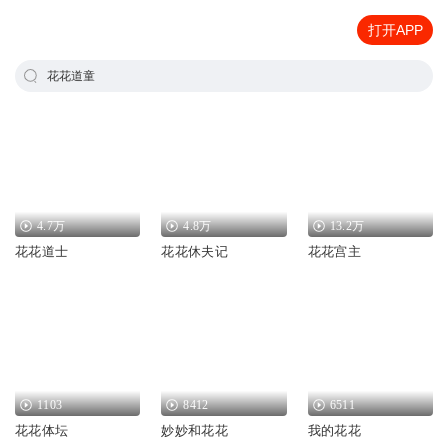
打开APP
花花道童
4.7万
4.8万
13.2万
花花道士
花花休夫记
花花宫主
1103
8412
6511
花花体坛
妙妙和花花
我的花花