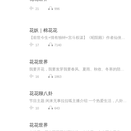
21
996
花妖｜棉花花
【前世今生+情有独钟+宫斗权谋】《昭阳殿》作者仙侠古言，谱写一段祁连仙境白梅与真龙、雪花转世历劫的催泪故事。 执念千年终不负，痴恋一生终不悔！聪慧坚韧的外科女医生VS多疑冷酷的战神将军！ 遇见他，是她前世的缘，也是今生的劫。真龙布雨之恩，白梅...
17
7140
花花世界
我要开花，我要发芽我要春风、夏雨、秋收、冬寒的陪伴“花花”世界不必当真闲来无事聊话题，生活不能缺“八卦”时而聒噪，时而恬静在生活中“阅读”意义，在成长中“探究”生活。生活碎片and学习/感悟/话题/分享。欢迎收听+订阅+关注+月票
16
1863
花花聊八卦
节目主题:闲来无事拉拉呱主播介绍:一个热爱生活，八卦，爱叨叨，喜欢八卦的小青年，欢迎大家互关互粉主播寄语:不同视角，不同心情，来和大家分享讨论社会上的爱恨情仇，人文社科，八卦热点，欢迎大家和主播一起怀着更好的心情走向更美的未来更新频率:一周...
10
643
花花世界