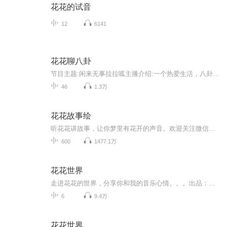
花花的试音
12
6141
花花聊八卦
节目主题:闲来无事拉拉呱主播介绍:一个热爱生活，八卦，爱叨叨，喜欢八卦的小青年，欢迎大家互关互粉主播寄语:不同视角，不同心情，来和大家分享讨论社会上的爱恨情仇，人文社科，八卦热点，欢迎大家和主播一起怀着更好的心情走向更美的未来更新频率:
46
1.3万
花花故事绘
听花花讲故事，让你梦里有花开的声音。欢迎关注微信公众号：huaerstory 。
600
1477.1万
花花世界
走进花花的世界，分享你和我的音乐心情。。。出品：士兵小站音乐台/主编/美工/文案/剪辑：子恒/监制：浩然/外宣：向南/播音：花花/听友互动群：277072910/电台招聘群：277072003/只有你想不到的，没有你听不到的，士兵小站，你我的心灵驿站。
6
9.4万
花花世界