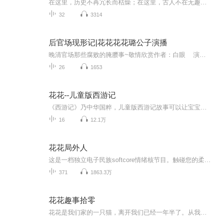
在这里，历史不再冗长而枯燥；在这里，古人不在无趣而扁平......花花世界，将历史长河中的人与事放入万花筒中，你会发现，历史是有趣而精彩的，古人是立体而鲜活的！在轻松愉悦的心情中了解他们，增长知识，快来听花花趣谈名人事，带您换个角度看世界！
32
3314
后官场现形记|花花花花璐公子演播
晚清官场那些腐败的腌臜事~敬情欣赏作者：白眼 演播：花花花花璐公子 后期：曲姎喜欢的听友们送送票呀~花花花花璐公子在这里谢谢各位友友了~
26
1653
花花--儿童版西游记
《西游记》乃中华国粹，儿童版西游记故事可以让宝宝们用适合自己的角度，既可以开心快乐的渡过成长的时光，同时也感受到了文化熏陶。
16
12.1万
花花局外人
这是一档独立电子民族softcore情绪核节目。触碰您的柔软心灵，舔舐您的情感世界。让爱簇拥你我，让情充满人间。欢迎收听花花局外人。局外生花，祝您开心。
371
1863.3万
花花趣事拾零
花花是我们家的一只猫，离开我们已经一年半了。从我认识她到她离开足有二十一年。因为她的乖巧、可爱，一直让人难以忘怀，忍不住随手写了几行字下来......