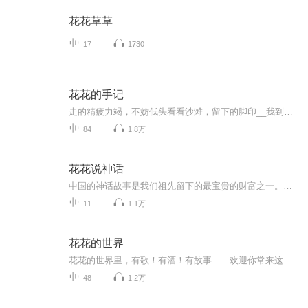
花花草草
17
1730
花花的手记
走的精疲力竭，不妨低头看看沙滩，留下的脚印__我到平台发的第一条声音就是原创，继续走，我的宝藏说给你听，欢迎评价，订阅，宣泄，同行...
84
1.8万
花花说神话
中国的神话故事是我们祖先留下的最宝贵的财富之一。神话的创造过程往往存在真实历史的影子，寄予了人们无限的渴望与期许，试图告诉我们从哪里来，我们是谁，我们将往何处去……
11
1.1万
花花的世界
花花的世界里，有歌！有酒！有故事……欢迎你常来这里坐坐！留下自己的痕迹！
48
1.2万