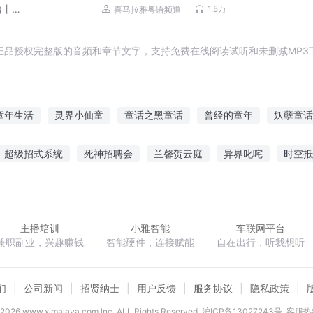
（粤语）
篇丨
1.5万
喜马拉雅粤语频道
正品授权完整版的音频和章节文字，支持免费在线阅读试听和未删减MP3
童年生活
灵界小仙童
童话之黑童话
曾经的童年
妖孽童话
童子天师
重生之童星归来
童年异事
再见吧童年
童话童话
超级招式系统
死神招聘会
兰馨贺云庭
异界叱咤
时空抵
均
前辈的伟业
青春在进行
最强之麒麟
沧桑唯我主宰
主播培训
小雅智能
车联网平台
兼职副业，兴趣赚钱
智能硬件，连接赋能
自在出行，听我想听
们
公司新闻
招贤纳士
用户反馈
服务协议
隐私政策
2026
www.ximalaya.com lnc. ALL Rights Reserved
沪ICP备13027243号
客服热线