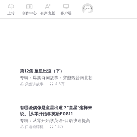
上传
创作中心
有声出版
客户端
第12集 童星出道（下）
专辑：
爆笑诗词故事：穿越魏晋南北朝
4.3万
朵狸讲故事
有哪些偶像是童星出道？“童星”这样来
说。|从零开始学英语E0811
专辑：
从零开始学英语-口语快速提高
1.5万
口语粉碎机