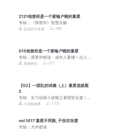
2121他曾经是一个家喻户晓的童星
专辑：
《厚黑学》智慧全解
386
品读四大名著
015他曾经是一个家喻户晓的童星
专辑：
厚黑学精读：成年人要懂一点人
性
227
风物绝伦
【02】一团乱的试镜（上）童星选拔案
2
专辑：
实习侦探小泼猴之暑期安全篇丨
反诈丨生活安全
1.5万
小泼猴故事
vol.1017 童星不同路, 子役切东渡
专辑：
大内密谈