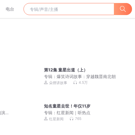
电台
第12集 童星出道（上）
专辑：
爆笑诗词故事：穿越魏晋南北朝
4.5万
朵狸讲故事
知名童星去世！年仅11岁
鹏演
专辑：
红星新闻｜听热点
765
红星新闻