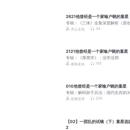
2621他曾经是一个家喻户晓的童星
专辑：
《三体》全集深度解析（原
34
齐心文化
2121他曾经是一个家喻户晓的童星
专辑：
《厚黑学》：活学活用
761
春秋未央
010他曾经是一个家喻户晓的童星
专辑：
解码孙子兵法：现代生存的3
239
笙鹤呈祥
【02】一团乱的试镜（下）童星选
2