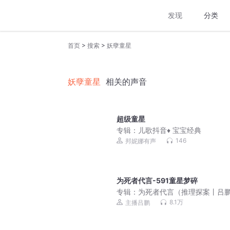
发现
分类
>
>
首页
搜索
妖孽童星
妖孽童星
相关的声音
超级童星
专辑：
儿歌抖音♦️ 宝宝经典
146
邦妮娜有声
为死者代言-591童星梦碎
专辑：
为死者代言（推理探案丨吕
播）
8.1万
主播吕鹏