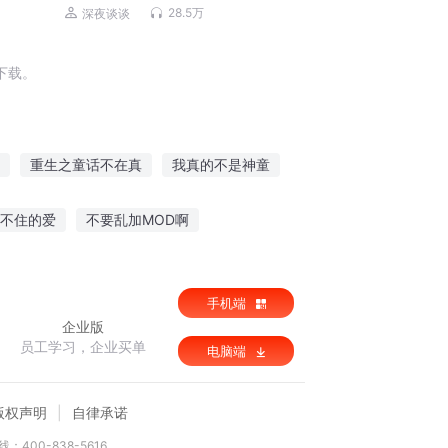
28.5万
深夜谈谈
下载。
重生之童话不在真
我真的不是神童
仙家魔童
童梦童缘
花花道童
不住的爱
不要乱加MOD啊
赛比安编年史
手机端
企业版
员工学习，企业买单
电脑端
版权声明
自律承诺
：400-838-5616