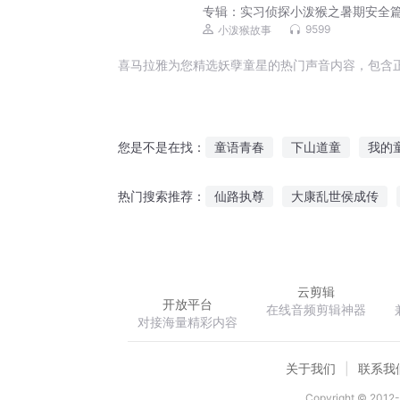
专辑：
实习侦探小泼猴之暑期安全
反诈丨生活安全
9599
小泼猴故事
喜马拉雅为您精选妖孽童星的热门声音内容，包含
童语青春
下山道童
我的
您是不是在找：
回不去的童年
神童异世
仙路执尊
大康乱世侯成传
热门搜索推荐：
童年记事
网游之悟武道
双魂之天下鸿
云剪辑
开放平台
在线音频剪辑神器
对接海量精彩内容
关于我们
联系我
Copyright © 2012-