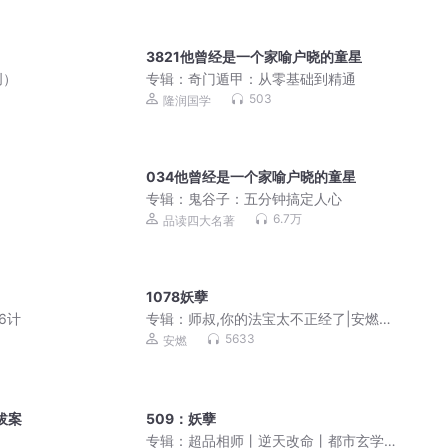
3821他曾经是一个家喻户晓的童星
创）
专辑：
奇门遁甲：从零基础到精通
503
隆润国学
034他曾经是一个家喻户晓的童星
专辑：
鬼谷子：五分钟搞定人心
6.7万
品读四大名著
1078妖孽
6计
专辑：
师叔,你的法宝太不正经了|安燃穿
越爆笑修仙|法宝不正经VIP免费有声小
5633
安燃
说
拔案
509：妖孽
专辑：
超品相师丨逆天改命丨都市玄学