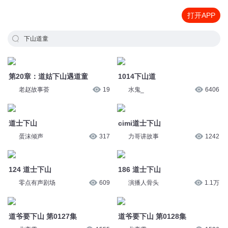
打开APP
下山道童
第20章：道姑下山遇道童
1014下山道
老赵故事荟
19
水鬼_
6406
道士下山
cimi道士下山
蛋沫倾声
317
力哥讲故事
1242
124 道士下山
186 道士下山
零点有声剧场
609
演播人骨头
1.1万
道爷要下山 第0127集
道爷要下山 第0128集