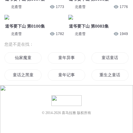
北斋雪
1773
北斋雪
1776
道爷要下山 第0100集
道爷要下山 第0083集
北斋雪
1782
北斋雪
1949
您是不是在找：
仙家魔童
童年异事
童话童话
童话之黑童话
童年记事
重生之童话不在真
童语青春
再见吧童年
曾经的童年
我的童年生活
神童异世
童子天师
© 2014-
2026
喜马拉雅 版权所有
童梦童缘
我真的不是神童
花花道童